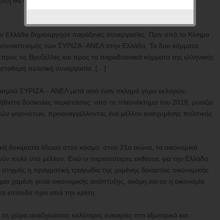
ρώπη θα συνεχίσει να πληρώνει το τίμημα για τους εσφαλμένους
ην Ελλάδα δημιούργησε παράξενες συνεργασίες. Πριν από το Κίνημα
ο συνασπισμός των ΣΥΡΙΖΑ -ΑΝΕΛ στην Ελλάδα. Τα δυο κόμματα
ς προς τις Βρυξέλλες και προς τα παραδοσιακά κόμματα της ελληνικής
α σταθερή πολιτική συνεργασία. […]
ισμού ΣΥΡΙΖΑ – ΑΝΕΛ μετά από έναν σκληρό γύρο εκλογών,
θιστα δύσκολες περιστάσεις: από το πλεονέκτημα του 2018, μοιάζει
κών γεγονότων, προαναγγέλλοντας ένα μέλλον ενισχυμένης πολιτικής
κή δοκιμασία έδωσε στον κόσμο: στον 21ο αιώνα, τα οικονομικά
 πολύ στο μέλλον. Ενώ οι περισσότερες εκθέσεις για την Ελλάδα
ς στιγμής η πραγματική τραγωδία της χαμένης δεκαετίας οικονομικής
 μια χαμένη γενιά οικονομικής ανάπτυξης, ακόμη και αν η οικονομία
τα επίπεδα πριν από την κρίση.
 τη χώρα αναζητώντας καλύτερες ευκαιρίες στο εξωτερικό και