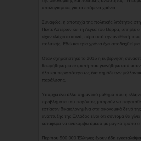
της οικονομικής και πολιτικής ανισότητας . Η Ευ
υπολογισμούς για τα επόμενα χρόνια.
Συναφώς, η αποτυχία της πολιτικής λιτότητας στ
Πέντε Αστέρων και τη Λέγκα του Βορρά, υπήρξε 
είχαν ελάχιστα κοινά, πέρα από την αντίθεσή του
πολιτικής. Εδώ και τρία χρόνια έχει αποδειχθεί μι
Όταν σχηματίστηκε το 2015 η κυβέρνηση συνασπ
θεωρήθηκε μια εκτροπή που γεννήθηκε από ασυνή
όλο και περισσότερο ως ένα σημάδι των μελλοντι
παράλυσης.
Υπάρχει ένα άλλο σημαντικό μάθημα που η ελληνι
προβλήματα του παρόντος μπορούν να παραταθούν
εστίασαν δικαιολογημένα στα οικονομικά δεινά τη
ανάπτυξης της Ελλάδας είναι ότι σύντομα θα γίνει
καταφέρει να ανακάμψει άμεσα με μαγικό τρόπο σ
Περίπου 500.000 Έλληνες έχουν ήδη εγκαταλείψει