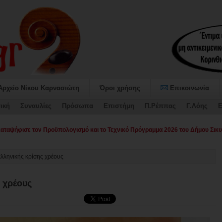
Αρχείο Νίκου Καρνασιώτη
Όροι χρήσης
Επικοινωνία
ική
Συναυλίες
Πρόσωπα
Επιστήμη
Π.Ρέππας
Γ.Λόης
Ε
αψήφισε τον Προϋπολογισμό και το Τεχνικό Πρόγραμμα 2026 του Δήμου Σικυ
ελληνικής κρίσης χρέους
ς χρέους