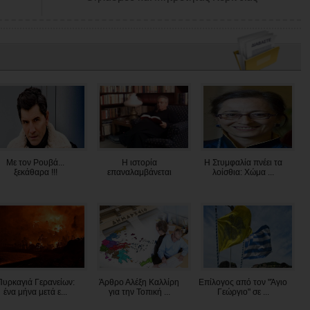
Με τον Ρουβά...
Η ιστορία
Η Στυμφαλία πνέει τα
ξεκάθαρα !!!
επαναλαμβάνεται
λοίσθια: Χώμα ...
Πυρκαγιά Γερανείων:
Άρθρο Αλέξη Καλλίρη
Επίλογος από τον "Άγιο
ένα μήνα μετά ε...
για την Τοπική ...
Γεώργιο" σε ...