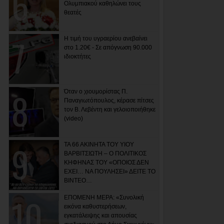
Ολυμπιακού καθηλώνει τους
θεατές
Η τιμή του υγραερίου ανεβαίνει
στο 1.20€ - Σε απόγνωση 90.000
ιδιοκτήτες
Όταν ο χιουμορίστας Π.
Παναγιωτόπουλος, κέρασε πίτσες
τον Β. Λεβέντη και γελοιοποιήθηκε
(video)
ΤΑ 66 ΑΚΙΝΗΤΑ ΤΟΥ ΥΙΟΥ
ΒΑΡΒΙΤΣΙΩΤΗ – Ο ΠΟΛΙΤΙΚΟΣ
ΚΗΦΗΝΑΣ ΤΟΥ «ΟΠΟΙΟΣ ΔΕΝ
ΕΧΕΙ… ΝΑ ΠΟΥΛΗΣΕΙ» ΔΕΙΤΕ ΤΟ
ΒΙΝΤΕΟ…
ΕΠΟΜΕΝΗ ΜΕΡΑ: «Συνολική
εικόνα καθυστερήσεων,
εγκατάλειψης και απουσίας