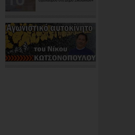
σχεδιασμού στο Δήμο Σικυωνίων»