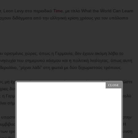
, Leon Levy στο περιοδικό
Time
, με τίτλο What the World Can Learn
πάρχουν διδάγματα από την ελληνική κρίση χρέους για τον υπόλοιπο
ι αν ορισμένες χώρες, όπως η Γερμανία, δεν έχουν ακόμη λάβει το
 ανησυχία του σημερινού κόσμου και η πολιτική λιτότητας, όπως αυτή
ερολίνο, “ρίχνει λάδι” στη φωτιά με δύο ξεχωριστούς τρόπους.
ους μη έχοντες μέσα στις μεμονωμένες κοινωνίες, συμβάλλοντας ώστε
ήριες δυνάμεις στην εγχώρια πολιτική. Επιδεινώνουν επίσης την
 η Γερμανία και η Ελλάδα δεν φάνηκαν ποτέ να απέχουν τόσο πολύ
νει σήμερα.
υ υποστηρίζουν οι αντι – ευρωπαϊκές κυβερνήσεις που έρχονται στην
 συμβιβασμό σε πανευρωπαϊκό επίπεδο δυσκολότερο από ποτέ. Η
η των τραπεζικών λογαριασμών, αλλά είναι καταστροφική η διεύρυνση