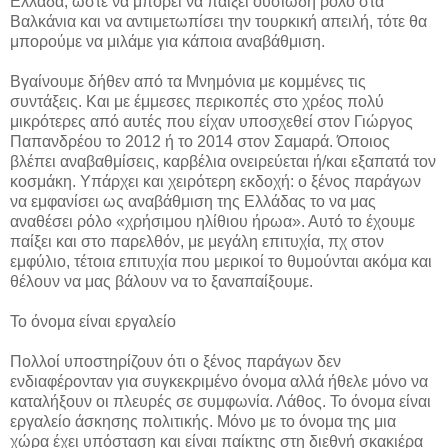
Ελλάδα, ώστε να μπορεί να παίξει ουσιώδη ρόλο στα
Βαλκάνια και να αντιμετωπίσει την τουρκική απειλή, τότε θα
μπορούμε να μιλάμε για κάποια αναβάθμιση.
Βγαίνουμε δήθεν από τα Μνημόνια με κομμένες τις
συντάξεις. Και με έμμεσες περικοπές στο χρέος πολύ
μικρότερες από αυτές που είχαν υποσχεθεί στον Γιώργος
Παπανδρέου το 2012 ή το 2014 στον Σαμαρά. Όποιος
βλέπει αναβαθμίσεις, καρβέλια ονειρεύεται ή/και εξαπατά τον
κοσμάκη. Υπάρχει και χειρότερη εκδοχή: ο ξένος παράγων
να εμφανίσει ως αναβάθμιση της Ελλάδας το να μας
αναθέσει ρόλο «χρήσιμου ηλίθιου ήρωα». Αυτό το έχουμε
παίξει και στο παρελθόν, με μεγάλη επιτυχία, πχ στον
εμφύλιο, τέτοια επιτυχία που μερικοί το θυμούνται ακόμα και
θέλουν να μας βάλουν να το ξαναπαίξουμε.
Το όνομα είναι εργαλείο
Πολλοί υποστηρίζουν ότι ο ξένος παράγων δεν
ενδιαφέρονταν για συγκεκριμένο όνομα αλλά ήθελε μόνο να
καταλήξουν οι πλευρές σε συμφωνία. Λάθος. Το όνομα είναι
εργαλείο άσκησης πολιτικής. Μόνο με το όνομα της μια
χώρα έχει υπόσταση και είναι παίκτης στη διεθνή σκακιέρα