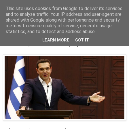
This site uses cookies from Google to deliver its services
Parakato.gr
and to analyze traffic. Your IP address and user-agent are
shared with Google along with performance and security
metrics to ensure quality of service, generate usage
statistics, and to detect and address abuse.
Η συμφωνία, η αναβάθμιση της
LEARN MORE
GOT IT
Ελλάδας και άλλα παραμύθια