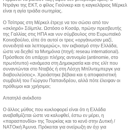
Ντράγκι της ΕΚΤ, ο φίλος Γιούνκερ και η καγκελάριος Μέρκελ
είναι η αγία τριάδα σωτηρίας.
Ο Τσίπρας στη Μέρκελ έτρεχε να τον σώσει από τον
«σκληρό» Σόϊμπλε. Ωστόσο ο Κοσάρ, πρώην πρεσβευτής
της Γαλλίας στις ΗΠΑ και νυν σύμβουλος στο Ευρωπαϊκό
Κοινοβούλιο, είπε ότι αυτοί οι τρεις «οργάνωσαν μαζί,
συνειδητά και λεπτομερώς», τον εκβιασμό στην Ελλάδα,
ώστε να δεχθεί τα Μνημόνια (πηγή: reseau international).
Πρόσθεσε ότι υπάρχει πλήρης αντινομία (antinomie, στο
πρωτότυπο) «ανάμεσα στη Δημοκρατία και στις ελίτ που
συναντώνται στο Νταβός ή στη Λέσχη Μπίλντεμπεργκ για
διαβουλεύσεις». Χρειάστηκε βέβαια και η αποφασιστική
συμβολή του Γιώργου Παπανδρέου, αλλά πότε έλειψαν οι
πρόθυμοι και χρήσιμοι;
Απατηλό ανέκδοτο
Ο άλλος μύθος που κυκλοφορεί είναι ότι η Ελλάδα
αναβαθμίζεται ώστε να καλυφθεί, έστω εν μέρει, η
«παρασπονδία» της Τουρκίας και το κενό στην Δυτική /
ΝΑΤΟική Άμυνα. Πρόκειται για ονείρωξη αν όχι για