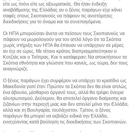
είτε ως πιόνι είτε ως αξιωματικός. Θα ήταν ένδειξη
αναβάθμισης της Ελλάδας αν ο ξένος παράγων είχε κάνει
σαφές στους Σκοπιανούς να πάψουν τις ανιστόρητες
διεκδικήσεις για το όνομα και τα συνεπαγόμενα.
Οι ΗΠΑ μπορούσαν άνετα να πείσουν τους Σκοπιανούς να
πάψουν να μωρολογούν για τον απλό λόγο ότι τα Σκόπια
χωρίς στήριξη των ΗΠΑ θα έπαυαν να υπάρχουν σε μέρες
αν όχι σε ώρες. Με τέτοιο κράτος διαπραγματεύτηκαν ο
Κοτζιάς και ο Τσίπρας. Και τι κατάφεραν; Να αποκτήσουν τα
Σκόπια εθνότητα και γλώσσα που κανείς, ως τώρα, δεν τους
αναγνώριζε.
Ο ξένος παράγων έχει συμφέρον να υπάρχει το κρατίδιο ως
Μακεδονία γιατί έτσι: Πρώτον τα Σκόπια δεν θα είναι απλώς
ένα άβουλο, μίσθαρνο όργανό τους, αλλά θα τρέφει όνειρα
αλυτρωτισμού. Δεύτερον, θα αποτελεί όργανο διαίρεσης και
ζιζανίων στην περιοχή μιας και δεν απειλεί μόνο την Ελλάδα,
αλλά και τη Βουλγαρία, τουλάχιστον. Τρίτον, ο ξένος
παράγων θα μπορεί να εκβιάζει ειδικά την Ελλάδα,
ενισχύοντας κατά βούληση τις διεκδικήσεις των Σκοπιανών.