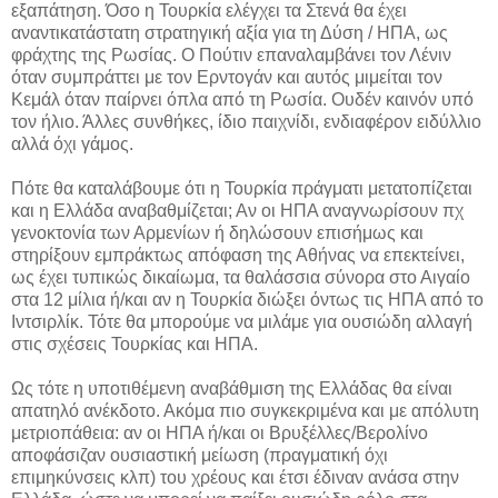
εξαπάτηση. Όσο η Τουρκία ελέγχει τα Στενά θα έχει
αναντικατάστατη στρατηγική αξία για τη Δύση / ΗΠΑ, ως
φράχτης της Ρωσίας. Ο Πούτιν επαναλαμβάνει τον Λένιν
όταν συμπράττει με τον Ερντογάν και αυτός μιμείται τον
Κεμάλ όταν παίρνει όπλα από τη Ρωσία. Ουδέν καινόν υπό
τον ήλιο. Άλλες συνθήκες, ίδιο παιχνίδι, ενδιαφέρον ειδύλλιο
αλλά όχι γάμος.
Πότε θα καταλάβουμε ότι η Τουρκία πράγματι μετατοπίζεται
και η Ελλάδα αναβαθμίζεται; Αν οι ΗΠΑ αναγνωρίσουν πχ
γενοκτονία των Αρμενίων ή δηλώσουν επισήμως και
στηρίξουν εμπράκτως απόφαση της Αθήνας να επεκτείνει,
ως έχει τυπικώς δικαίωμα, τα θαλάσσια σύνορα στο Αιγαίο
στα 12 μίλια ή/και αν η Τουρκία διώξει όντως τις ΗΠΑ από το
Ιντσιρλίκ. Τότε θα μπορούμε να μιλάμε για ουσιώδη αλλαγή
στις σχέσεις Τουρκίας και ΗΠΑ.
Ως τότε η υποτιθέμενη αναβάθμιση της Ελλάδας θα είναι
απατηλό ανέκδοτο. Ακόμα πιο συγκεκριμένα και με απόλυτη
μετριοπάθεια: αν οι ΗΠΑ ή/και οι Βρυξέλλες/Βερολίνο
αποφάσιζαν ουσιαστική μείωση (πραγματική όχι
επιμηκύνσεις κλπ) του χρέους και έτσι έδιναν ανάσα στην