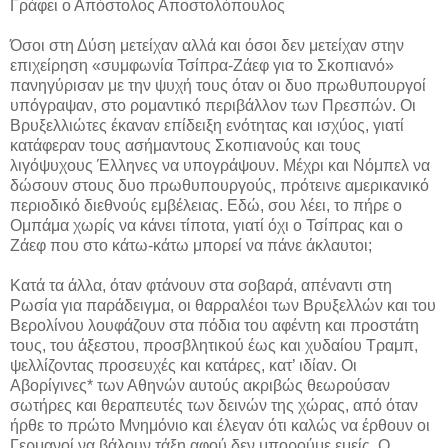
Γράφει ο Απόστολος Αποστολόπουλος
Όσοι στη Δύση μετείχαν αλλά και όσοι δεν μετείχαν στην
επιχείρηση «συμφωνία Τσίπρα-Ζάεφ για το Σκοπιανό»
πανηγύρισαν με την ψυχή τους όταν οι δυο πρωθυπουργοί
υπόγραψαν, στο ρομαντικό περιβάλλον των Πρεσπών. Οι
Βρυξελλιώτες έκαναν επίδειξη ενότητας και ισχύος, γιατί
κατάφεραν τους ασήμαντους Σκοπιανούς και τους
λιγόψυχους Έλληνες να υπογράψουν. Μέχρι και Νόμπελ να
δώσουν στους δυο πρωθυπουργούς, πρότεινε αμερικανικό
περιοδικό διεθνούς εμβέλειας. Εδώ, σου λέει, το πήρε ο
Ομπάμα χωρίς να κάνει τίποτα, γιατί όχι ο Τσίπρας και ο
Ζάεφ που στο κάτω-κάτω μπορεί να πάνε άκλαυτοι;
Κατά τα άλλα, όταν φτάνουν στα σοβαρά, απέναντι στη
Ρωσία για παράδειγμα, οι θαρραλέοι των Βρυξελλών και του
Βερολίνου λουφάζουν στα πόδια του αφέντη και προστάτη
τους, του άξεστου, προσβλητικού έως και χυδαίου Τραμπ,
ψελλίζοντας προσευχές και κατάρες, κατ’ ιδίαν. Οι
Αβορίγινες* των Αθηνών αυτούς ακριβώς θεωρούσαν
σωτήρες και θεραπευτές των δεινών της χώρας, από όταν
ήρθε το πρώτο Μνημόνιο και έλεγαν ότι καλώς να έρθουν οι
Γερμανοί να βάλουν τάξη αφού δεν μπορούμε εμείς. Ο