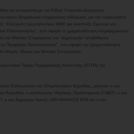
θίας σε συνεργασία με την Ειδική Υπηρεσία Διαχείρισης
ποννήσου διοργάνωσε ενημερωτική εκδήλωση, για την παρουσίαση
0: “Ενίσχυση πρωτοβουλιών ΜΜΕ για ανάπτυξη Έρευνας και
έρεια Πελοποννήσου”, που αφορά τη χρηματοδότηση επιχειρηματικών
ς και Μεσαίες Επιχειρήσεις και “Δημιουργία / αναβάθμιση
 στην Περιφέρεια Πελοποννήσου”, που αφορά την χρηματοδότηση
ύ Μικρές, Μικρές και Μεσαίες Επιχειρήσεις.
 Ευρωπαϊκό Ταμείο Περιφερειακής Ανάπτυξης (ΕΤΠΑ) της
ουσα Εκδηλώσεων του Επιμελητηρίου Κορινθίας, μίλησαν ο κος
ου Κορινθίας, ο κοςΑντώνης Ψαράκης, ΠροΪστάμενος ΕΥΔΕΠ, ο κος
, ο κος Δημήτρης Λιανός, ΛΚΝ ΑΝΑΛΥΣΙΣ ΕΠΕ και ο κος