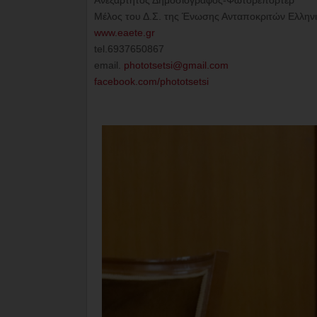
Ανεξάρτητος Δημοσιογράφος-Φωτορεπόρτερ
Μέλος του Δ.Σ. της Ένωσης Ανταποκριτών Ελλην
www.eaete.gr
tel.6937650867
email.
phototsetsi@gmail.com
facebook.com/phototsetsi