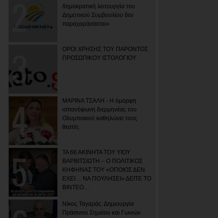
δημοκρατική λειτουργία του
Δημοτικού Συμβουλίου δεν
παραχαράσσεται»
ΟΡΟΙ ΧΡΗΣΗΣ ΤΟΥ ΠΑΡΟΝΤΟΣ
ΠΡΟΣΩΠΙΚΟΥ ΙΣΤΟΛΟΓΙΟΥ
ΜΑΡΙΝΑ ΤΣΑΛΗ - Η όμορφη
ισπανόφωνη διερμηνέας του
Ολυμπιακού καθηλώνει τους
θεατές
ΤΑ 66 ΑΚΙΝΗΤΑ ΤΟΥ ΥΙΟΥ
ΒΑΡΒΙΤΣΙΩΤΗ – Ο ΠΟΛΙΤΙΚΟΣ
ΚΗΦΗΝΑΣ ΤΟΥ «ΟΠΟΙΟΣ ΔΕΝ
ΕΧΕΙ… ΝΑ ΠΟΥΛΗΣΕΙ» ΔΕΙΤΕ ΤΟ
ΒΙΝΤΕΟ…
Νίκος Ταγαράς: Δημιουργία
Πράσινου Σημείου και Γωνιών