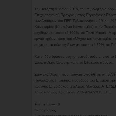
Την Τετάρτη 9 ΜαΪου 2018, το Επιμελητήριο Κοριν
Επιχειρησιακού Προγράμματος Περιφέρειας Πελο
των Δράσεων του ΠΕΠ Πελοποννήσου 2014 - 202
Καινοτομίας (Κουπόνια Καινοτομίας) στην Περιφ
σχεδίων με ποσοστό 100%, σε Πολύ Μικρές, Μικρέ
εργαστηρίων ποιοτικού ελέγχου και καινοτομίας
επιχειρηματικών σχεδίων με ποσοστό 50%, σε Πολ
Και οι δύο δράσεις συγχρηματοδοτούνται από το
Ευρωπαϊκής Ένωσης και από Εθνικούς πόρους.
Στην εκδήλωση, που πραγματοποιήθηκε στην Αίθ
Παναγιώτης Πιτσάκης, Πρόεδρος του Επιμελητηρί
Ιωάννης Σπυριδάκος, Στέλεχος Μονάδας Α΄ ΕΥΔΕΠ
Κωνσταντίνος Κριμήτσος, ΛΚΝ ΑΝΑΛΥΣΙΣ ΕΠΕ.
Τσέτσι Τσάνκοβ
Φωτογράφος