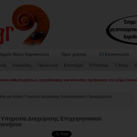
Αρχείο Νίκου Καρνασιώτη
Όροι χρήσης
Επικοινωνία
ική
Συναυλίες
Πρόσωπα
Επιστήμη
Π.Ρέππας
Γ.Λόης
Ε
φίας δημοτικού συμβουλίου το_
θίας και Ειδική Υπηρεσία Διαχείρισης Επιχειρησιακού Προγράμματος
ή Υπηρεσία Διαχείρισης Επιχειρησιακού
ποννήσου