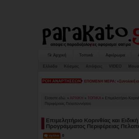
Αρχική
Τοπικά
Αφιέρωμα
Ελλάδα
Κόσμος
Απόψεις
VIDEO
Μουσ
ΕΠΟΜΕΝΗ ΜΕΡΑ: Θέματα μειοψη
Είσαστε εδώ: »
ΑΡΧΙΚΗ
»
ΤΟΠΙΚΑ
»
Επιμελητήριο Κοριν
Περιφέρειας Πελοποννήσου
Επιμελητήριο Κορινθίας και Ειδικ
Προγράμματος Περιφέρειας Πελο
0