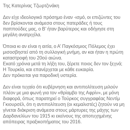
Της Κατερίνας Τζωρτζινάκη
Δεν είχε ιδεολογικό πρόσημο έναν -ισμό, οι επιζώντες του
δεν βρίσκονται ανάμεσα στους πατεράδες ή τους
παππούδες μας, ο Β’ ήταν βαρύτερος και οδήγησε στη
μεγάλη ανατριχίλα.
Όποια κι αν είναι η αιτία, ο Α’ Παγκόσμιος Πόλεμος έχει
μισοσβηστεί από τη συλλογική μνήμη, αν και ήταν η πρώτη
καταστροφή του 20ού αιώνα.
Εκατό χρόνια μετά τη λήξη του, ξέρετε ποιoς δεν τον ξεχνά;
Η Τουρκία, και επανέρχεται με κάθε ευκαιρία.
Δεν πρόκειται για παροδική υστερία.
Δεν είναι τυχαίο ότι κυβέρνηση και αντιπολίτευση μιλούν
πλέον με μια φωνή για τον «θρίαμβο της Αφρίν», με μόνη
διαφορά, όπως παρατηρεί ο Τούρκος συγγραφέας Νεντίμ
Γκιουρσέλ, ότι η αντιπολίτευση (οι κεμαλιστές) ζητούν να μη
γίνεται διάκριση ανάμεσα στους μάρτυρες της μάχης των
Δαρδανελίων του 1915 κι εκείνους της αποτυχημένης
απόπειρας πραξικοπήματος του 2016.