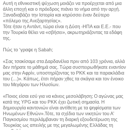
Αυτή η εθνικιστική ψύχωση μοιάζει να προέρχεται από μια
άλλη εποχή και ο πρόεδρος πιάνει το νήμα από την αρχή.
Ξαναδιαβάζει την Ιστορία και κηρύσσει έναν δεύτερο
«πόλεμο της Ανεξαρτησίας».
Τότε ήταν η Αντάντ, τώρα είναι η Δύση -ΗΠΑ και Ε.Ε.- που
την Τουρκία θέλει να «σβήσει», ακρωτηριάζοντας τα εδάφη
της.
Πώς το ‘γραψε η Sabah;
«Σας τσακίσαμε στα Δαρδανέλια πριν από 103 χρόνια, αλλά
δεν πήρατε το μάθημά σας. Τώρα συσπειρωθήκατε εναντίον
μας στην Αφρίν, υποστηρίζοντας το ΡΚΚ και τα παρακλάδια
του (…)». Κάπως, έτσι πήραν χθες τα σκάγια και τον ένοικο
του Μεγάρου των Ηλυσίων.
«Ποιος είσαι εσύ για να κάνεις μεσολάβηση; Ο αγώνας μας
κατά της YPG και του PKK έχει ζωτική σημασία. Η
δημιουργία καντονιών είναι αντίθετη με τα ψηφίσματα των
Ηνωμένων Εθνών».Τότε, τα σχέδια των νικητών του Α’
Παγκοσμίου περιλάμβαναν τη διαρκή εξουδετέρωση της
Τουρκίας ως απειλής με της μεγαλωμένης Ελλάδας τη