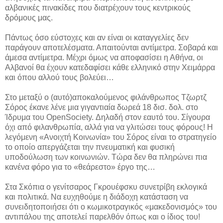
αλβανικές πινακίδες που διατρέχουν τους κεντρικούς
δρόμους μας.
Πάντως όσο εύστοχες και αν είναι οι καταγγελίες δεν
παράγουν αποτελέσματα. Απαιτούνται αντίμετρα. Σοβαρά και
άμεσα αντίμετρα. Μέχρι όμως να αποφασίσει η Αθήνα, οι
Αλβανοί θα έχουν κατεδαφίσει κάθε ελληνικό στην Χειμάρρα
και όπου αλλού τους βολεύει…
Στο μεταξύ ο (αυτό)αποκαλούμενος φιλάνθρωπος Τζωρτζ
Σόρος έκανε λένε μια γιγαντιαία δωρεά 18 δισ. δολ. στο
Ίδρυμα του OpenSociety. Δηλαδή στον εαυτό του. Σίγουρα
όχι από φιλανθρωπία, αλλά για να γλιτώσει τους φόρους! H
λεγόμενη «Ανοιχτή Κοινωνία» του Σόρος είναι το στρατηγείο
το οποίο απεργάζεται την πνευματική και φυσική
υποδούλωση των κοινωνιών. Τώρα δεν θα πληρώνει πια
κανένα φόρο για το «θεάρεστο» έργο της…
Στα Σκόπια ο γενίτσαρος Γκρουέφσκυ συνετρίβη εκλογικά
και πολιτικά. Να ευχηθούμε η διάδοχη κατάσταση να
συνειδητοποιήσει ότι ο κωμικοτραγικός «μακεδονισμός» του
αντιπάλου της αποτελεί παρελθόν όπως και ο ίδιος του!