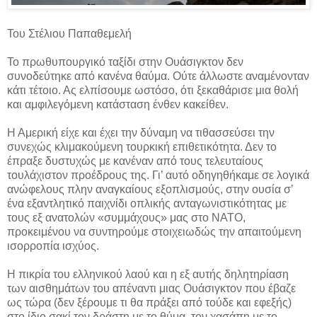
Του Στέλιου Παπαθεμελή
Το πρωθυπουργικό ταξίδι στην Ουάσιγκτον δεν
συνοδεύτηκε από κανένα θαύμα. Ούτε άλλωστε αναμένονταν
κάτι τέτοιο. Ας ελπίσουμε ωστόσο, ότι ξεκαθάρισε μια θολή
και αμφιλεγόμενη κατάσταση ένθεν κακείθεν.
Η Αμερική είχε και έχει την δύναμη να τιθασσεύσει την
συνεχώς κλιμακούμενη τουρκική επιθετικότητα. Δεν το
έπραξε δυστυχώς με κανέναν από τους τελευταίους
τουλάχιστον προέδρους της. Γι’ αυτό οδηγηθήκαμε σε λογικά
ανώφελους πλην αναγκαίους εξοπλισμούς, στην ουσία σ’
ένα εξαντλητικό παιχνίδι οπλικής ανταγωνιστικότητας με
τους εξ ανατολών «συμμάχους» μας στο ΝΑΤΟ,
προκειμένου να συντηρούμε στοιχειωδώς την απαιτούμενη
ισορροπία ισχύος.
Η πικρία του ελληνικού λαού και η εξ αυτής δηλητηρίαση
των αισθημάτων του απέναντι μιας Ουάσιγκτον που έβαζε
ως τώρα (δεν ξέρουμε τι θα πράξει από τούδε και εφεξής)
στο ίδιο σακί τον δράστη με το θύμα, τον χασάπη με το