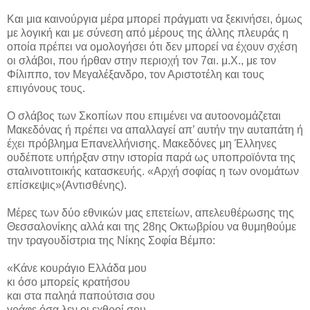
Και μια καινούργια μέρα μπορεί πράγματι να ξεκινήσει, όμως
με λογική και με σύνεση από μέρους της άλλης πλευράς η
οποία πρέπει να ομολογήσει ότι δεν μπορεί να έχουν σχέση
οι σλάβοι, που ήρθαν στην περιοχή τον 7αι. μ.Χ., με τον
Φίλιππο, τον Μεγαλέξανδρο, τον Αριστοτέλη και τους
επιγόνους τους.
Ο σλάβος των Σκοπίων που επιμένει να αυτοονομάζεται
Μακεδόνας ή πρέπει να απαλλαγεί απ’ αυτήν την αυταπάτη ή
έχει πρόβλημα Επανελλήνισης. Μακεδόνες μη Έλληνες
ουδέποτε υπήρξαν στην ιστορία παρά ως υποπροϊόντα της
σταλινοτιτοικής κατασκευής. «Αρχή σοφίας η των ονομάτων
επίσκεψις»(Αντισθένης).
Μέρες των δύο εθνικών μας επετείων, απελευθέρωσης της
Θεσσαλονίκης αλλά και της 28ης Οκτωβρίου να θυμηθούμε
την τραγουδίστρια της Νίκης Σοφία Βέμπο:
«Κάνε κουράγιο Ελλάδα μου
κι όσο μπορείς κρατήσου
και στα παληά παπούτσια σου
γράφε όσα λεν οι εχθροί σου