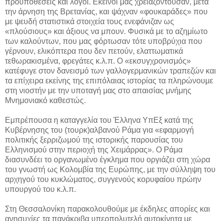
προϋποθέσεις και λόγοι. Εκείνοι μας χρειαζόντουσαν, μετά
την άρνηση της Βρετανίας, και ψάχναν «φουκαράδες» που
με ψευδή στατιστικά στοιχεία τους ενεφάνιζαν ως
«πλούσιους» και άξιους να μπουν. Φυσικά με το αζημίωτο
των καλούντων, που μας φόρτωσαν τότε υποβρύχια που
γέρνουν, ελικόπτερα που δεν πετούν, ελαττωματικά
τεθωρακισμένα, φρεγάτες κ.λ.π. Ο «εκσυγχρονισμός»
κατέφυγε στον δανεισμό των γαλλογερμανικών τραπεζών και
τα επίχειρα εκείνης της επιπόλαιας ιστορίας τα πληρώνουμε
στη νιοστήν με την υποταγή μας στο απαισίας μνήμης
Μνημονιακό καθεστώς.
Εμπρέπουσα η καταγγελία του Έλληνα ΥπΕξ κατά της
Κυβέρνησης του (τουρκ)αλβανού Ράμα για «εφαρμογή
πολιτικής ξερριζωμού της ιστορικής παρουσίας του
Ελληνισμού στην περιοχή της Χειμάρρας». Ο Ράμα
διασυνδέει το οργανωμένο έγκλημα που οργιάζει στη χώρα
του γνωστή ως Κολομβία της Ευρώπης, με την σύλληψη του
αρχηγού του κυκλώματος, συγγενούς κορυφαίου πρώην
υπουργού του κ.λ.π.
Στη Θεσσαλονίκη παρακολουθούμε με έκδηλες απορίες και
ανησυχίες τα πανάκριβα υπερπολυτελή αυτοκίνητα με