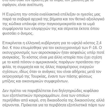
σφάγιον, είναι ανείπωτη.
Η Ευρώπη την οποία εναλλακτικά επέλεξαν οι ηγεσίες μας
παρά τα σοβαρά αρχικά της βήματα και τον θετικό αξιολογικό
της κώδικα υπέκυψε στην παγκοσμιοκρατία και τα ωμά
συμφέροντα των ολιγαρχιών της και σέρνεται έκτοτε όπου
φυσσάει ο άνεμος.
Επικρίνεται η ελληνική κυβέρνηση για το υψηλό κόστος 2,4
δισ. € που επωμίσθηκε για τον εκσυγχρονισμό των F-16. O
εκσυγχρονισμός των αεροσκαφών ήταν ασφαλώς υπέρ ποτέ
αναγκαίος. Το κόστος είναι μια άλλη ιστορία που έχει σχέση
με το κατά πόσον ο αμερικανικός παράγων προτάσσει την
φιλία, τη συμμαχία και τις άλλες παραμέτρους ενεργών
σχέσεων, ιδίως όταν οι ανάγκες του είναι αδήριτες μετά τον
εκτροχιασμό της Τουρκίας, έναντι των πάσης φύσεως
μπίζνες και οικονομικών συμφερόντων.
Δεν πρέπει να παραβλέπεται ένα δηλητηριώδες κεφάλαιο
των εξοπλιστικών προγραμμάτων, ένια των οποίων
περιήλθαν από καιρό, στη δικαιοδοσία της δικαιοσύνης αλλά
σέρνονται. Πρόκειται για τα περιβόητα εξοπλιστικά πάρτι των