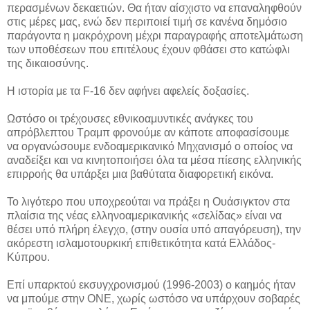
περασμένων δεκαετιών. Θα ήταν αίσχιστο να επαναληφθούν
στις μέρες μας, ενώ δεν περιποιεί τιμή σε κανένα δημόσιο
παράγοντα η μακρόχρονη μέχρι παραγραφής αποτελμάτωση
των υποθέσεων που επιτέλους έχουν φθάσει στο κατώφλι
της δικαιοσύνης.
Η ιστορία με τα F-16 δεν αφήνει αφελείς δοξασίες.
Ωστόσο οι τρέχουσες εθνικοαμυντικές ανάγκες του
απρόβλεπτου Τραμπ φρονούμε αν κάποτε αποφασίσουμε
να οργανώσουμε ενδοαμερικανικό Μηχανισμό ο οποίος να
αναδείξει και να κινητοποιήσει όλα τα μέσα πίεσης ελληνικής
επιρροής θα υπάρξει μια βαθύτατα διαφορετική εικόνα.
Το λιγότερο που υποχρεούται να πράξει η Ουάσιγκτον στα
πλαίσια της νέας ελληνοαμερικανικής «σελίδας» είναι να
θέσει υπό πλήρη έλεγχο, (στην ουσία υπό απαγόρευση), την
ακόρεστη ισλαμοτουρκική επιθετικότητα κατά Ελλάδος-
Κύπρου.
Επί υπαρκτού εκσυγχρονισμού (1996-2003) ο καημός ήταν
να μπούμε στην ΟΝΕ, χωρίς ωστόσο να υπάρχουν σοβαρές