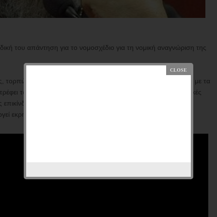
δική του απάντηση για το νομοσχέδιο για τη νομική αναγνώριση της
τορπιλίζει τον ιερό θεσμό της οικογένειας, έρχεται σε αντίθεση με τα
τρέφει τον άνθρωπο. Αντί να λιγοστεύει τη σύγχυση και τις ψυχικές
ς επικίνδυνου κοινωνικού φαινομένου. Ιδίως όταν επεκτείνει τις
γεί εκρηκτική κατάσταση και στα σχολεία.