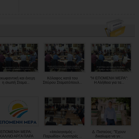
κκωφαντική και ένοχη
Kόλαφος κατά του
"Η ΕΠΟΜΕΝΗ ΜΕΡΑ":
η σιωπή Σταμα...
Σπύρου Σταματόπουλ...
Η Αλήθεια για τα...
ΕΠΟΜΕΝΗ ΜΕΡΑ:
«Ισολογισμός –
Δ. Πιστεύος: "Έχουν
"ΚΑΛΛΙΟ ΑΡΓΑ ΠΑΡΑ
Παρωδία»: Αυστηρές ...
δικαίωμα να γν...