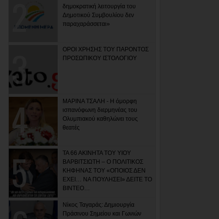
δημοκρατική λειτουργία του
Δημοτικού Συμβουλίου δεν
παραχαράσσεται»
ΟΡΟΙ ΧΡΗΣΗΣ ΤΟΥ ΠΑΡΟΝΤΟΣ
ΠΡΟΣΩΠΙΚΟΥ ΙΣΤΟΛΟΓΙΟΥ
ΜΑΡΙΝΑ ΤΣΑΛΗ - Η όμορφη
ισπανόφωνη διερμηνέας του
Ολυμπιακού καθηλώνει τους
θεατές
ΤΑ 66 ΑΚΙΝΗΤΑ ΤΟΥ ΥΙΟΥ
ΒΑΡΒΙΤΣΙΩΤΗ – Ο ΠΟΛΙΤΙΚΟΣ
ΚΗΦΗΝΑΣ ΤΟΥ «ΟΠΟΙΟΣ ΔΕΝ
ΕΧΕΙ… ΝΑ ΠΟΥΛΗΣΕΙ» ΔΕΙΤΕ ΤΟ
ΒΙΝΤΕΟ…
Νίκος Ταγαράς: Δημιουργία
Πράσινου Σημείου και Γωνιών