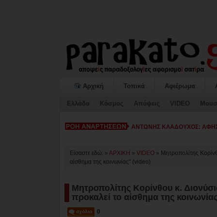
Αρχική
Τοπικά
Αφιέρωμα
Ελλάδα
Κόσμος
Απόψεις
VIDEO
Μουσ
ΚΙΑΤΟ: _
Είσαστε εδώ: »
ΑΡΧΙΚΗ
»
VIDEO
»
Μητροπολίτης Κορίνθο
αίσθημα της κοινωνίας" (video)
Μητροπολίτης Κορίνθου κ. Διονύσι
προκαλεί το αίσθημα της κοινωνίας
0