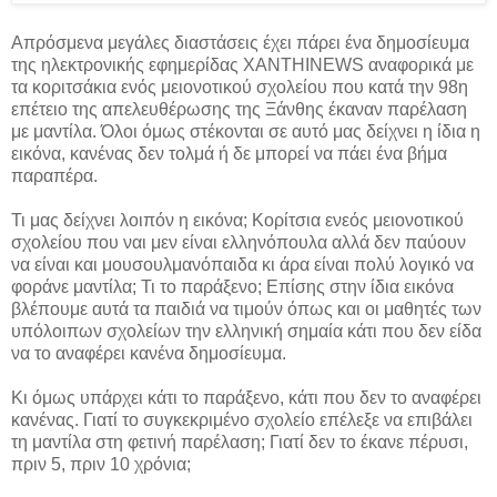
Απρόσμενα μεγάλες διαστάσεις έχει πάρει ένα δημοσίευμα
της ηλεκτρονικής εφημερίδας XANTHINEWS αναφορικά με
τα κοριτσάκια ενός μειονοτικού σχολείου που κατά την 98η
επέτειο της απελευθέρωσης της Ξάνθης έκαναν παρέλαση
με μαντίλα. Όλοι όμως στέκονται σε αυτό μας δείχνει η ίδια η
εικόνα, κανένας δεν τολμά ή δε μπορεί να πάει ένα βήμα
παραπέρα.
Τι μας δείχνει λοιπόν η εικόνα; Κορίτσια ενεός μειονοτικού
σχολείου που ναι μεν είναι ελληνόπουλα αλλά δεν παύουν
να είναι και μουσουλμανόπαιδα κι άρα είναι πολύ λογικό να
φοράνε μαντίλα; Τι το παράξενο; Επίσης στην ίδια εικόνα
βλέπουμε αυτά τα παιδιά να τιμούν όπως και οι μαθητές των
υπόλοιπων σχολείων την ελληνική σημαία κάτι που δεν είδα
να το αναφέρει κανένα δημοσίευμα.
Κι όμως υπάρχει κάτι το παράξενο, κάτι που δεν το αναφέρει
κανένας. Γιατί το συγκεκριμένο σχολείο επέλεξε να επιβάλει
τη μαντίλα στη φετινή παρέλαση; Γιατί δεν το έκανε πέρυσι,
πριν 5, πριν 10 χρόνια;