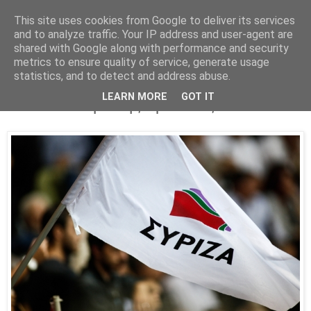
This site uses cookies from Google to deliver its services
Parakato.gr
and to analyze traffic. Your IP address and user-agent are
shared with Google along with performance and security
metrics to ensure quality of service, generate usage
statistics, and to detect and address abuse.
Ο ΣΥΡΙΖΑ αντέγραψε την Αριστερά των
LEARN MORE
GOT IT
ΗΠΑ στο θέμα της αριστείας