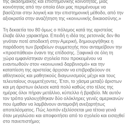
της ακαδημαϊκής και επιστημονικής κοινότητας, μιας
κοινότητας από την οποία όλοι μας περιμένουμε να
βασίζεται στην λογική και την επιστημονική μέθοδο, από την
αξιοκρατία στην αναζήτηση της «κοινωνικής δικαιοσύνης.»
Τη δεκαετία του 80 όμως ο πόλεμος κατά της αριστείας
έλαβε άλλο χαρακτήρα. Επειδή η ιδέα της ρετσινιάς δεν θα
γινόταν ποτέ αποδεκτή στην Αμερική, δημιουργήθηκε η
παράδοση των βραβείων συμμετοχής που ανταμείβουν την
«προσπάθεια» έναντι της επίδοσης. Ξαφνικά σε όλη τη
χώρα εμφανίστηκαν σχολεία που προκειμένου να
εναντιωθούν στον «κοινωνικό δαρβινισμό» και την
καταπίεση της αριστείας άρχισαν να επιβραβεύουν σε
αθλητικούς και μαθητικούς διαγωνισμούς μέχρι και τους
τελευταίους συμμετέχοντες. Έτσι, το χάσμα μεταξύ άριστων
και μη άριστων έκλεισε κατά πολύ καθώς στο τέλος της
ημέρας όλοι πήραν μετάλλιο, κύπελλο ή βραβείο. Με αυτόν
τον τρόπο γαλουχήθηκαν δύο ολόκληρες γενιές αμερικανών
που έμαθαν να λαμβάνουν ανταμοιβή ανεξαρτήτως
αποτελέσματος. Πώς λοιπόν εξελίσσεται μια τέτοια γενιά
όταν μεγαλώσει και αποφοιτήσει από το σχολείο και εισαχθεί
στο πανεπιστήμιο;