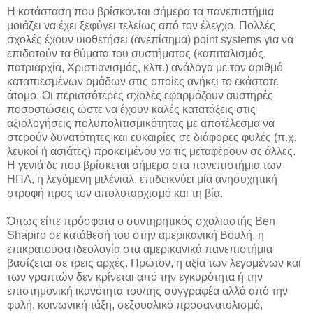
Η κατάσταση που βρίσκονται σήμερα τα πανεπιστήμια
μοιάζει να έχει ξεφύγει τελείως από τον έλεγχο. Πολλές
σχολές έχουν υιοθετήσει (ανεπίσημα) point systems για να
επιδοτούν τα θύματα του συστήματος (καπιταλισμός,
πατριαρχία, Χριστιανισμός, κλπ.) ανάλογα με τον αριθμό
καταπιεσμένων ομάδων στις οποίες ανήκει το εκάστοτε
άτομο. Οι περισσότερες σχολές εφαρμόζουν αυστηρές
ποσοστώσεις ώστε να έχουν καλές κατατάξεις στις
αξιολογήσεις πολυπολιτισμικότητας με αποτέλεσμα να
στερούν δυνατότητες και ευκαιρίες σε διάφορες φυλές (π.χ.
λευκοί ή ασιάτες) προκειμένου να τις μεταφέρουν σε άλλες.
Η γενιά δε που βρίσκεται σήμερα στα πανεπιστήμια των
ΗΠΑ, η λεγόμενη μιλένιαλ, επιδεικνύει μία ανησυχητική
στροφή προς τον απολυταρχισμό και τη βία.
Όπως είπε πρόσφατα ο συντηρητικός σχολιαστής Ben
Shapiro σε κατάθεσή του στην αμερικανική Βουλή, η
επικρατούσα ιδεολογία στα αμερικανικά πανεπιστήμια
βασίζεται σε τρεις αρχές. Πρώτον, η αξία των λεγομένων και
των γραπτών δεν κρίνεται από την εγκυρότητα ή την
επιστημονική ικανότητα του/της συγγραφέα αλλά από την
φυλή, κοινωνική τάξη, σεξουαλικό προσανατολισμό,