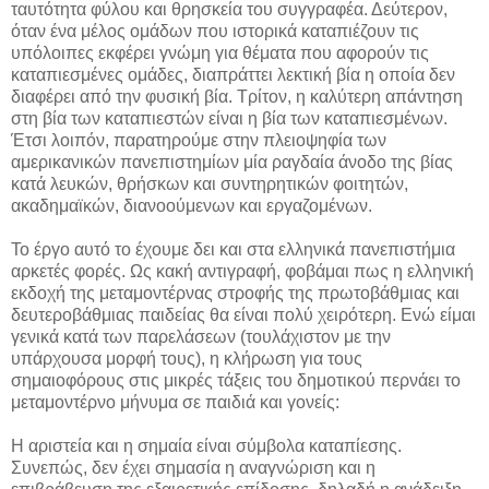
ταυτότητα φύλου και θρησκεία του συγγραφέα. Δεύτερον,
όταν ένα μέλος ομάδων που ιστορικά καταπιέζουν τις
υπόλοιπες εκφέρει γνώμη για θέματα που αφορούν τις
καταπιεσμένες ομάδες, διαπράττει λεκτική βία η οποία δεν
διαφέρει από την φυσική βία. Τρίτον, η καλύτερη απάντηση
στη βία των καταπιεστών είναι η βία των καταπιεσμένων.
Έτσι λοιπόν, παρατηρούμε στην πλειοψηφία των
αμερικανικών πανεπιστημίων μία ραγδαία άνοδο της βίας
κατά λευκών, θρήσκων και συντηρητικών φοιτητών,
ακαδημαϊκών, διανοούμενων και εργαζομένων.
Το έργο αυτό το έχουμε δει και στα ελληνικά πανεπιστήμια
αρκετές φορές. Ως κακή αντιγραφή, φοβάμαι πως η ελληνική
εκδοχή της μεταμοντέρνας στροφής της πρωτοβάθμιας και
δευτεροβάθμιας παιδείας θα είναι πολύ χειρότερη. Ενώ είμαι
γενικά κατά των παρελάσεων (τουλάχιστον με την
υπάρχουσα μορφή τους), η κλήρωση για τους
σημαιοφόρους στις μικρές τάξεις του δημοτικού περνάει το
μεταμοντέρνο μήνυμα σε παιδιά και γονείς:
Η αριστεία και η σημαία είναι σύμβολα καταπίεσης.
Συνεπώς, δεν έχει σημασία η αναγνώριση και η