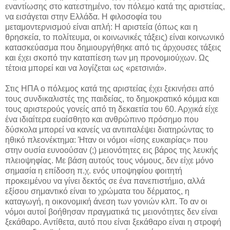
εναντίωσης στο κατεστημένο, τον πόλεμο κατά της αριστείας,
να εισάγεται στην Ελλάδα. Η φιλοσοφία του
μεταμοντερνισμού είναι απλή: Η αριστεία (όπως και η
θρησκεία, το πολίτευμα, οι κοινωνικές τάξεις) είναι κοινωνικό
κατασκεύασμα που δημιουργήθηκε από τις άρχουσες τάξεις
και έχει σκοπό την καταπίεση των μη προνομιούχων. Ως
τέτοια μπορεί και να λογίζεται ως «ρετσινιά».
Στις ΗΠΑ ο πόλεμος κατά της αριστείας έχει ξεκινήσει από
τους συνδικαλιστές της παιδείας, το δημοκρατικό κόμμα και
τους αριστερούς γονείς από τη δεκαετία του 60. Αρχικά είχε
ένα ιδιαίτερα ευαίσθητο και ανθρώπινο πρόσημο που
δύσκολα μπορεί να κανείς να αντιπαλέψει διατηρώντας το
ηθικό πλεονέκτημα: Ήταν οι νόμοι «ίσης ευκαιρίας» που
στην ουσία ευνοούσαν (;) μειονότητες εις βάρος της λευκής
πλειοψηφίας. Με βάση αυτούς τους νόμους, δεν είχε μόνο
σημασία η επίδοση π.χ. ενός υποψηφίου φοιτητή
προκειμένου να γίνει δεκτός σε ένα πανεπιστήμιο, αλλά
εξίσου σημαντικό είναι το χρώματα του δέρματος, η
καταγωγή, η οικονομική άνεση των γονιών κλπ. Το αν οι
νόμοι αυτοί βοήθησαν πραγματικά τις μειονότητες δεν είναι
ξεκάθαρο. Αντίθετα, αυτό που είναι ξεκάθαρο είναι η στροφή