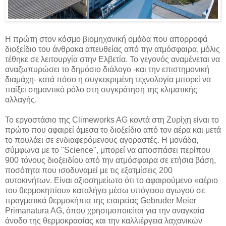
Η πρώτη στον κόσμο βιομηχανική ομάδα που απορροφά
διοξείδιο του άνθρακα απευθείας από την ατμόσφαιρα, μόλις
τέθηκε σε λειτουργία στην Ελβετία. Το γεγονός αναμένεται να
αναζωπυρώσει το δημόσιο διάλογο -και την επιστημονική
διαμάχη- κατά πόσο η συγκεκριμένη τεχνολογία μπορεί να
παίξει σημαντικό ρόλο στη συγκράτηση της κλιματικής
αλλαγής.
Το εργοστάσιο της Climeworks AG κοντά στη Ζυρίχη είναι το
πρώτο που αφαιρεί άμεσα το διοξείδιο από τον αέρα και μετά
το πουλάει σε ενδιαφερόμενους αγοραστές. Η μονάδα,
σύμφωνα με το "Science", μπορεί να αποσπάσει περίπου
900 τόνους διοξειδίου από την ατμόσφαιρα σε ετήσια βάση,
ποσότητα που ισοδυναμεί με τις εξατμίσεις 200
αυτοκινήτων. Είναι αξιοσημείωτο ότι το αφαιρούμενο «αέριο
του θερμοκηπίου» καταλήγει μέσω υπόγειου αγωγού σε
πραγματικά θερμοκήπια της εταιρείας Gebruder Meier
Primanatura AG, όπου χρησιμοποιείται για την αναγκαία
άνοδο της θερμοκρασίας και την καλλιέργεια λαχανικών