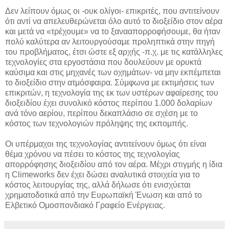
Δεν λείπουν όμως οι -ουκ ολίγοι- επικριτές, που αντιτείνουν
ότι αντί να απελευθερώνεται όλο αυτό το διοξείδιο στον αέρα
και μετά να «τρέχουμε» να το ξανααπορροφήσουμε, θα ήταν
πολύ καλύτερα αν λειτουργούσαμε προληπτικά στην πηγή
του προβλήματος, έτσι ώστε εξ αρχής -π.χ. με τις κατάλληλες
τεχνολογίες στα εργοστάσια που δουλεύουν με ορυκτά
καύσιμα και στις μηχανές των οχημάτων- να μην εκπέμπεται
το διοξείδιο στην ατμόσφαιρα. Σύμφωνα με εκτιμήσεις των
επικριτών, η τεχνολογία της εκ των υστέρων αφαίρεσης του
διοξειδίου έχει συνολικό κόστος περίπου 1.000 δολαρίων
ανά τόνο αερίου, περίπου δεκαπλάσιο σε σχέση με το
κόστος των τεχνολογιών πρόληψης της εκπομπής.
Οι υπέρμαχοι της τεχνολογίας αντιτείνουν όμως ότι είναι
θέμα χρόνου να πέσει το κόστος της τεχνολογίας
απορρόφησης διοξειδίου από τον αέρα. Μέχρι στιγμής η ίδια
η Climeworks δεν έχει δώσει αναλυτικά στοιχεία για το
κόστος λειτουργίας της, αλλά δήλωσε ότι ενισχύεται
χρηματοδοτικά από την Ευρωπαϊκή Ένωση και από το
Ελβετικό Ομοσπονδιακό Γραφείο Ενέργειας.