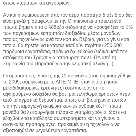
όπως ντοματών και αγγουριών.
Αν και η αφαιρούμενη από τον αέρα ποσότητα διοξειδίου δεν
είναι μεγάλη, σύμφωνα με την Climeworks αποτελεί ένα
πρώτο βήμα για το φιλόδοξο στόχο της να «ρουφήξει» το 1%
των παγκόσμιων εκπομπών διοξειδίου μέσω μονάδων
τέτοιας τεχνολογίας ανά τον κόσμο. Βέβαια, για να γίνει κάτι
τέτοιο, θα πρέπει να κατασκευασθούν περίπου 250.000
παρόμοια εργοστάσια, πράγμα όχι εύκολο (ειδικά μετά την
απόφαση του Τραμπ για απόσυρση των ΗΠΑ από τη
Συμφωνία του Παρισιού για την κλιματική αλλαγή...).
Οι οραματιστές ιδρυτές της Climeworks (που δημιουργήθηκε
το 2009, σύμφωνα με το ΑΠΕ-ΜΠΕ, όταν ακόμη ήσαν
μεταδιδακτορικές ερευνητές) ευελπιστούν ότι το
αφαιρούμενο διοξείδιο θα βρει μια πληθώρα χρήσεων πέρα
από τα αγροτικά θερμοήπια, όπως στη βιομηχανία ποτών
για την παραγωγή αναψυκτικών με ανθρακικό. Η πρώτη
μονάδα θα λειτουργήσει πιλοτικά για τρία χρόνια, ώστε να
εξαχθούν τα κατάλληλα συμπεράσματα και να γίνουν οι
αναγκαίες προσαρμογές, προκειμένου η τεχνολογία να
αξιοποιηθεί σε μεγαλύτερα εργοστάσια.