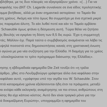
βλήθηκε, με τις δυο πλευρές να εξαγοράζουν χρόνο. «(…) Για να
πικεφαλής του ΔΝΤ Ch. Lagarde συναίνεσε σε ένα είδος προληπτικής
μα βοήθειας, αλλά με έναν σημαντικό αστερίσκο: το Ταμείο θα
η χρέους. Ακόμη και τότε όμως θα συμμετέχει με ένα σχετικά μικρό
ος παραμένει άλυτη. Το εάν λυθεί ποτέ και εάν το Ταμείο εμβάσει
ν Schaeuble όμως φτάνει η δέσμευση αυτή. Τώρα θέλει να ζητήσει
 Βουλής να εγκρίνει τη δόση των 8,5 δις ευρώ. Έχει η συμμετοχή
ές; Μάλλον όχι. Παρά ταύτα ο συμβιβασμός αναμένεται να λάβει τις
 υψηλά ποσοστά στις δημοσκοπήσεις κανείς στη χριστιανική ένωση
 αγώνα με μια νέα συζήτηση για την Ελλάδα. Η διαμάχη για το χρέος
ότε ολοκληρώνεται το τρίτο πρόγραμμα διάσωσης της Ελλάδας».
ησης η εβδομαδιαία εφημερίδα Die Zeit τονίζει ότι «η τρέλα
ς άρθρο, χθες στο Λουξεμβούργο γράφτηκε άλλο ένα κεφάλαιο στην
 κεφάλαιο αυτό, «γράφτηκε υπό την αιγίδα του W. Schaeuble. Στον
τά καταραμένα χρόνια εξελίσσονται ήδη έτσι τα πράγματα, μεταξύ
ει ενόψει κάθε εκλογικής αναμέτρησης να πει στους ανθρώπους στη
ρίσης θα είχε κάποιο κόστος. Αυτό δεν είναι τραγικό μόνο για την
ηρά δοκιμαζόμενη Ευρώπη», υπογραμμίζει η εφημερίδα του