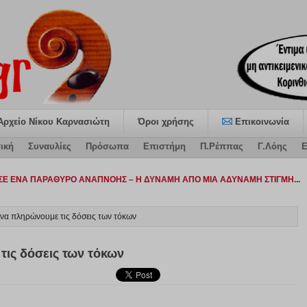
Αρχείο Νίκου Καρνασιώτη
Όροι χρήσης
Επικοινωνία
ική
Συναυλίες
Πρόσωπα
Επιστήμη
Π.Ρέππας
Γ.Λόης
Ε
ατ-
 να πληρώνουμε τις δόσεις των τόκων
τις δόσεις των τόκων