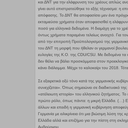
και ΔΝΤ για την ελάφρυνση του χρέους απλώς ανα
γίνει αυτό επιστρατεύθηκε το εξής τέχνασμα: η ε
απόφασης. Το ΔΝΤ θα αποφασίσει μεν ένα πρόγραμ
εκταμιεύσει χρήματα όταν αποφασισθεί η ελάφρυνσ
ποσό για ελληνικά δεδομένα. Η διαμάχη για το χρέ
όντως χρήματα παραμένει τελείως ανοιχτό. Για το
από την επιτροπή Προϋπολογισμού της γερμανικής
του ΔΝΤ τη μορφή που ήθελαν οι γερμανοί βουλευτ
ευλογίες της Κ.Ο. της CDU/CSU. Με δεδομένα τα
δεν θέλει να βάλει προσκόμματα στον προεκλογικό
κάνει διάλειμμα. Μέχρι το καλοκαίρι του 2018. Τ
Σε εξαιρετικά οξύ τόνο κατά της γερμανικής κυβέρν
συνεχίζεται». Όπως σημειώνει σε διαδικτυακό τη
«ατέλειωτη ιστορία» του ελληνικού ζητήματος. Το
πρώτο ρόλο, όπως πάντα: η μικρή Ελλάδα. (…) Επ
άλλων και επειδή η γερμανική κυβέρνηση αποφεύγ
Γερμανία με ειλικρίνεια ότι μια βιώσιμη λύση της κ
Ελλάδα αλλά και επιζήμιο για την πίστη στη σκλ
Αμβούργου.