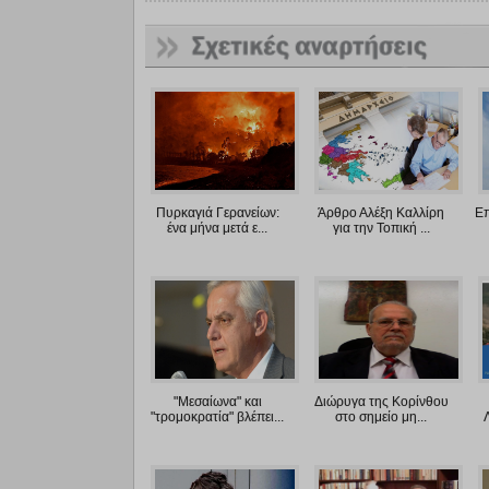
Πυρκαγιά Γερανείων:
Άρθρο Αλέξη Καλλίρη
Επ
ένα μήνα μετά ε...
για την Τοπική ...
"Μεσαίωνα" και
Διώρυγα της Κορίνθου
"τρομοκρατία" βλέπει...
στο σημείο μη...