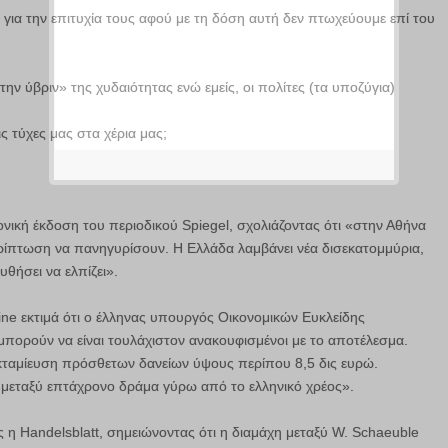
για την επιτυχία τους αφού με τη δόση αυτή δεν πτωχεύουμε επί του
 ύβριν» της χυδαιότητας ενώ εμείς, οι πολίτες (τα υποζύγια)
ς τύχες μας στα χέρια μας;
ονική έκδοση του περιοδικού Spiegel, σχολιάζοντας ότι «στην Αθήνα
ρίπτωση να πανηγυρίσουν. Η Ελλάδα λαμβάνει νέα δισεκατομμύρια,
θήσει να ελπίζει».
ine εκτιμά ότι ο έλληνας υπουργός Οικονομικών Ευκλείδης
μπορούν να είναι τουλάχιστον ανακουφισμένοι με το αποτέλεσμα.
ταμίευση πρόσθετων δανείων ύψους περίπου 8,5 δις ευρώ.
ω μεταξύ επτάχρονο δράμα γύρω από το ελληνικό χρέος».
 η Handelsblatt, σημειώνοντας ότι η διαμάχη μεταξύ W. Schaeuble