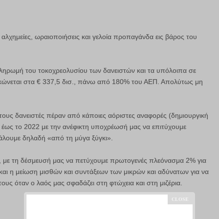
ς αλχημείες, ωραιοποιήσεις και γελοία προπαγάνδα εις βάρος του
 πληρωμή του τοκοχρεολυσίου των δανειστών και τα υπόλοιπα σε
γκώνεται στα € 337,5 δισ., πάνω από 180% του ΑΕΠ. Απολύτως μη
τους δανειστές πέραν από κάποιες αόριστες αναφορές (δημιουργική
ι έως το 2022 με την ανέφικτη υποχρέωσή μας να επιτύχουμε
άλουμε δηλαδή «από τη μύγα ξύγκι».
, με τη δέσμευσή μας να πετύχουμε πρωτογενές πλεόνασμα 2% για
και η μείωση μισθών και συντάξεων των μικρών και αδύνατων για να
ους όταν ο λαός μας σφαδάζει στη φτώχεια και στη μιζέρια.