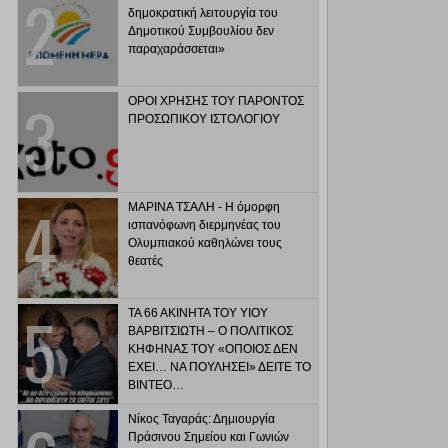
δημοκρατική λειτουργία του
Δημοτικού Συμβουλίου δεν
παραχαράσσεται»
ΟΡΟΙ ΧΡΗΣΗΣ ΤΟΥ ΠΑΡΟΝΤΟΣ
ΠΡΟΣΩΠΙΚΟΥ ΙΣΤΟΛΟΓΙΟΥ
ΜΑΡΙΝΑ ΤΣΑΛΗ - Η όμορφη
ισπανόφωνη διερμηνέας του
Ολυμπιακού καθηλώνει τους
θεατές
ΤΑ 66 ΑΚΙΝΗΤΑ ΤΟΥ ΥΙΟΥ
ΒΑΡΒΙΤΣΙΩΤΗ – Ο ΠΟΛΙΤΙΚΟΣ
ΚΗΦΗΝΑΣ ΤΟΥ «ΟΠΟΙΟΣ ΔΕΝ
ΕΧΕΙ… ΝΑ ΠΟΥΛΗΣΕΙ» ΔΕΙΤΕ ΤΟ
ΒΙΝΤΕΟ…
Νίκος Ταγαράς: Δημιουργία
Πράσινου Σημείου και Γωνιών