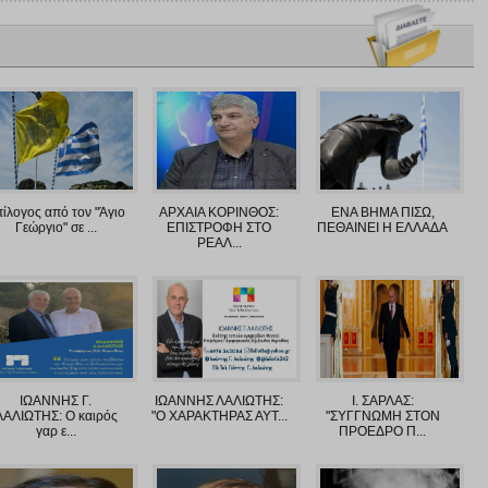
ίλογος από τον "Άγιο
ΑΡΧΑΙΑ ΚΟΡΙΝΘΟΣ:
ΕΝΑ ΒΗΜΑ ΠΙΣΩ,
Γεώργιο" σε ...
ΕΠΙΣΤΡΟΦΗ ΣΤΟ
ΠΕΘΑΙΝΕΙ Η ΕΛΛΑΔΑ
ΡΕΑΛ...
ΙΩΑΝΝΗΣ Γ.
ΙΩΑΝΝΗΣ ΛΑΛΙΩΤΗΣ:
Ι. ΣΑΡΛΑΣ:
ΛΑΛΙΩΤΗΣ: Ο καιρός
"O XAΡΑΚΤΗΡΑΣ ΑΥΤ...
"ΣΥΓΓΝΩΜΗ ΣΤΟΝ
γαρ ε...
ΠΡΟΕΔΡΟ Π...