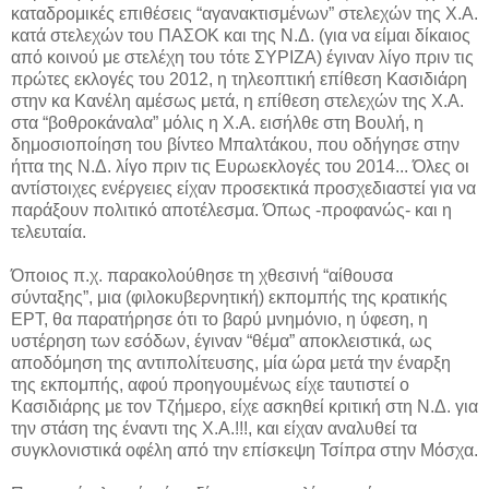
καταδρομικές επιθέσεις “αγανακτισμένων” στελεχών της Χ.Α.
κατά στελεχών του ΠΑΣΟΚ και της Ν.Δ. (για να είμαι δίκαιος
από κοινού με στελέχη του τότε ΣΥΡΙΖΑ) έγιναν λίγο πριν τις
πρώτες εκλογές του 2012, η τηλεοπτική επίθεση Κασιδιάρη
στην κα Κανέλη αμέσως μετά, η επίθεση στελεχών της Χ.Α.
στα “βοθροκάναλα” μόλις η Χ.Α. εισήλθε στη Βουλή, η
δημοσιοποίηση του βίντεο Μπαλτάκου, που οδήγησε στην
ήττα της Ν.Δ. λίγο πριν τις Ευρωεκλογές του 2014... Όλες οι
αντίστοιχες ενέργειες είχαν προσεκτικά προσχεδιαστεί για να
παράξουν πολιτικό αποτέλεσμα. Όπως -προφανώς- και η
τελευταία.
Όποιος π.χ. παρακολούθησε τη χθεσινή “αίθουσα
σύνταξης”, μια (φιλοκυβερνητική) εκπομπής της κρατικής
ΕΡΤ, θα παρατήρησε ότι το βαρύ μνημόνιο, η ύφεση, η
υστέρηση των εσόδων, έγιναν “θέμα” αποκλειστικά, ως
αποδόμηση της αντιπολίτευσης, μία ώρα μετά την έναρξη
της εκπομπής, αφού προηγουμένως είχε ταυτιστεί ο
Κασιδιάρης με τον Τζήμερο, είχε ασκηθεί κριτική στη Ν.Δ. για
την στάση της έναντι της Χ.Α.!!!, και είχαν αναλυθεί τα
συγκλονιστικά οφέλη από την επίσκεψη Τσίπρα στην Μόσχα.