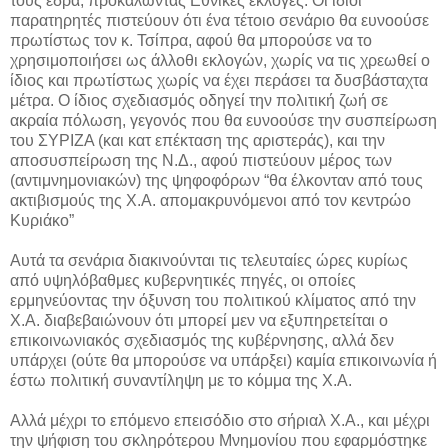
τους έδρα, προκαλώντας Εθνικές εκλογές. Οι ίδιοι
παρατηρητές πιστεύουν ότι ένα τέτοιο σενάριο θα ευνοούσε
πρωτίστως τον κ. Τσίπρα, αφού θα μπορούσε να το
χρησιμοποιήσει ως άλλοθι εκλογών, χωρίς να τις χρεωθεί ο
ίδιος και πρωτίστως χωρίς να έχει περάσει τα δυσβάσταχτα
μέτρα. Ο ίδιος σχεδιασμός οδηγεί την πολιτική ζωή σε
ακραία πόλωση, γεγονός που θα ευνοούσε την συσπείρωση
του ΣΥΡΙΖΑ (και κατ επέκταση της αριστεράς), και την
αποσυσπείρωση της Ν.Δ., αφού πιστεύουν μέρος των
(αντιμνημονιακών) της ψηφοφόρων “θα έλκονταν από τους
ακτιβισμούς της Χ.Α. απομακρυνόμενοι από τον κεντρώο
Κυριάκο”
Αυτά τα σενάρια διακινούνται τις τελευταίες ώρες κυρίως
από υψηλόβαθμες κυβερνητικές πηγές, οι οποίες
ερμηνεύοντας την όξυνση του πολιτικού κλίματος από την
Χ.Α. διαβεβαιώνουν ότι μπορεί μεν να εξυπηρετείται ο
επικοινωνιακός σχεδιασμός της κυβέρνησης, αλλά δεν
υπάρχει (ούτε θα μπορούσε να υπάρξει) καμία επικοινωνία ή
έστω πολιτική συναντίληψη με το κόμμα της Χ.Α.
Αλλά μέχρι το επόμενο επεισόδιο στο σήριαλ Χ.Α., και μέχρι
την ψήφιση του σκληρότερου Μνημονίου που εφαρμόστηκε