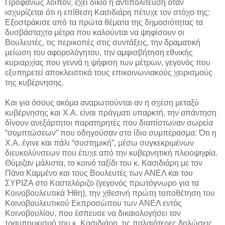
Προφανώς λοιπόν, έχει δίκιο η αντιπολίτευση όταν
ισχυρίζεται ότι η επίθεση Κασιδιάρη πέτυχε τον στόχο της:
Εξοστράκισε από τα πρώτα θέματα της δημοσιότητας τα
δυσβάσταχτα μέτρα που καλούνται να ψηφίσουν οι
Βουλευτές, τις περικοπές στις συντάξεις, την δραματική
μείωση του αφορολόγητου, την αμφισβήτηση εθνικής
κυριαρχίας που γεννά η ψήφιση των μέτρων, γεγονός που
εξυπηρετεί αποκλειστικά τους επικοινωνιακούς χειρισμούς
της κυβέρνησης.
Και για όσους ακόμα αναρωτιούνται αν η σχέση μεταξύ
κυβέρνησης και Χ.Α. είναι πράγματι υπαρκτή, την απάντηση
δίνουν ανεξάρτητοι παρατηρητές που διαπίστωναν σωρεία
“συμπτώσεων” που οδηγούσαν στο ίδιο συμπέρασμα: Ότι η
Χ.Α. έγινε και πάλι “συστημική”, μέσω συγκεκριμένων
διευκολύνσεων που έτυχε από την κυβερνητική πλειοψηφία.
Θύμιζαν μάλιστα, το κοινό ταξίδι του κ. Κασιδιάρη με τον
Πάνο Καμμένο και τους Βουλευτές των ΑΝΕΛ και του
ΣΥΡΙΖΑ στο Καστελόριζο (γεγονός πρωτόγνωρο για τα
Κοινοβουλευτικά Ήθη), την χθεσινή πρώτη τοποθέτηση του
Κοινοβουλευτικού Εκπροσώπου των ΑΝΕΛ εντός
Κοινοβουλίου, που έσπευσε να δικαιολογήσει τον
τραμπουκισμό του κ. Κασιδιάρη, τις παλαιότερες δηλώσεις