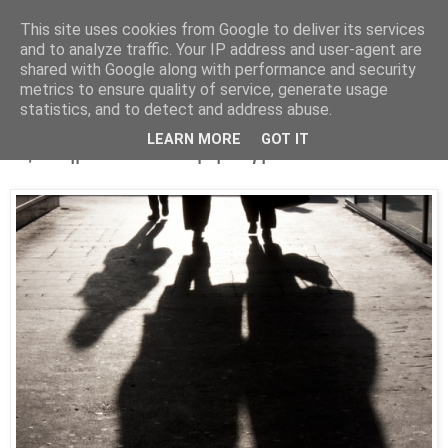
This site uses cookies from Google to deliver its services
Parakato.gr
and to analyze traffic. Your IP address and user-agent are
shared with Google along with performance and security
metrics to ensure quality of service, generate usage
statistics, and to detect and address abuse.
Το χοντρό παιχνίδι της Χ.Α. που
LEARN MORE
GOT IT
εξυπηρετεί τον στριμωγμένο ΣΥΡΙΖΑ