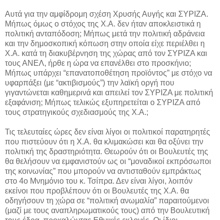
Αυτά για την αμφίδρομη σχέση Χρυσής Αυγής και ΣΥΡΙΖΑ.
Μήπως όμως ο στόχος της Χ.Α. δεν ήταν αποκλειστικά η
πολιτική ανταπόδοση; Μήπως μετά την πολιτική αδράνεια
και την δημοσκοπική κόπωση στην οποία είχε περιέλθει η
Χ.Α. κατά τη διακυβέρνηση της χώρας από τον ΣΥΡΙΖΑ και
τους ΑΝΕΛ, ήρθε η ώρα να επανέλθει στο προσκήνιο;
Μήπως υπάρχει “επανατοποθέτηση προϊόντος” με στόχο να
υφαρπάξει (με “ακτιβισμούς”) την λαϊκή οργή που
γιγαντώνεται καθημερινά και απειλεί τον ΣΥΡΙΖΑ με πολιτική
εξαφάνιση; Μήπως τελικώς εξυπηρετείται ο ΣΥΡΙΖΑ από
τους στρατηγικούς σχεδιασμούς της Χ.Α.;
Τις τελευταίες ώρες δεν είναι λίγοι οι πολιτικοί παρατηρητές
που πιστεύουν ότι η Χ.Α. θα κλιμακώσει και θα οξύνει την
πολιτική της δραστηριότητα. Θεωρούν ότι οι Βουλευτές της
θα θελήσουν να εμφανιστούν ως οι “μοναδικοί εκπρόσωποι
της κοινωνίας” που μπορούν να αντισταθούν εμπράκτως
στο 4ο Μνημόνιο του κ. Τσίπρα. Δεν είναι λίγοι, λοιπόν
εκείνοι που προβλέπουν ότι οι Βουλευτές της Χ.Α. θα
οδηγήσουν τη χώρα σε “πολιτική ανωμαλία” παραιτούμενοι
(μαζί με τους αναπληρωματικούς τους) από την Βουλευτική