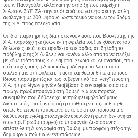
του κ. Παναγούλη, αλλά και την στήριξη που παρείχε η
Χ.Α.στον ΣΥΡΙΖΑ στην απόπειρά του να ψηφίσει την απλή
αναλογική με 200 ψήφους, ώστε τελικά να κόψει τον δρόμο
της Ν.Δ. προς την εξουσία.
Οι ίδιοι παρατηρητές διαπιστώνουν αυτό που Βουλευτής της
Χ.Α. παραδέχτηκε (ίσως εν τη αφελεία του) με χθεσινές του
δηλώσεις μετά το απαράδεκτο επεισόδιο, ότι δηλαδή το
πρόβλημά της Χ.Α. δεν είναι κανένα άλλο από το να πλήξει
με κάθε τρόπο τους κ.κ. Σαμαρά, Δένδια και Αθανασίου, που
επί εποχής τους η Δικαιοσύνη οδήγησε πολλά από τα
στελέχη της στη φυλακή. Γι αυτό και θεωρήθηκε από τους
ίδιους παρατηρητές και ως κυβερνητικό “delivery” προς τη
Χ.Α. η προ λίγων μηνών διαβίβαση δικογραφίας κατά του
πρώην πρωθυπουργού στη Βουλή, για ανύπαρκτες
συνομιλίες που δήθεν είχε με πρώην υψηλόβαθμους
δικαστικούς. Γιατί αντί αυτή η υπόθεση να αρχειοθετηθεί
όπως θα έπρεπε (σύμφωνα με το οριστικό πόρισμα της
διεύθυνσης εγκληματολογικών ερευνών η φωνή δεν ανήκει
στον πρ. Πρωθυπουργό) το υπουργείο Δικαιοσύνης
απέστειλε τη Δικογραφία στη Βουλή, με προφανή στόχο την
δημιουργία πολιτικών εντυπώσεων.