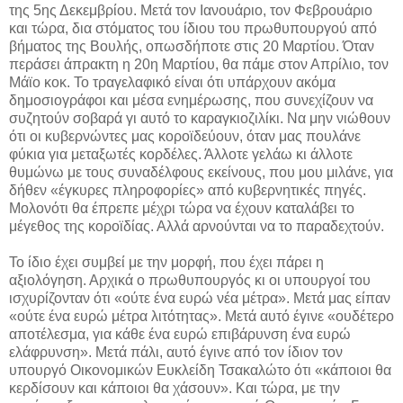
της 5ης Δεκεμβρίου. Μετά τον Ιανουάριο, τον Φεβρουάριο
και τώρα, δια στόματος του ίδιου του πρωθυπουργού από
βήματος της Βουλής, οπωσδήποτε στις 20 Μαρτίου. Όταν
περάσει άπρακτη η 20η Μαρτίου, θα πάμε στον Απρίλιο, τον
Μάϊο κοκ. Το τραγελαφικό είναι ότι υπάρχουν ακόμα
δημοσιογράφοι και μέσα ενημέρωσης, που συνεχίζουν να
συζητούν σοβαρά γι αυτό το καραγκιοζιλίκι. Να μην νιώθουν
ότι οι κυβερνώντες μας κοροϊδεύουν, όταν μας πουλάνε
φύκια για μεταξωτές κορδέλες. Άλλοτε γελάω κι άλλοτε
θυμώνω με τους συναδέλφους εκείνους, που μου μιλάνε, για
δήθεν «έγκυρες πληροφορίες» από κυβερνητικές πηγές.
Μολονότι θα έπρεπε μέχρι τώρα να έχουν καταλάβει το
μέγεθος της κοροϊδίας. Αλλά αρνούνται να το παραδεχτούν.
Το ίδιο έχει συμβεί με την μορφή, που έχει πάρει η
αξιολόγηση. Αρχικά ο πρωθυπουργός κι οι υπουργοί του
ισχυρίζονταν ότι «ούτε ένα ευρώ νέα μέτρα». Μετά μας είπαν
«ούτε ένα ευρώ μέτρα λιτότητας». Μετά αυτό έγινε «ουδέτερο
αποτέλεσμα, για κάθε ένα ευρώ επιβάρυνση ένα ευρώ
ελάφρυνση». Μετά πάλι, αυτό έγινε από τον ίδιον τον
υπουργό Οικονομικών Ευκλείδη Τσακαλώτο ότι «κάποιοι θα
κερδίσουν και κάποιοι θα χάσουν». Και τώρα, με την