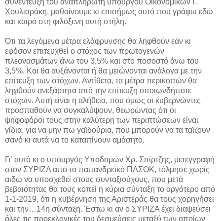
συνέντευξη του αναπληρωτή υπουργού Οικονομικών Γ.
Χουλιαράκη, μαθαίνουμε κι επισήμως αυτό που γράφω εδώ
και καιρό στη φιλόξενη αυτή στήλη.
Ότι τα λεγόμενα μέτρα ελάφρυνσης θα ληφθούν εάν κι
εφόσον επιτευχθεί ο στόχος των πρωτογενών
πλεονασμάτων άνω του 3,5% και στο ποσοστό άνω του
3,5%. Και θα αυξάνονται ή θα μειώνονται ανάλογα με την
επίτευξη των στόχων. Αντίθετα, τα μέτρα περικοπών θα
ληφθούν ανεξάρτητα από την επίτευξη οποιωνδήποτε
στόχων. Αυτή είναι η αλήθεια, που όμως οι κυβερνώντες
προσπαθούν να συγκαλύψουν, θεωρώντας ότι οι
ψηφοφόροι τους στην καλύτερη των περιπτώσεων είναι
γίδια, για να μην πω γαϊδούρια, που μπορούν να τα ταϊζουν
σανό κι αυτά να το καταπίνουν αμάσητο.
Γι’ αυτό κι ο υπουργός Υποδομών Χρ. Σπίρτζης, μετεγγραφή
στον ΣΥΡΙΖΑ από το παπανδρεϊκό ΠΑΣΟΚ, τόλμησε χωρίς
αιδώ να υποσχεθεί στους συνταξιούχους, που μετά
βεβαιότητας θα τους κοπεί η κύρια σύνταξη το αργότερο από
1-1-2019, ότι η κυβέρνηση της Αριστεράς θα τους χορηγήσει
και την…14η σύνταξη. Έστω κι αν ο ΣΥΡΙΖΑ έχει διαψεύσει
όλες τις προεκλογικές του δεσμεύσεις μεταξύ των οποίων