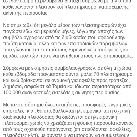
σχεδόν έτοιμο περιλαμβάνει διάταξη σύμφωνα με την οποία
καθιερώνονται ηλεκτρονικοί πλειστηριασμοί κατασχεμένης
ακίνητης περιουσίας.
Να σημειωθεί ότι μεγάλο μέρος των πλειστηριασμών έχει
παγώσει εδώ και μερικούς μήνες, λόγω της αποχής των
συμβολαιογράφων από τις διαδικασίες που αφορούν την
πρώτη κατοικία, αλλά και των επεισοδιακών παρεμβολών
που γίνονται στα κατά τόπους Ειρηνοδικεία από φορείς και
ομάδες πολιτών που είναι αντίθετοι στους πλειστηριασμούς.
Σύμφωνα με εκτιμήσεις συμβολαιογράφων, σε όλη τη χώρα
κάθε εβδομάδα πραγματοποιούνται μόλις 70 πλειστηριασμοί
και ενώ βρίσκονται σε αναμονή για οφειλές προς τράπεζες,
Δημόσιο, ασφαλιστικά Ταμεία και ιδιώτες περισσότερες από
100.000 αναγκαστικές εκτελέσεις ακίνητης περιουσίας.
Με το νέο σύστημα όλες οι αιτήσεις, προσφορές, εγγυητικές
επιστολές, κ.α., θα υποβάλλονται ηλεκτρονικά και η σχετική
διαδικασία πλειοδοσίας θα διεξάγεται σε ηλεκτρονική
πλατφόρμα, χωρίς να χρειάζεται η φυσική παρουσία κανενός
από τους σχετικούς παράγοντες (επισπεύδοντες, οφειλέτες,
πλειοδότες κλπ), με συνέπεια να μπορούν να συμμετέχουν