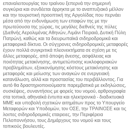
επαναλειτουργίας του τραίνου ξεπερνά την σημερινή
συγκύρια και συνδέεται άρρηκτα με το αναπτυξιακό μέλλον
και την τουριστική προοπτική της Αργολίδας που περνάει
μέσα από την ενδυνάμωση των επαφών της με την
πρωτεύουσα της χώρας, τις μεγάλες διεθνείς της πύλες
(Διεθνής Αερολιμένας Αθηνών, Λιμάνι Πειραιά, Δυτική Πύλη
Πατρών), καθώς και τα διευρωπαϊκά σιδηροδρομικά και
μεταφορικά δίκτυα. Οι σύγχρονες σιδηροδρομικές μεταφορές
έχουν πολλά συγκριτικά πλεονεκτήματα σε σχέση με τις
άλλες μεταφορές, από άποψη άνεσης, ασφάλειας και
ποιότητας μετακίνησης, αντιμετώπισης κυκλοφοριακών
προβλημάτων, εξοικονόμησης κόστους μετακίνησης και
μεταφοράς και μείωσης των αναγκών σε ενεργειακή
κατανάλωση, αλλά και προστασίας του περιβάλλοντος. Για
αυτό θα δραστηριοποιούμαστε παρεμβατικά με εκδηλώσεις,
συσκέψεις, συναντήσεις με φορείς του νομού, αρθρογραφία
στα τοπικά, αθηναϊκά έντυπα και ηλεκτρονικά - διαδικτυακά
ΜΜΕ και υποβολή σχετικών αιτημάτων προς το Υπουργείο
Μεταφορών και Υποδομών, τον ΟΣΕ, την ΤΡΑΙΝΟΣΕ και τις
λοιπες σιδηροδρομικές εταιρειες, την Περιφέρεια
Πελοποννήσου, τους Δημάρχους του νομού και τους
τοπικούς βουλευτές.