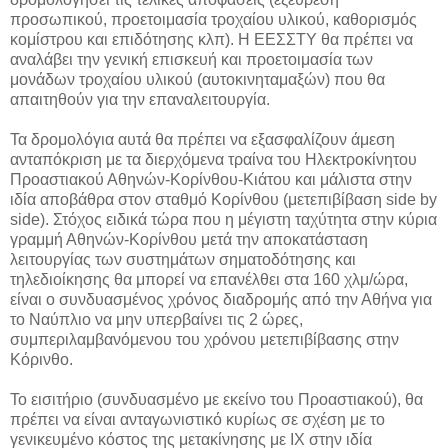
προσωπικού, προετοιμασία τροχαίου υλικού, καθορισμός
κομίστρου και επιδότησης κλπ). Η ΕΕΣΣΤΥ θα πρέπει να
αναλάβει την γενική επισκευή και προετοιμασία των
μονάδων τροχαίου υλικού (αυτοκινηταμαξών) που θα
απαιτηθούν για την επαναλειτουργία.
Τα δρομολόγια αυτά θα πρέπει να εξασφαλίζουν άμεση
ανταπόκριση με τα διερχόμενα τραίνα του Ηλεκτροκίνητου
Προαστιακού Αθηνών-Κορίνθου-Κιάτου και μάλιστα στην
ιδία αποβάθρα στον σταθμό Κορίνθου (μετεπιβίβαση side by
side). Στόχος ειδικά τώρα που η μέγιστη ταχύτητα στην κύρια
γραμμή Αθηνών-Κορίνθου μετά την αποκατάσταση
λειτουργίας των συστημάτων σηματοδότησης και
τηλεδιοίκησης θα μπορεί να επανέλθει στα 160 χλμ/ώρα,
είναι ο συνδυασμένος χρόνος διαδρομής από την Αθήνα για
το Ναύπλιο να μην υπερβαίνει τις 2 ώρες,
συμπεριλαμβανόμενου του χρόνου μετεπιβίβασης στην
Κόρινθο.
Το εισιτήριο (συνδυασμένο με εκείνο του Προαστιακού), θα
πρέπει να είναι ανταγωνιστικό κυρίως σε σχέση με το
γενικευμένο κόστος της μετακίνησης με ΙΧ στην ιδία