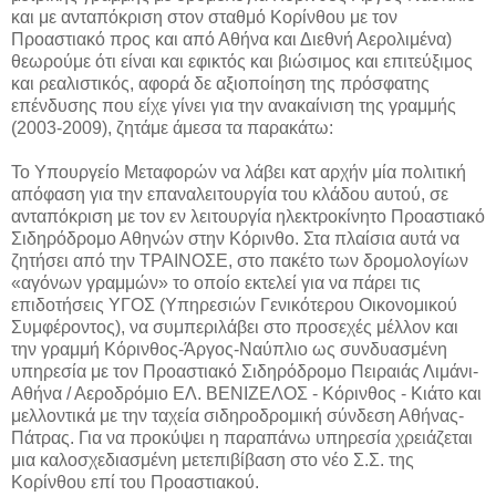
και με ανταπόκριση στον σταθμό Κορίνθου με τον
Προαστιακό προς και από Αθήνα και Διεθνή Αερολιμένα)
θεωρούμε ότι είναι και εφικτός και βιώσιμος και επιτεύξιμος
και ρεαλιστικός, αφορά δε αξιοποίηση της πρόσφατης
επένδυσης που είχε γίνει για την ανακαίνιση της γραμμής
(2003-2009), ζητάμε άμεσα τα παρακάτω:
Το Υπουργείο Μεταφορών να λάβει κατ αρχήν μία πολιτική
απόφαση για την επαναλειτουργία του κλάδου αυτού, σε
ανταπόκριση με τον εν λειτουργία ηλεκτροκίνητο Προαστιακό
Σιδηρόδρομο Αθηνών στην Κόρινθο. Στα πλαίσια αυτά να
ζητήσει από την ΤΡΑΙΝΟΣΕ, στο πακέτο των δρομολογίων
«αγόνων γραμμών» το οποίο εκτελεί για να πάρει τις
επιδοτήσεις ΥΓΟΣ (Υπηρεσιών Γενικότερου Οικονομικού
Συμφέροντος), να συμπεριλάβει στο προσεχές μέλλον και
την γραμμή Κόρινθος-Άργος-Ναύπλιο ως συνδυασμένη
υπηρεσία με τον Προαστιακό Σιδηρόδρομο Πειραιάς Λιμάνι-
Αθήνα / Αεροδρόμιο ΕΛ. ΒΕΝΙΖΕΛΟΣ - Κόρινθος - Κιάτο και
μελλοντικά με την ταχεία σιδηροδρομική σύνδεση Αθήνας-
Πάτρας. Για να προκύψει η παραπάνω υπηρεσία χρειάζεται
μια καλοσχεδιασμένη μετεπιβίβαση στο νέο Σ.Σ. της
Κορίνθου επί του Προαστιακού.