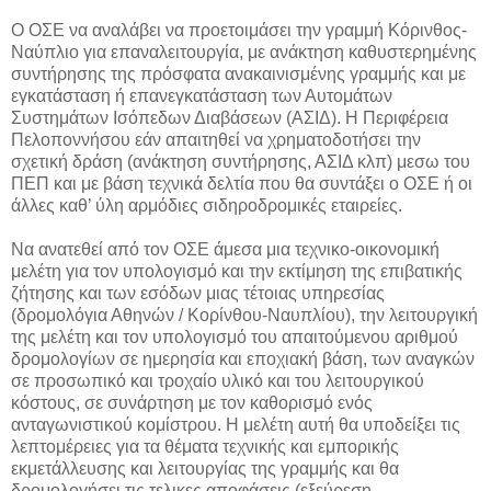
Ο ΟΣΕ να αναλάβει να προετοιμάσει την γραμμή Κόρινθος-
Ναύπλιο για επαναλειτουργία, με ανάκτηση καθυστερημένης
συντήρησης της πρόσφατα ανακαινισμένης γραμμής και με
εγκατάσταση ή επανεγκατάσταση των Αυτομάτων
Συστημάτων Ισόπεδων Διαβάσεων (ΑΣΙΔ). Η Περιφέρεια
Πελοποννήσου εάν απαιτηθεί να χρηματοδοτήσει την
σχετική δράση (ανάκτηση συντήρησης, ΑΣΙΔ κλπ) μεσω του
ΠΕΠ και με βάση τεχνικά δελτία που θα συντάξει ο ΟΣΕ ή οι
άλλες καθ’ ύλη αρμόδιες σιδηροδρομικές εταιρείες.
Να ανατεθεί από τον ΟΣΕ άμεσα μια τεχνικο-οικονομική
μελέτη για τον υπολογισμό και την εκτίμηση της επιβατικής
ζήτησης και των εσόδων μιας τέτοιας υπηρεσίας
(δρομολόγια Αθηνών / Κορίνθου-Ναυπλίου), την λειτουργική
της μελέτη και τον υπολογισμό του απαιτούμενου αριθμού
δρομολογίων σε ημερησία και εποχιακή βάση, των αναγκών
σε προσωπικό και τροχαίο υλικό και του λειτουργικού
κόστους, σε συνάρτηση με τον καθορισμό ενός
ανταγωνιστικού κομίστρου. Η μελέτη αυτή θα υποδείξει τις
λεπτομέρειες για τα θέματα τεχνικής και εμπορικής
εκμετάλλευσης και λειτουργίας της γραμμής και θα
δρομολογήσει τις τελικες αποφάσεις (εξεύρεση