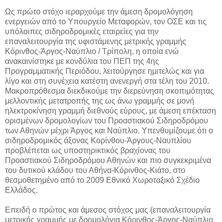
Ως πρώτο στόχο ιεραρχούμε την άμεση δρομολόγηση
ενεργειών από το Υπουργείο Μεταφορών, τον ΟΣΕ και τις
υπόλοιπες σιδηροδρομικές εταιρείες για την
επαναλειτουργία της υφιστάμενης μετρικής γραμμής
Κόρινθος-Άργος-Ναύπλιο / Τρίπολη, η οποία ενώ
ανακαινίστηκε με κονδύλια του ΠΕΠ της 4ης
Προγραμματικής Περιόδου, λειτούργησε ημιτελώς και για
λίγο και στη συνέχεια κατέστη ανενεργή στα τέλη του 2010.
Μακροπρόθεσμα διεκδικούμε την διερεύνηση σκοπιμότητας
μελλοντικής μετατροπής της ως άνω γραμμής σε μονή
ηλεκτροκίνηση γραμμή διεθνούς εύρους, με άμεση επέκταση
ορισμένων δρομολογίων του Προαστιακού Σιδηροδρόμου
των Αθηνών μέχρι Άργος και Ναύπλιο. Υπενθυμίζουμε ότι ο
σιδηροδρομικός άξονας Κορίνθου-Άργους-Ναυπλίου
προβλέπεται ως υποστηρικτικός βραχίονας του
Προαστιακού Σιδηροδρόμου Αθηνών και πιο συγκεκριμένα
του δυτικού κλάδου του Αθήνα-Κόρινθος-Κιάτο, στο
θεσμοθετημένο από το 2009 Εθνικό Χωροταξικό Σχέδιο
Ελλάδος.
Επειδή ο πρώτος και άμεσος στόχος μας (επαναλειτουργία
μετρικής γραμμής με δρομολόγια Κόρινθος-Άργος-Ναύπλιο