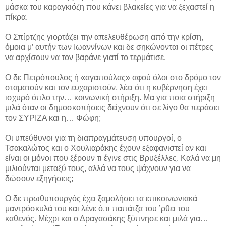
μάσκα του καραγκιόζη που κάνει βλακείες για να ξεχαστεί η
πίκρα.
Ο Σπίρτζης γιορτάζει την απελευθέρωση από την κρίση,
όμοια μ’ αυτήν των Ιωαννίνων και δε σηκώνονται οι πέτρες
να αρχίσουν να τον βαράνε γιατί το τερμάτισε.
Ο δε Πετρόπουλος ή «αγαπούλας» αφού όλοι στο δρόμο τον
σταματούν και τον ευχαριστούν, λέει ότι η κυβέρνηση έχει
ισχυρό όπλο την… κοινωνική στήριξη. Μα για ποια στήριξη
μιλά όταν οι δημοσκοπήσεις δείχνουν ότι σε λίγο θα περάσει
τον ΣΥΡΙΖΑ και η… Φώφη;
Οι υπεύθυνοι για τη διαπραγμάτευση υπουργοί, ο
Τσακαλώτος και ο Χουλιαράκης έχουν εξαφανιστεί αν και
είναι οι μόνοι που ξέρουν τι έγινε στις Βρυξέλλες. Καλά να μη
μιλιούνται μεταξύ τους, αλλά να τους ψάχνουν για να
δώσουν εξηγήσεις;
Ο δε πρωθυπουργός έχει ξαμολήσει τα επικοινωνιακά
μαντρόσκυλά του και λένε ό,τι παπάτζα του ’ρθει του
καθενός. Μέχρι και ο Δραγασάκης ξύπνησε και μιλά για…