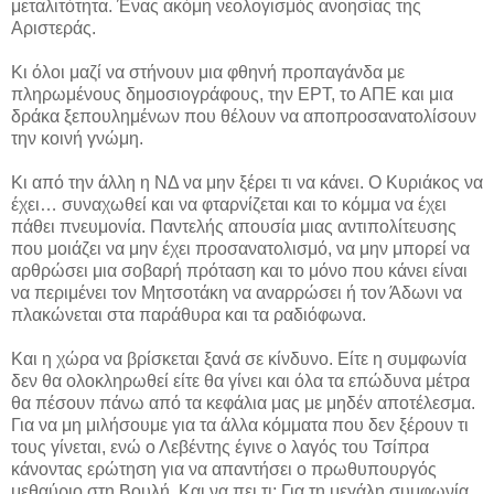
μεταλιτότητα. Ένας ακόμη νεολογισμός ανοησίας της
Αριστεράς.
Κι όλοι μαζί να στήνουν μια φθηνή προπαγάνδα με
πληρωμένους δημοσιογράφους, την ΕΡΤ, το ΑΠΕ και μια
δράκα ξεπουλημένων που θέλουν να αποπροσανατολίσουν
την κοινή γνώμη.
Κι από την άλλη η ΝΔ να μην ξέρει τι να κάνει. Ο Κυριάκος να
έχει… συναχωθεί και να φταρνίζεται και το κόμμα να έχει
πάθει πνευμονία. Παντελής απουσία μιας αντιπολίτευσης
που μοιάζει να μην έχει προσανατολισμό, να μην μπορεί να
αρθρώσει μια σοβαρή πρόταση και το μόνο που κάνει είναι
να περιμένει τον Μητσοτάκη να αναρρώσει ή τον Άδωνι να
πλακώνεται στα παράθυρα και τα ραδιόφωνα.
Και η χώρα να βρίσκεται ξανά σε κίνδυνο. Είτε η συμφωνία
δεν θα ολοκληρωθεί είτε θα γίνει και όλα τα επώδυνα μέτρα
θα πέσουν πάνω από τα κεφάλια μας με μηδέν αποτέλεσμα.
Για να μη μιλήσουμε για τα άλλα κόμματα που δεν ξέρουν τι
τους γίνεται, ενώ ο Λεβέντης έγινε ο λαγός του Τσίπρα
κάνοντας ερώτηση για να απαντήσει ο πρωθυπουργός
μεθαύριο στη Βουλή. Και να πει τι; Για τη μεγάλη συμφωνία