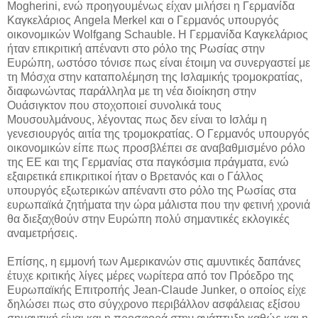
Mogherini, ενώ προηγουμένως είχαν μιλήσει η Γερμανίδα
Καγκελάριος Angela Merkel και ο Γερμανός υπουργός
οικονομικών Wolfgang Schauble. Η Γερμανίδα Καγκελάριος
ήταν επικριτική απέναντι στο ρόλο της Ρωσίας στην
Ευρώπη, ωστόσο τόνισε πως είναι έτοιμη να συνεργαστεί με
τη Μόσχα στην καταπολέμηση της Ισλαμικής τρομοκρατίας,
διαφωνώντας παράλληλα με τη νέα διοίκηση στην
Ουάσιγκτον που στοχοποιεί συνολικά τους
Μουσουλμάνους, λέγοντας πως δεν είναι το Ισλάμ η
γενεσιουργός αιτία της τρομοκρατίας. Ο Γερμανός υπουργός
οικονομικών είπε πως προσβλέπει σε αναβαθμισμένο ρόλο
της ΕΕ και της Γερμανίας στα παγκόσμια πράγματα, ενώ
εξαιρετικά επικριτικοί ήταν ο Βρετανός και ο Γάλλος
υπουργός εξωτερικών απέναντι στο ρόλο της Ρωσίας στα
ευρωπαϊκά ζητήματα την ώρα μάλιστα που την φετινή χρονιά
θα διεξαχθούν στην Ευρώπη πολύ σημαντικές εκλογικές
αναμετρήσεις.
Επίσης, η εμμονή των Αμερικανών στις αμυντικές δαπάνες
έτυχε κριτικής λίγες μέρες νωρίτερα από τον Πρόεδρο της
Ευρωπαϊκής Επιτροπής Jean-Claude Junker, ο οποίος είχε
δηλώσει πως στο σύγχρονο περιβάλλον ασφάλειας εξίσου