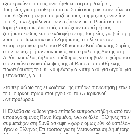
εξωτερικών ο οποίος αναφέρθηκε στη συμβολή της
Τουρκίας για τη σταθερότητα σε Συρία και Ιράκ, στον πόλεμο
που διεξάγει η χώρα του μαζί με τους συμμάχους εναντίον
του ΙΚ, την εξομάλυνση των σχέσεων με τη Ρωσία και το
Ισραήλ παρά τις διαφορές που έχουν σε επί μέρους
ζητήματα καθώς και το ενδιαφέρον της Τουρκίας για βιώσιμη
λύση του Παλαιστινιακού Ζητήματος, στηλίτευσε τον
«τρομοκρατικό» ρόλο του ΡΚΚ και των Κούρδων της Συρίας
στην περιοχή, ήταν επικριτικός για το ρόλο της Δύσης στη
Λιβύη, και τέλος δήλωσε πρόθυμος να συμβάλει η χώρα του
στον αγώνα ανακατάληψης της al-Raqqa, υποτιθέμενης
πρωτεύουσας του ΙΚ. Κουβέντα για Κυπριακό, για Αιγαίο, για
μετανάστες, για ΕΕ…
Στο περιθώριο της Συνδιάσκεψης υπήρξε συνάντηση μεταξύ
του Τούρκου πρωθυπουργού και του Αμερικανού
Αντιπροέδρου.
Η Ελλάδα σε κυβερνητικό επίπεδο εκπροσωπήθηκε από τον
υπουργό άμυνας Πάνο Καμμένο, ενώ οι άλλοι Έλληνες που
συμμετείχαν στη Συνδιάσκεψη «χωρίς όμως εθνικό καπέλο»
ήταν ο Έλληνας Επίτροπος για τη Μετανάστευση Δημήτρης