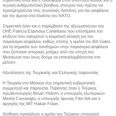
σημαντική είναι και η προσφορά στην ανάπτυξη καθώς και η
τεχνική-ανθρωπιστική βοήθεια, στοιχεία που πρέπει να
προσμετρούνται στις συνολικές δαπάνες για την ασφάλεια
και την άμυνα στα πλαίσια του ΝΑΤΟ.
Σημαντική ήταν και η παρέμβαση της αξιωματούχου του
ΟΗΕ Patricia Espinosa Cantellano που επεσήμανε τον
κίνδυνο που εγκυμονεί η κλιματική αλλαγή για την
παγκόσμια ασφάλεια, καθώς επίσης η ομιλία του Bill Gates
για τη σημασία των πανδημιών στην παγκόσμια ασφάλεια
που ξύπνησε ιστορικές μνήμες από την εποχή του
Μεσαίωνα που ίσως δούμε να επαναλαμβάνονται στο
μέλλον.
Αξιολόγηση της Τουρκικής και Ελληνικής παρουσίας
Η Τουρκία στο Μόναχο είχε σημαντική κυβερνητική
συμμετοχή και παρουσία. Παρόντες ήταν ο Τούρκος
πρωθυπουργός Binali Yildirim, ο υπουργός εξωτερικών
Mevlut Cavusoglu, ο υπουργός άμυνας Fikri Isik και ο
αρχηγός της ΜΙΤ Hakan Fidan.
Αίσθηση προκάλεσε η ομιλία του Τούρκου υπουργού