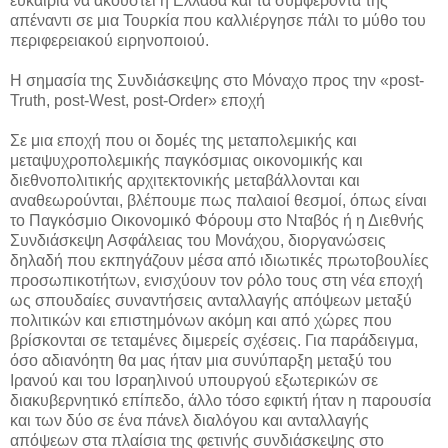
ευκαιρία να ακουστεί η Ελλάδα και τα συμφέροντά της
απέναντι σε μια Τουρκία που καλλιέργησε πάλι το μύθο του
περιφερειακού ειρηνοποιού.
Η σημασία της Συνδιάσκεψης στο Μόναχο προς την «post-
Truth, post-West, post-Order» εποχή
Σε μια εποχή που οι δομές της μεταπολεμικής και
μεταψυχροπολεμικής παγκόσμιας οικονομικής και
διεθνοπολιτικής αρχιτεκτονικής μεταβάλλονται και
αναθεωρούνται, βλέπουμε πως παλαιοί θεσμοί, όπως είναι
το Παγκόσμιο Οικονομικό Φόρουμ στο Νταβός ή η Διεθνής
Συνδιάσκεψη Ασφάλειας του Μονάχου, διοργανώσεις
δηλαδή που εκπηγάζουν μέσα από ιδιωτικές πρωτοβουλίες
προσωπικοτήτων, ενισχύουν τον ρόλο τους στη νέα εποχή
ως σπουδαίες συναντήσεις ανταλλαγής απόψεων μεταξύ
πολιτικών και επιστημόνων ακόμη και από χώρες που
βρίσκονται σε τεταμένες διμερείς σχέσεις. Για παράδειγμα,
όσο αδιανόητη θα μας ήταν μια συνύπαρξη μεταξύ του
Ιρανού και του Ισραηλινού υπουργού εξωτερικών σε
διακυβερνητικό επίπεδο, άλλο τόσο εφικτή ήταν η παρουσία
και των δύο σε ένα πάνελ διαλόγου και ανταλλαγής
απόψεων στα πλαίσια της φετινής συνδιάσκεψης στο