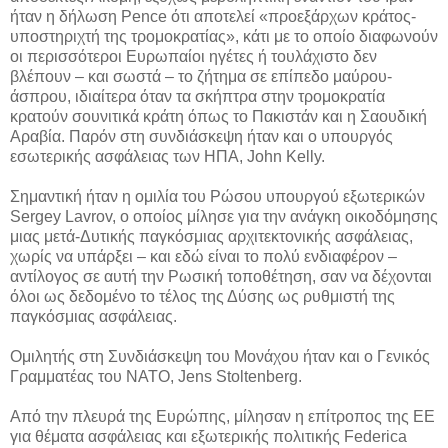
ήταν η δήλωση Pence ότι αποτελεί «προεξάρχων κράτος-
υποστηριχτή της τρομοκρατίας», κάτι με το οποίο διαφωνούν
οι περισσότεροι Ευρωπαίοι ηγέτες ή τουλάχιστο δεν
βλέπουν – και σωστά – το ζήτημα σε επίπεδο μαύρου-
άσπρου, ιδιαίτερα όταν τα σκήπτρα στην τρομοκρατία
κρατούν σουνιτικά κράτη όπως το Πακιστάν και η Σαουδική
Αραβία. Παρόν στη συνδιάσκεψη ήταν και ο υπουργός
εσωτερικής ασφάλειας των ΗΠΑ, John Kelly.
Σημαντική ήταν η ομιλία του Ρώσου υπουργού εξωτερικών
Sergey Lavrov, ο οποίος μίλησε για την ανάγκη οικοδόμησης
μιας μετά-Δυτικής παγκόσμιας αρχιτεκτονικής ασφάλειας,
χωρίς να υπάρξει – και εδώ είναι το πολύ ενδιαφέρον –
αντίλογος σε αυτή την Ρωσική τοποθέτηση, σαν να δέχονται
όλοι ως δεδομένο το τέλος της Δύσης ως ρυθμιστή της
παγκόσμιας ασφάλειας.
Ομιλητής στη Συνδιάσκεψη του Μονάχου ήταν και ο Γενικός
Γραμματέας του ΝΑΤΟ, Jens Stoltenberg.
Από την πλευρά της Ευρώπης, μίλησαν η επίτροπος της ΕΕ
για θέματα ασφάλειας και εξωτερικής πολιτικής Federica