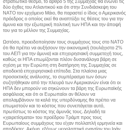
στρατιωτικό θεσμό, το άρθρο 5 της Συμμαχίας θα ενώνει τις
δύο όχθες του Ατλαντικού και ότι στην Συνδιάσκεψη του
ΝΑΤΟ τον ερχόμενο Μάιο, θα παραστεί ο ίδιος ο Αμερικανός
πρόεδρος ο οποίος εκεί θα αναπτύξει τις θέσεις του για την
άμυνα και την εξωτερική πολιτική των ΗΠΑ και την άποψή
του για το μέλλον της Συμμαχίας.
Ωστόσο, προειδοποίησαν τους συμμάχους τους στο ΝΑΤΟ
ότι θα πρέπει να αυξήσουν την οικονομική (τουλάχιστο 2%
του ΑΕΠ για την άμυνα) και επιχειρησιακή συμμετοχή τους,
καθώς οι ΗΠΑ επωμίζονται πλέον δυσανάλογα βάρη σε
σχέση με την Ευρώπη στη διατήρηση της Συμμαχίας σε
αποδεκτά επιχειρησιακά επίπεδα. Στα πλαίσια μιας
προσεκτικής ανάλυσης, το συμπέρασμα των όσων
συζητήθηκαν από την πλευρά των Αμερικανών είναι ότι οι
ΗΠΑ δεν μπορούν να σηκώνουν τα βάρη της Ευρωπαϊκής
ασφάλειας και ότι οι Ευρωπαίοι αν θέλουν να
απολαμβάνουν τα καλά της υπερδύναμης θα πρέπει να
επωμιστούν και το κόστος που συνεπάγεται αυτό,
πρωτίστως το κόστος της άμυνάς τους. Δηλαδή τα
«χαιρετίσματα» του προέδρου Τράμπ προς τους
Ευρωπαίους συμμάχους του είχαν πολλαπλή ερμηνεία και
αποδέκτες. Ακόμη, εξόχως μεροληπτική εναντίον του Ιράν