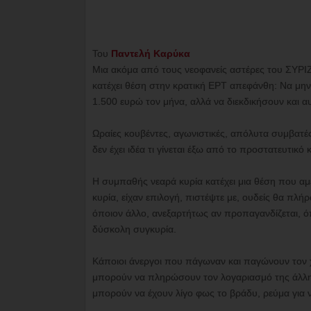
Του
Παντελή Καρύκα
Μια ακόμα από τους νεοφανείς αστέρες του ΣΥΡΙΖ
κατέχει θέση στην κρατική ΕΡΤ απεφάνθη: Να μην ε
1.500 ευρώ τον μήνα, αλλά να διεκδικήσουν και αυ
Ωραίες κουβέντες, αγωνιστικές, απόλυτα συμβατέ
δεν έχει ιδέα τι γίνεται έξω από το προστατευτικό
Η συμπαθής νεαρά κυρία κατέχει μια θέση που αμε
κυρία, είχαν επιλογή, πιστέψτε με, ουδείς θα πλ
όποιον άλλο, ανεξαρτήτως αν προπαγανδίζεται, ό
δύσκολη συγκυρία.
Κάποιοι άνεργοι που πάγωναν και παγώνουν τον χε
μπορούν να πληρώσουν τον λογαριασμό της άλλης
μπορούν να έχουν λίγο φως το βράδυ, ρεύμα για ν