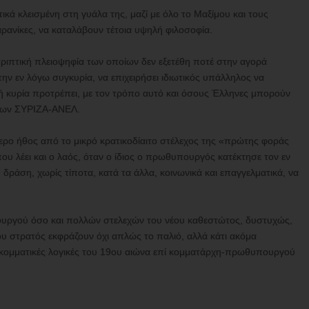
ικά κλεισμένη στη γυάλα της, μαζί με όλο το Μαξίμου και τους
ρανίκες, να καταλάβουν τέτοια υψηλή φιλοσοφία.
ριπτική πλειοψηφία των οποίων δεν εξετέθη ποτέ στην αγορά
στην εν λόγω συγκυρία, να επιχειρήσει ιδιωτικός υπάλληλος να
τή κυρία προτρέπει, με τον τρόπο αυτό και όσους Έλληνες μπορούν
των ΣΥΡΙΖΑ-ΑΝΕΛ.
ερο ήθος από το μικρό κρατικοδίαιτο στέλεχος της «πρώτης φοράς
ου λέει και ο λαός, όταν ο ίδιος ο πρωθυπουργός κατέκτησε τον εν
ράση, χωρίς τίποτα, κατά τα άλλα, κοινωνικά και επαγγελματικά, να
ουργού όσο και πολλών στελεχών του νέου καθεστώτος, δυστυχώς,
του στρατός εκφράζουν όχι απλώς το παλιό, αλλά κάτι ακόμα
ροκομματικές λογικές του 19ου αιώνα επί κομματάρχη-πρωθυπουργού