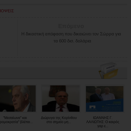
ΠΟΨΕΙΣ
Επόμενο
Η δικαστική απόφαση που δικαιώνει τον Σώρρα για
τα 600 δισ. δολάρια
"Μεσαίωνα" και
Διώρυγα της Κορίνθου
ΙΩΑΝΝΗΣ Γ.
τρομοκρατία" βλέπει...
στο σημείο μη...
ΛΑΛΙΩΤΗΣ: Ο καιρός
γαρ ε...