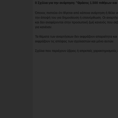
0 Σχόλια για την ανάρτηση: "Θράσος 1.500 πιθήκων και
Όποιος πιστεύει ότι θίγεται από κάποια ανάρτηση ή θέλει 
την άποψή του για δημοσίευση ή επανόρθωση. Οι αναρτήσ
και δεν αναφέρονται στην προσωπική ζωή κανενός που σε
για κανέναν.
Τα θέματα των αναρτήσεων δεν εκφράζουν απαραίτητα και τ
εκφράζουν τις απόψεις των σχολιαστών και μόνο αυτών.
Σχόλια που περιέχουν ύβρεις ή απρεπείς χαρακτηρισμούς 