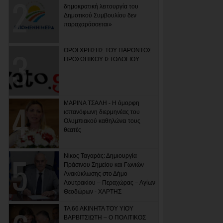
δημοκρατική λειτουργία του
Δημοτικού Συμβουλίου δεν
παραχαράσσεται»
ΟΡΟΙ ΧΡΗΣΗΣ ΤΟΥ ΠΑΡΟΝΤΟΣ
ΠΡΟΣΩΠΙΚΟΥ ΙΣΤΟΛΟΓΙΟΥ
ΜΑΡΙΝΑ ΤΣΑΛΗ - Η όμορφη
ισπανόφωνη διερμηνέας του
Ολυμπιακού καθηλώνει τους
θεατές
Νίκος Ταγαράς: Δημιουργία
Πράσινου Σημείου και Γωνιών
Ανακύκλωσης στο Δήμο
Λουτρακίου – Περαχώρας – Αγίων
Θεοδώρων - ΧΑΡΤΗΣ
ΤΑ 66 ΑΚΙΝΗΤΑ ΤΟΥ ΥΙΟΥ
ΒΑΡΒΙΤΣΙΩΤΗ – Ο ΠΟΛΙΤΙΚΟΣ