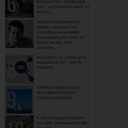
ΚΗΦΗΝΑΣ ΤΟΥ «ΟΠΟΙΟΣ ΔΕΝ
ΕΧΕΙ… ΝΑ ΠΟΥΛΗΣΕΙ» ΔΕΙΤΕ ΤΟ
ΒΙΝΤΕΟ…
Σαν σήμερα κρεμάστηκε στη
Σιβηρία, ο πράκτορας των
μπολσεβίκων και αιμοδιψής
αρχισυμμορίτης που έπνιξε την
Ελλάδα στο αίμα, Νίκος
Ζαχαριάδης
Ιδού οι λίστες της ντροπής με τις
υπερωρίες της ΕΡΤ - ΟΛΑ ΤΑ
ΟΝΟΜΑΤΑ
ΝΑΥΤΙΚΟΣ ΟΜΙΛΟΣ ΚΙΑΤΟΥ:
ΑΚΑΔΗΜΙΑ ΙΣΤΙΟΠΛΟΙΑΣ
ΑΝΟΙΧΤΗΣ ΘΑΛΑΣΣΑΣ
Η τιμή του υγραερίου ανεβαίνει
στο 1.20€ - Σε απόγνωση 90.000