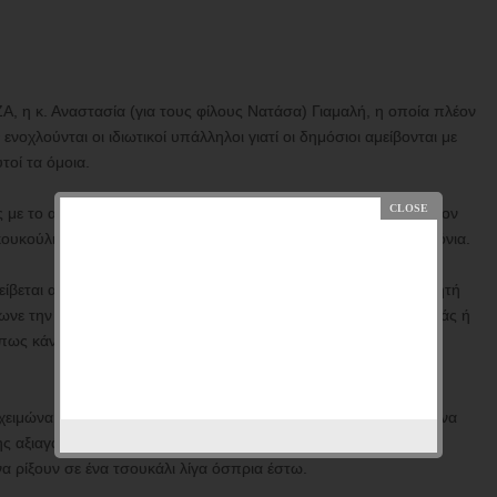
Α, η κ. Αναστασία (για τους φίλους Νατάσα) Γιαμαλή, η οποία πλέον
νοχλούνται οι ιδιωτικοί υπάλληλοι γιατί οι δημόσιοι αμείβονται με
τοί τα όμοια.
ς με το αριστερό φρόνημα της συμπαθούς κυρίας, η οποία μάλλον
 κουκούλι που η κομματική της ιδιότητα την ενέκλεισε εδώ και χρόνια.
ίβεται από τον ελληνικό λαό, ερήμην του. Αν οι Έλληνες, αγαπητή
ήρωνε την ΕΡΤ, μέσω τους λογαριασμού της ΔΕΗ για να βλέπει εσάς ή
πως κάνετε, υπέρ της κυβέρνησης ή όχι, στην προκείμενη τόσο
ιμώνα δεν καίνε ούτε κερί για να ζεσταθούν μόνο και μόνο για να
 αξιαγάπητης «κόρης» του άθλιου Δημοσίου, της ΔΕΗ, για να
α ρίξουν σε ένα τσουκάλι λίγα όσπρια έστω.