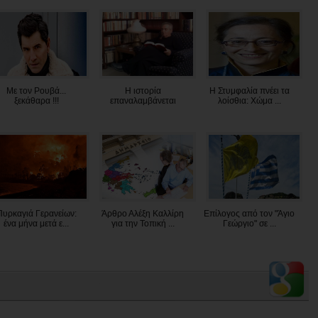
Με τον Ρουβά...
Η ιστορία
Η Στυμφαλία πνέει τα
ξεκάθαρα !!!
επαναλαμβάνεται
λοίσθια: Χώμα ...
Πυρκαγιά Γερανείων:
Άρθρο Αλέξη Καλλίρη
Επίλογος από τον "Άγιο
ένα μήνα μετά ε...
για την Τοπική ...
Γεώργιο" σε ...