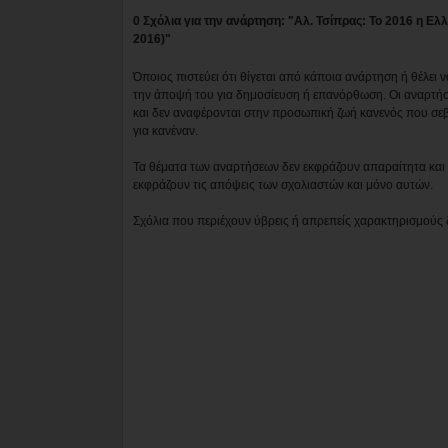
0 Σχόλια για την ανάρτηση: "Αλ. Τσίπρας: Το 2016 η Ελ
2016)"
Όποιος πιστεύει ότι θίγεται από κάποια ανάρτηση ή θέλει 
την άποψή του για δημοσίευση ή επανόρθωση. Οι αναρτήσ
και δεν αναφέρονται στην προσωπική ζωή κανενός που σε
για κανέναν.
Τα θέματα των αναρτήσεων δεν εκφράζουν απαραίτητα και τ
εκφράζουν τις απόψεις των σχολιαστών και μόνο αυτών.
Σχόλια που περιέχουν ύβρεις ή απρεπείς χαρακτηρισμούς 