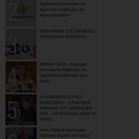
δημοκρατική λειτουργία του
Δημοτικού Συμβουλίου δεν
παραχαράσσεται»
ΟΡΟΙ ΧΡΗΣΗΣ ΤΟΥ ΠΑΡΟΝΤΟΣ
ΠΡΟΣΩΠΙΚΟΥ ΙΣΤΟΛΟΓΙΟΥ
ΜΑΡΙΝΑ ΤΣΑΛΗ - Η όμορφη
ισπανόφωνη διερμηνέας του
Ολυμπιακού καθηλώνει τους
θεατές
ΤΑ 66 ΑΚΙΝΗΤΑ ΤΟΥ ΥΙΟΥ
ΒΑΡΒΙΤΣΙΩΤΗ – Ο ΠΟΛΙΤΙΚΟΣ
ΚΗΦΗΝΑΣ ΤΟΥ «ΟΠΟΙΟΣ ΔΕΝ
ΕΧΕΙ… ΝΑ ΠΟΥΛΗΣΕΙ» ΔΕΙΤΕ ΤΟ
ΒΙΝΤΕΟ…
Νίκος Ταγαράς: Δημιουργία
Πράσινου Σημείου και Γωνιών