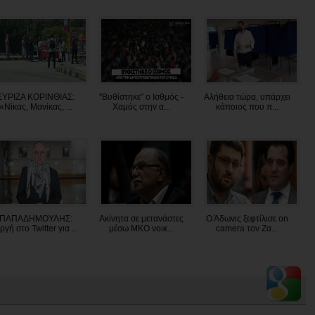
ΣΥΡΙΖΑ ΚΟΡΙΝΘΙΑΣ:
"Βυθίστηκε" ο Ισθμός -
Αλήθεια τώρα, υπάρχει
«Νίκας, Μανίκας, ...
Χαμός στην α...
κάποιος που π...
ΠΑΠΑΔΗΜΟΥΛΗΣ:
Ακίνητα σε μετανάστες
Ο Άδωνις ξεφτίλισε on
ργή στο Twitter για ...
μέσω ΜΚΟ νοικ...
camera τον Ζα...