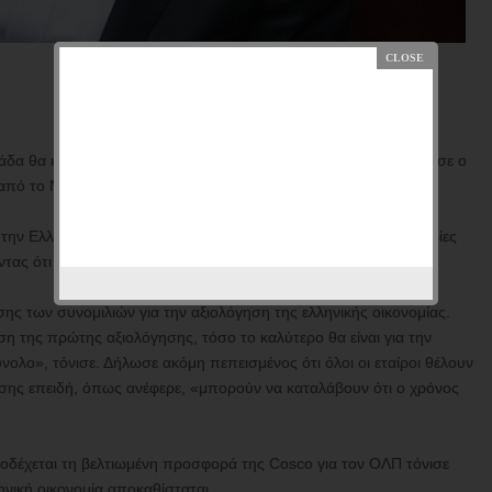
λάδα θα καταπλήξει την παγκόσμια οικονομική κοινότητα», δήλωσε ο
από το Νταβός.
α την Ελλάδα και την Ευρώπη, πιστεύω ότι έχουμε πολλές ευκαιρίες
 ότι η χώρα είναι σε ένα κρίσιμο σημείο για να ανακάμψει.
ς των συνομιλιών για την αξιολόγηση της ελληνικής οικονομίας.
 της πρώτης αξιολόγησης, τόσο το καλύτερο θα είναι για την
νολο», τόνισε. Δήλωσε ακόμη πεπεισμένος ότι όλοι οι εταίροι θέλουν
ησης επειδή, όπως ανέφερε, «μπορούν να καταλάβουν ότι ο χρόνος
οδέχεται τη βελτιωμένη προσφορά της Cosco για τον ΟΛΠ τόνισε
νική οικονομία αποκαθίσταται.