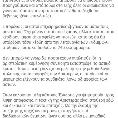
εμπνεύσεις, οι οποίες μάλιστα μπορούν να δημιουργήσουν
προηγούμενο και από τούδε στο εξής όλες οι διαδικασίες να
γίνονται μ’ αυτόν τον τρόπο (που δεν θα το δεχθούν
βεβαίως, ξένοι επενδυτές).
Επομένως, οι αστοί επιχειρηματίες έβγαλαν τα μάτια τους
μόνοι τους. Όχι μόνον αυτοί που έχασαν, αλλά και αυτοί που
κέρδισαν, αφού είναι αφελές να πιστεύει κάποιος ότι θα
υπάρξουν τόσα κέρδη από την λειτουργία των «νόμιμων»
σταθμών, ώστε να δοθούν τα 246 εκατομμύρια.
Δεν μπορώ να γνωρίζω πόσοι έχουν αντιληφθεί ότι η
αριστερίστικη κυβέρνηση συνειδητά καταστρέφει το αστικό
κράτος. Ίσως επειδή δεν έχουν μελετήσει την μεθοδολογία
πολιτικής συμπεριφοράς των Αριστερών, οι οποίοι καίτοι
μειοψηφία ελέγχουν τα συνδικάτα, λόγω αδιαφορίας των
αστών.
Όταν καλούνται μέλη κάποιας Ένωσης για ψηφοφορία προς
λήψη απόφασης, η τακτική της Αριστεράς είναι σταθερή εδώ
και δεκαετίες και πάντα επιτυχής. Με την έναρξη της
συζήτησης αρχίζουν ατέρμονες εισηγήσεις επί
διαδικαστικών θεμάτων, άνευ ουσίας, αλλά με μοναδικό