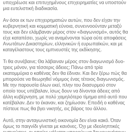
υποχρέωσε και επιτυχημένους επιχειρηματίες να υποστούν
μια ευτελιστική διαδικασία.
Αν όσοι εκ των επιχειρηματιών αυτών, που δεν είχαν την
κυβερνητική και κομματική εύνοια, συνεννοούνταν μεταξύ
τους και δεν ελάμβαναν μέρος στον «διαγωνισμό», αυτός θα
είχε καταπέσει, χωρίς να αναμένονται τώρα ούτε αποφάσεις
Ανωτάτων Δικαστηρίων, ελληνικών ή ευρωπαϊκών, και με
καταγέλαστους τους εμπνευστές της εκδίκησης.
Τι θα συνέβαινε; Θα λάβαιναν μέρος στον διαγωνισμό δυο-
τρεις μόνον, για τέσσερις άδειες; Πάνω από τρία
εκατομμύρια ο καθένας δεν θα έδιναν. Και δεν ξέρω πώς θα
μπορούσε να θεωρηθεί νόμιμος ένας τέτοιος διαγωνισμός.
Με την παρουσία όλων εκεί, πλην του διασυρμού στον
οποίο τους υπέβαλαν, ίσως δουν να δίνονται άδειες από
άλλη κυβέρνηση, με πολύ χαμηλότερο τίμημα από αυτό που
κατέβαλαν. Δεν το έκαναν, και ζημίωσαν. Επειδή ο καθένας
πίστευε πως θα βγει νικητής, εις βάρος του άλλου.
Αυτό, στην ανταγωνιστική οικονομία δεν είναι κακό. Όταν
όμως το παιγνίδι γίνεται με κανόνες. Όχι με ιδεοληπτικές