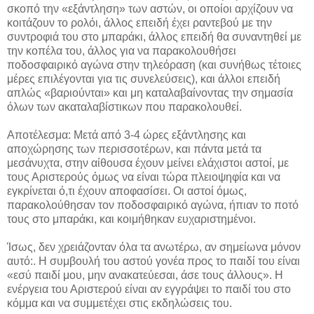
σκοπό την «εξάντληση» των αστών, οι οποίοι αρχίζουν να
κοιτάζουν το ρολόι, άλλος επειδή έχει ραντεβού με την
συντροφιά του στο μπαράκι, άλλος επειδή θα συναντηθεί με
την κοπέλα του, άλλος για να παρακολουθήσει
ποδοσφαιρικό αγώνα στην τηλεόραση (και συνήθως τέτοιες
μέρες επιλέγονται για τις συνελεύσεις), και άλλοι επειδή
απλώς «βαριούνται» και μη καταλαβαίνοντας την σημασία
όλων των ακαταλαβίστικων που παρακολουθεί.
Αποτέλεσμα: Μετά από 3-4 ώρες εξάντλησης και
αποχώρησης των περισσοτέρων, και πάντα μετά τα
μεσάνυχτα, στην αίθουσα έχουν μείνει ελάχιστοι αστοί, με
τους Αριστερούς όμως να είναι τώρα πλειοψηφία και να
εγκρίνεται ό,τι έχουν αποφασίσει. Οι αστοί όμως,
παρακολούθησαν τον ποδοσφαιρικό αγώνα, ήπιαν το ποτό
τους στο μπαράκι, και κοιμήθηκαν ευχαριστημένοι.
Ίσως, δεν χρειάζονταν όλα τα ανωτέρω, αν σημείωνα μόνον
αυτό:. Η συμβουλή του αστού γονέα προς το παιδί του είναι
«εσύ παιδί μου, μην ανακατεύεσαι, άσε τους άλλους». Η
ενέργεια του Αριστερού είναι αν εγγράψει το παιδί του στο
κόμμα και να συμμετέχει στις εκδηλώσεις του.