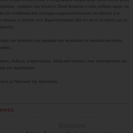
ορισμοί, «μαύρα» και λουκέτα; Είναι δυνατόν η ενός ανδρός αρχή, να
θεί ότι ετσιθελικά ένα τσούρμο κομμουνιστόσκυλα να κάνουν ό,τι
ο κόσμος ο οποίος στις δημοσκοπήσεις λέει ότι αυτό το κόλπο με τις
ημέρωση;
ει την πολιτική του καριέρα στο να κλείσει τα κανάλια και στους
ργίας.
ίους, δεξιούς ή αριστερούς. Αλλά από αυτούς που πλασάρονται ως
ικό και προκλητικό.
Ζήτω οι Παττακοί της Αριστεράς.
ΠΟΨΕΙΣ
Επόμενο