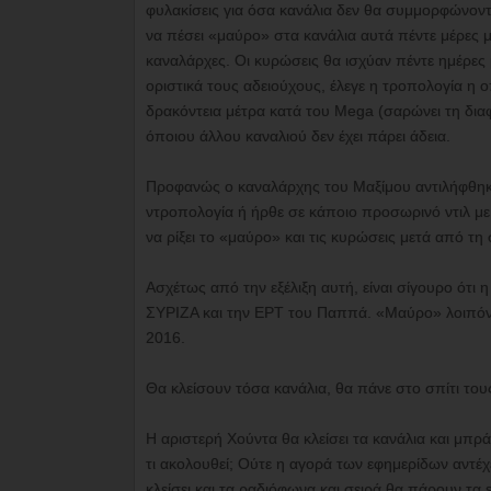
φυλακίσεις για όσα κανάλια δεν θα συμμορφώνοντ
να πέσει «μαύρο» στα κανάλια αυτά πέντε μέρες 
καναλάρχες. Οι κυρώσεις θα ισχύαν πέντε ημέρε
οριστικά τους αδειούχους, έλεγε η τροπολογία η ο
δρακόντεια μέτρα κατά του Mega (σαρώνει τη διαφή
όποιου άλλου καναλιού δεν έχει πάρει άδεια.
Προφανώς ο καναλάρχης του Μαξίμου αντιλήφθηκε
ντροπολογία ή ήρθε σε κάποιο προσωρινό ντιλ με 
να ρίξει το «μαύρο» και τις κυρώσεις μετά από τ
Ασχέτως από την εξέλιξη αυτή, είναι σίγουρο ότι 
ΣΥΡΙΖΑ και την ΕΡΤ του Παππά. «Μαύρο» λοιπόν μ
2016.
Θα κλείσουν τόσα κανάλια, θα πάνε στο σπίτι τους
Η αριστερή Χούντα θα κλείσει τα κανάλια και μπρά
τι ακολουθεί; Ούτε η αγορά των εφημερίδων αντέχει
κλείσει και τα ραδιόφωνα και σειρά θα πάρουν τα