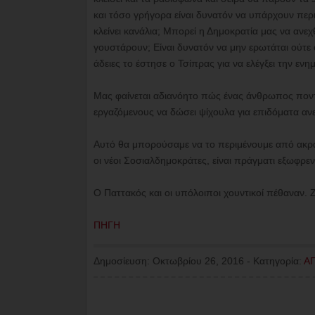
και τόσο γρήγορα είναι δυνατόν να υπάρχουν περι
κλείνει κανάλια; Μπορεί η Δημοκρατία μας να ανεχ
γουστάρουν; Είναι δυνατόν να μην ερωτάται ούτε 
άδειες το έστησε ο Τσίπρας για να ελέγξει την εν
Μας φαίνεται αδιανόητο πώς ένας άνθρωπος ποντάρ
εργαζόμενους να δώσει ψίχουλα για επιδόματα ανε
Αυτό θα μπορούσαμε να το περιμένουμε από ακρα
οι νέοι Σοσιαλδημοκράτες, είναι πράγματι εξωφρεν
Ο Παττακός και οι υπόλοιποι χουντικοί πέθαναν. 
ΠΗΓΗ
Δημοσίευση:
Οκτωβρίου 26, 2016
-
Κατηγορία:
Α