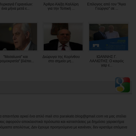
Πυρκαγιά Γερανείων:
Άρθρο Αλέξη Καλλίρη
Επίλογος από τον "Άγιο
ένα μήνα μετά ε...
για την Τοπική ...
Γεώργιο" σε ...
"Μεσαίωνα" και
Διώρυγα της Κορίνθου
ΙΩΑΝΝΗΣ Γ.
τρομοκρατία" βλέπει...
στο σημείο μη...
ΛΑΛΙΩΤΗΣ: Ο καιρός
γαρ ε...
να απαντήσει αρκεί ένα απλό mail στο parakato.blog@gmail.com να μας στείλει
εις αφορούν αποκλειστικά πρόσωπα και καταστάσεις με δημόσιο χαρακτήρα
βόμαστε απολύτως. Δεν έχουμε προηγούμενα με κανέναν, δεν κρατάμε επόμενα