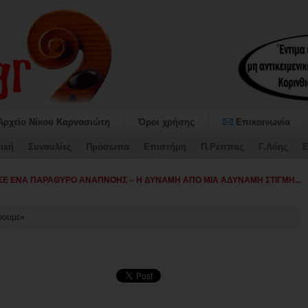
Αρχείο Νίκου Καρνασιώτη
Όροι χρήσης
Επικοινωνία
ική
Συναυλίες
Πρόσωπα
Επιστήμη
Π.Ρέππας
Γ.Λόης
Ε
ταψήφισε τον -
άρουμε»