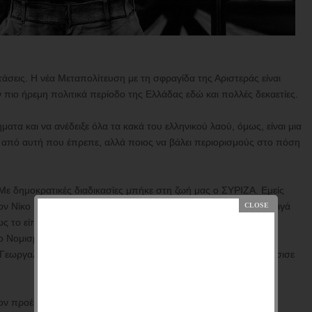
τάσεις. Η νέα Μεταπολίτευση με τη σφραγίδα της Αριστεράς είναι
πιο ήρεμη πολιτικά περίοδο της Ελλάδας εδώ και πολλές δεκαετίες.
ατα και να ανέδειξε όλα τα κακά του ελληνικού λαού, όμως, είναι μια
 από αυτή που έπρεπε, αλλά ποιος να βάλει περιορισμούς στο πόση
 Με δημοκρατικές διαδικασίες μπήκε στη ζωή μας ο ΣΥΡΙΖΑ. Εμείς
 τον Νίκο Παππά να κάνει κουμάντο στη ζωή μας. Όμως, σιγά – σιγά
 το είπε και ο Τσίπρας στη Βουλή. Από την προσπάθεια για
ο Νομισματοκοπείο μέχρι όλα αυτά που συμβαίνουν με τις
 ο Γεωργαλάς του ΣΥΡΙΖΑ, ο καναλάρχης κύριος Παππάς, αποφάσισε
ον προέβλεπε αυστηρά πρόστιμα, μπλόκο στη διαφήμιση και