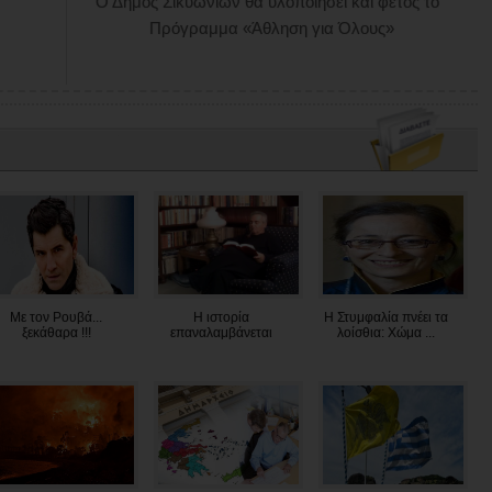
Ο Δήμος Σικυωνίων θα υλοποιήσει και φέτος το
Πρόγραμμα «Άθληση για Όλους»
Με τον Ρουβά...
Η ιστορία
Η Στυμφαλία πνέει τα
ξεκάθαρα !!!
επαναλαμβάνεται
λοίσθια: Χώμα ...