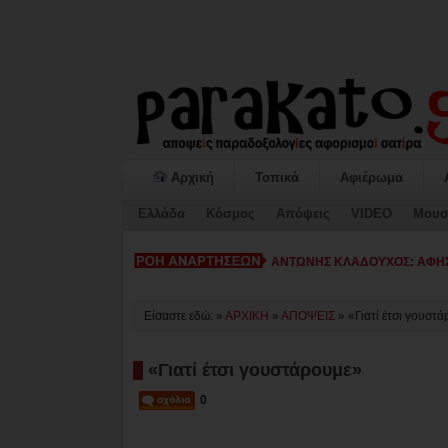
Αρχική
Τοπικά
Αφιέρωμα
Ελλάδα
Κόσμος
Απόψεις
VIDEO
Μουσ
ΚΙΑΤΟ: Η «ΕΠΟΜΕΝΗ ΜΕΡΑ» κα
Είσαστε εδώ: »
ΑΡΧΙΚΗ
»
ΑΠΟΨΕΙΣ
»
«Γιατί έτσι γουστ
«Γιατί έτσι γουστάρουμε»
0