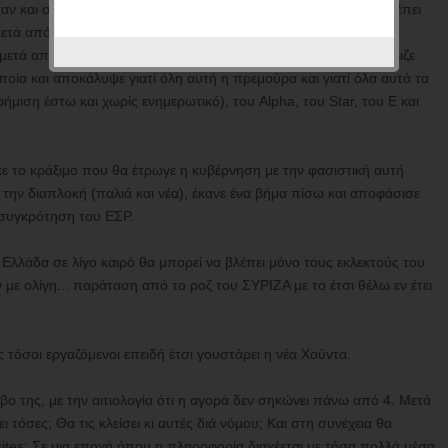
αν και συνεχίζαν να εκπέμπουν. Μάλιστα, προέβλεπε ότι θα πρέπει
μετά από την οριστική παραχώρηση των αδειών στους τέσσερις
ς μετά από την έκδοση της Υπουργικής Απόφασης που θα καθόριζε
ποία και αποκάλυψε γιατί όλη αυτή η πρεμούρα και γιατί όλα αυτά τα
μιση έστω και χωρίς ενημερωτικό), του Alpha, του Star, του Ε και
 το κράξιμο που θα έτρωγε η κυβέρνηση με την φασιστική αυτή
την διαπλοκή (παλιά και νέα), έκανε ένα βήμα πίσω και αποφάσισε
η συγκρότηση του ΕΣΡ.
η Ελλάδα σε λίγο καιρό θα μπορεί να βλέπει μόνο τους εκλεκτούς του
ε ολίγη... παράταση από το ροζ του ΣΥΡΙΖΑ με το έτσι θέλω εν έτει
 τόσοι εργαζόμενοι επειδή έτσι γουστάρει η νέα Χούντα.
βο της, με την αιτιολογία ότι η αγορά δεν σηκώνει πάνω από 4. Μετά
 τόσες; Θα τις κλείσει κι αυτές διά νόμου; Και στη συνέχεια θα
 sites; Σε μια εποχή όπου η πληροφορία διαχέεται με τόσα πολλά μέσα