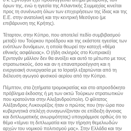
όρων της, ενώ η ηγεσία της Ατλαντικής Συμμαχίας κινείται
προς τη συνένωση όλων των επιχειρήσεων της ίδιας και της
Ε.Ε. στην ανατολική και την κεντρική Μεσόγειο (με
επιβάρυνση της Κρήτης).
Τέταρτον, στην Κύπρο, που αποτελεί πεδίο συμβιβασμού
μεταξύ του Τούρκου προέδρου και της εκάστοτε ηγεσίας των
ενόπλων δυνάμεων, η οποία θεωρεί την κατοχή «θέμα
εθνικής ασφάλειας». Ο (ήδη σκληρός στο Κυπριακό)
Ερντογάν μάλλον δεν θα ανοίξει και αυτό το μέτωπο με τους
στρατιωτικούς, όσο και αν η επαναπροσέγγιση και η
ενεργειακή συνεργασία με το Ισραήλ εξαρτώνται από τη
διέλευση αγωγού φυσικού αερίου από την Κύπρο.
Πέμπτον, στα ζητήματα τρομοκρατίας και στο απροσδόκητο
πρόβλημα έκδοσης ή μη των οκτώ Τούρκων στρατιωτικών
που κρατούνται στην Αλεξανδρούπολη. Ο φίλτατος
Αλέξανδρος Λυκουρέζος ήταν ο πρώτος που (την ώρα που
κυβερνητικά στελέχη συναγωνίζονταν σε επίδειξη άγνοιας
και διπλωματικής ανωριμότητας) υπογράμμισε ορθώς ότι το
θέμα «τέμνει τη διπλωματία και την τήρηση θεμελιωδών
αρχών του νομικού πολιτισμού μας». Στην Ελλάδα και την