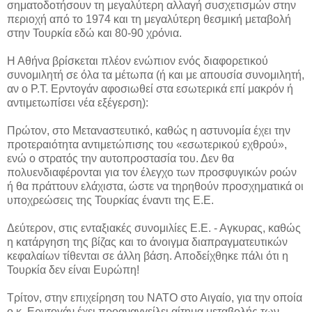
σηματοδοτήσουν τη μεγαλύτερη αλλαγή συσχετισμών στην
περιοχή από το 1974 και τη μεγαλύτερη θεσμική μεταβολή
στην Τουρκία εδώ και 80-90 χρόνια.
Η Αθήνα βρίσκεται πλέον ενώπιον ενός διαφορετικού
συνομιλητή σε όλα τα μέτωπα (ή και με απουσία συνομιλητή,
αν ο Ρ.Τ. Ερντογάν αφοσιωθεί στα εσωτερικά επί μακρόν ή
αντιμετωπίσει νέα εξέγερση):
Πρώτον, στο Μεταναστευτικό, καθώς η αστυνομία έχει την
προτεραιότητα αντιμετώπισης του «εσωτερικού εχθρού»,
ενώ ο στρατός την αυτοπροστασία του. Δεν θα
πολυενδιαφέρονται για τον έλεγχο των προσφυγικών ροών
ή θα πράττουν ελάχιστα, ώστε να τηρηθούν προσχηματικά οι
υποχρεώσεις της Τουρκίας έναντι της Ε.Ε.
Δεύτερον, στις ενταξιακές συνομιλίες Ε.Ε. - Αγκυρας, καθώς
η κατάργηση της βίζας και το άνοιγμα διαπραγματευτικών
κεφαλαίων τίθενται σε άλλη βάση. Αποδείχθηκε πάλι ότι η
Τουρκία δεν είναι Ευρώπη!
Τρίτον, στην επιχείρηση του ΝΑΤΟ στο Αιγαίο, για την οποία
ο κ. Ερντογάν έχει προαναγγείλει αίτημα μεταβολής των