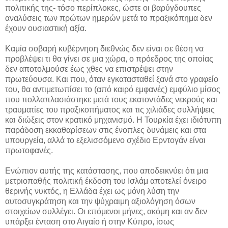
πολιτικής της- τόσο περίπλοκες, ώστε οι βαρύγδουπες
αναλύσεις των πρώτων ημερών μετά το πραξικόπημα δεν
έχουν ουσιαστική αξία.
Καμία σοβαρή κυβέρνηση διεθνώς δεν είναι σε θέση να
προβλέψει τι θα γίνει σε μια χώρα, ο πρόεδρος της οποίας
δεν αποτολμούσε έως χθες να επιστρέψει στην
πρωτεύουσα. Και που, όταν εγκατασταθεί ξανά στο γραφείο
του, θα αντιμετωπίσει το (από καιρό εμφανές) εμφύλιο μίσος
που πολλαπλασιάστηκε μετά τους εκατοντάδες νεκρούς και
τραυματίες του πραξικοπήματος και τις χιλιάδες συλλήψεις
και διώξεις στον κρατικό μηχανισμό. Η Τουρκία έχει ιδιότυπη
παράδοση εκκαθαρίσεων στις ένοπλες δυνάμεις και στα
υπουργεία, αλλά το εξελισσόμενο σχέδιο Ερντογάν είναι
πρωτοφανές.
Ενώπιον αυτής της κατάστασης, που αποδεικνύει ότι μια
μετριοπαθής πολιτική έκδοση του Ισλάμ αποτελεί όνειρο
θερινής νυκτός, η Ελλάδα έχει ως μόνη λύση την
αυτοσυγκράτηση και την ψύχραιμη αξιολόγηση όσων
στοιχείων συλλέγει. Οι επόμενοι μήνες, ακόμη και αν δεν
υπάρξει ένταση στο Αιγαίο ή στην Κύπρο, ίσως