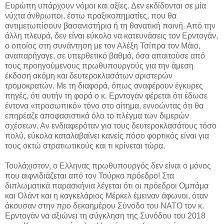
Ευρώπη υπάρχουν νόμοι και αξίες. Δεν εκδίδονται σε μία
νύχτα άνθρωποι, έστω πραξικοπηματίες, που θα
αντιμετωπίσουν βασανιστήρια ή τη θανατική ποινή. Από την
άλλη πλευρά, δεν είναι εύκολο να κατευνάσεις τον Ερντογάν,
ο οποίος στη συνάντηση με τον Αλέξη Τσίπρα τον Μάιο,
αναπαρήγαγε, σε υπερθετικό βαθμό, όσα απαιτούσε από
τους προηγούμενους πρωθυπουργούς για την άμεση
έκδοση ακόμη και δευτεροκλασάτων αριστερών
τρομοκρατών. Με τη διαφορά, όπως αναφέρουν έγκυρες
πηγές, ότι αυτήν τη φορά ο κ. Ερντογάν φέρεται ότι έδωσε
έντονα «προσωπικό» τόνο στο αίτημα, εννοώντας ότι θα
επηρέαζε αποφασιστικά όλο το πλέγμα των διμερών
σχέσεων. Αν ενδιαφερόταν για τους δευτεροκλασάτους τόσο
πολύ, εύκολα καταλαβαίνει κανείς πόσο φορτικός είναι για
τους οκτώ στρατιωτικούς και τι κρίνεται τώρα.
Τουλάχιστον, ο Ελληνας πρωθυπουργός δεν είναι ο μόνος
που αιφνιδιάζεται από τον Τούρκο πρόεδρο! Στα
διπλωματικά παρασκήνια λέγεται ότι οι πρόεδροι Ομπάμα
και Ολάντ και η καγκελάριος Μέρκελ έμειναν άφωνοι, όταν
άκουσαν στην προ δεκαημέρου Σύνοδο του ΝΑΤΟ τον κ.
Ερντογάν να αξιώνει τη σύγκληση της Συνόδου του 2018