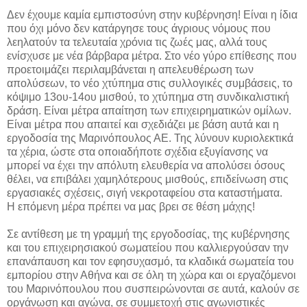
Δεν έχουμε καμία εμπιστοσύνη στην κυβέρνηση! Είναι η ίδια
που όχι μόνο δεν κατάργησε τους άγριους νόμους που
λεηλατούν τα τελευταία χρόνια τις ζωές μας, αλλά τους
ενίσχυσε με νέα βάρβαρα μέτρα. Στο νέο γύρο επίθεσης που
προετοιμάζει περιλαμβάνεται η απελευθέρωση των
απολύσεων, το νέο χτύπημα στις συλλογικές συμβάσεις, το
κόψιμο 13ου-14ου μισθού, το χτύπημα στη συνδικαλιστική
δράση. Είναι μέτρα απαίτηση των επιχειρηματικών ομίλων.
Είναι μέτρα που απαιτεί και σχεδιάζει με βάση αυτά και η
εργοδοσία της Μαρινόπουλος ΑΕ. Της λύνουν κυριολεκτικά
τα χέρια, ώστε στα οποιαδήποτε σχέδια εξυγίανσης να
μπορεί να έχει την απόλυτη ελευθερία να απολύσει όσους
θέλει, να επιβάλει χαμηλότερους μισθούς, επιδείνωση στις
εργασιακές σχέσεις, σιγή νεκροταφείου στα καταστήματα.
Η επόμενη μέρα πρέπει να μας βρει σε θέση μάχης!
Σε αντίθεση με τη γραμμή της εργοδοσίας, της κυβέρνησης
και του επιχειρησιακού σωματείου που καλλιεργούσαν την
επανάπαυση και τον εφησυχασμό, τα κλαδικά σωματεία του
εμπορίου στην Αθήνα και σε όλη τη χώρα και οι εργαζόμενοι
του Μαρινόπουλου που συσπειρώνονται σε αυτά, καλούν σε
οργάνωση και αγώνα, σε συμμετοχή στις αγωνιστικές