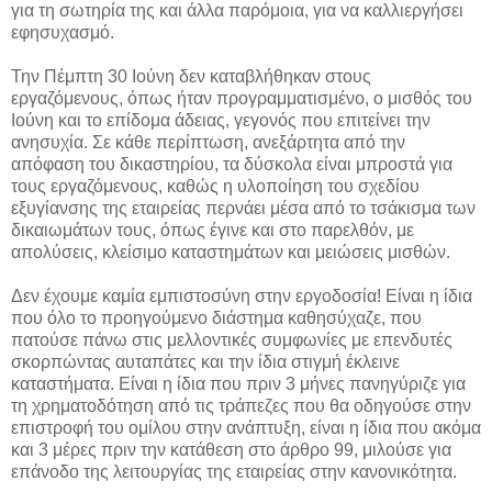
για τη σωτηρία της και άλλα παρόμοια, για να καλλιεργήσει
εφησυχασμό.
Την Πέμπτη 30 Ιούνη δεν καταβλήθηκαν στους
εργαζόμενους, όπως ήταν προγραμματισμένο, ο μισθός του
Ιούνη και το επίδομα άδειας, γεγονός που επιτείνει την
ανησυχία. Σε κάθε περίπτωση, ανεξάρτητα από την
απόφαση του δικαστηρίου, τα δύσκολα είναι μπροστά για
τους εργαζόμενους, καθώς η υλοποίηση του σχεδίου
εξυγίανσης της εταιρείας περνάει μέσα από το τσάκισμα των
δικαιωμάτων τους, όπως έγινε και στο παρελθόν, με
απολύσεις, κλείσιμο καταστημάτων και μειώσεις μισθών.
Δεν έχουμε καμία εμπιστοσύνη στην εργοδοσία! Είναι η ίδια
που όλο το προηγούμενο διάστημα καθησύχαζε, που
πατούσε πάνω στις μελλοντικές συμφωνίες με επενδυτές
σκορπώντας αυταπάτες και την ίδια στιγμή έκλεινε
καταστήματα. Είναι η ίδια που πριν 3 μήνες πανηγύριζε για
τη χρηματοδότηση από τις τράπεζες που θα οδηγούσε στην
επιστροφή του ομίλου στην ανάπτυξη, είναι η ίδια που ακόμα
και 3 μέρες πριν την κατάθεση στο άρθρο 99, μιλούσε για
επάνοδο της λειτουργίας της εταιρείας στην κανονικότητα.