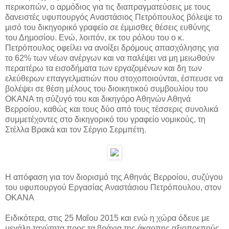
περικοπών, ο αρμόδιος για τις διαπραγματεύσεις με τους
δανειστές υφυπουργός Αναστάσιος Πετρόπουλος βόλεψε το
μισό του δικηγορικό γραφείο σε έμμισθες θέσεις ευθύνης
του Δημοσίου. Ενώ, λοιπόν, εκ του ρόλου του ο κ.
Πετρόπουλος οφείλει να ανοίξει δρόμους απασχόλησης για
το 62% των νέων ανέργων και να παλέψει να μη μειωθούν
περαιτέρω τα εισοδήματα των εργαζομένων και δη των
ελεύθερων επαγγελματιών που στοχοποιούνται, έσπευσε να
βολέψει σε θέση μέλους του διοικητικού συμβουλίου του
ΟΚΑΝΑ τη σύζυγό του και δικηγόρο Αθηνών Αθηνά
Βερροίου, καθώς και τους δύο από τους τέσσερις συνολικά
συμμετέχοντες στο δικηγορικό του γραφείο νομικούς, τη
Στέλλα Βρακά και τον Σέργιο Σερμπέτη.
Η απόφαση για τον διορισμό της Αθηνάς Βερροίου, συζύγου
του υφυπουργού Εργασίας Αναστάσιου Πετρόπουλου, στον
ΟΚΑΝΑ
Ειδικότερα, στις 25 Μαΐου 2015 και ενώ η χώρα όδευε με
μεγάλη ταχύτητα προς τα βράχια της άκαρπης αξιοπρεπούς