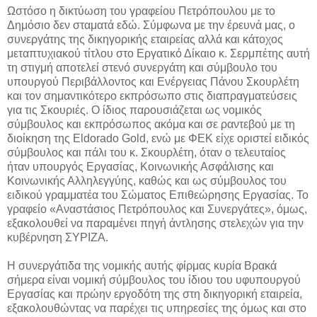
Ωστόσο η δικτύωση του γραφείου Πετρόπουλου με το
Δημόσιο δεν σταματά εδώ. Σύμφωνα με την έρευνά μας, ο
συνεργάτης της δικηγορικής εταιρείας αλλά και κάτοχος
μεταπτυχιακού τίτλου στο Εργατικό Δίκαιο κ. Σερμπέτης αυτή
τη στιγμή αποτελεί στενό συνεργάτη και σύμβουλο του
υπουργού Περιβάλλοντος και Ενέργειας Πάνου Σκουρλέτη
και τον σημαντικότερο εκπρόσωπο στις διαπραγματεύσεις
για τις Σκουριές. Ο ίδιος παρουσιάζεται ως νομικός
σύμβουλος και εκπρόσωπος ακόμα και σε ραντεβού με τη
διοίκηση της Eldorado Gold, ενώ με ΦΕΚ είχε οριστεί ειδικός
σύμβουλος και πάλι του κ. Σκουρλέτη, όταν ο τελευταίος
ήταν υπουργός Εργασίας, Κοινωνικής Ασφάλισης και
Κοινωνικής Αλληλεγγύης, καθώς και ως σύμβουλος του
ειδικού γραμματέα του Σώματος Επιθεώρησης Εργασίας. Το
γραφείο «Αναστάσιος Πετρόπουλος και Συνεργάτες», όμως,
εξακολουθεί να παραμένει πηγή άντλησης στελεχών για την
κυβέρνηση ΣΥΡΙΖΑ.
Η συνεργάτιδα της νομικής αυτής φίρμας κυρία Βρακά
σήμερα είναι νομική σύμβουλος του ίδιου του υφυπουργού
Εργασίας και πρώην εργοδότη της στη δικηγορική εταιρεία,
εξακολουθώντας να παρέχει τις υπηρεσίες της όμως και στο