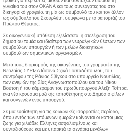
τρόικα για περικοπές μισθών και συντάξεων διόρισε τη
γυναίκα του στον ΟΚΑΝΑ και τους συνεργάτες του στο
δικηγορικό γραφείο, τη μία ως σύμβουλό του και τον άλλον
ως σύμβουλο του Σκουρλέτη, σύμφωνα με το ρεπορτάζ του
Πρώτου Θέματος.
Σε οικογενειακή υπόθεση εξελίσσεται η στελέχωση του
δημοσίου τομέα και ιδιαίτερα των νευραλγικών θέσεων των
συμβούλων υπουργών ή των μελών διοικητικών
συμβουλίων σημαντικών οργανισμών.
Μετά τους διορισμούς της οικογένειας του γραμματέα της
Νεολαίας ΣΥΡΙΖΑ Ιάσονα Σχινά-Παπαδόπουλου, του
συντρόφου της Ράνιας Σβίγκου στο υπουργείο Ναυτιλίας,
των ανιψιών της Σίας Αναγνωστοπούλου και του Νίκου
Βούτση ή του κάμεραμαν του πρωθυπουργού Αλέξη Τσίπρα,
ένα νέο κρούσμα μαζικής τοποθέτησης στο Δημόσιο φίλων
και συγγενών ενός υπουργού.
Σε μια ευαίσθητη για τις κοινωνικές ισορροπίες περίοδο,
όπου εντός των επόμενων ημερών κρίνονται οι κόποι μιας
ζωής για χιλιάδες Ελληνες ασφαλισμένους και
συνταξιούχους και με υπαρκτά τα σενάρια μεγάλων