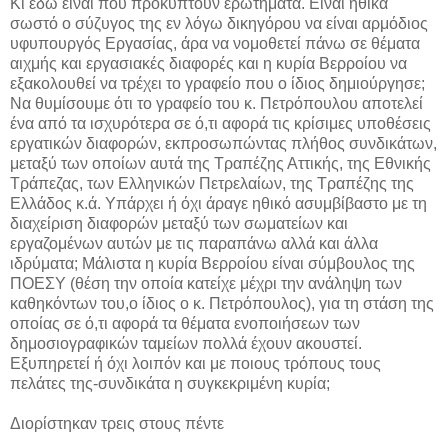
Κι εδώ είναι που προκύπτουν ερωτήματα. Είναι ηθικά
σωστό ο σύζυγος της εν λόγω δικηγόρου να είναι αρμόδιος
υφυπουργός Εργασίας, άρα να νομοθετεί πάνω σε θέματα
αιχμής και εργασιακές διαφορές και η κυρία Βερροίου να
εξακολουθεί να τρέχει το γραφείο που ο ίδιος δημιούργησε;
Να θυμίσουμε ότι το γραφείο του κ. Πετρόπουλου αποτελεί
ένα από τα ισχυρότερα σε ό,τι αφορά τις κρίσιμες υποθέσεις
εργατικών διαφορών, εκπροσωπώντας πλήθος συνδικάτων,
μεταξύ των οποίων αυτά της Τραπέζης Αττικής, της Εθνικής
Τράπεζας, των Ελληνικών Πετρελαίων, της Τραπέζης της
Ελλάδος κ.ά. Υπάρχει ή όχι άραγε ηθικό ασυμβίβαστο με τη
διαχείριση διαφορών μεταξύ των σωματείων και
εργαζομένων αυτών με τις παραπάνω αλλά και άλλα
ιδρύματα; Μάλιστα η κυρία Βερροίου είναι σύμβουλος της
ΠΟΕΣΥ (θέση την οποία κατείχε μέχρι την ανάληψη των
καθηκόντων του,ο ίδιος ο κ. Πετρόπουλος), για τη στάση της
οποίας σε ό,τι αφορά τα θέματα ενοποιήσεων των
δημοσιογραφικών ταμείων πολλά έχουν ακουστεί.
Εξυπηρετεί ή όχι λοιπόν και με ποιους τρόπους τους
πελάτες της-συνδικάτα η συγκεκριμένη κυρία;
Διορίστηκαν τρεις στους πέντε