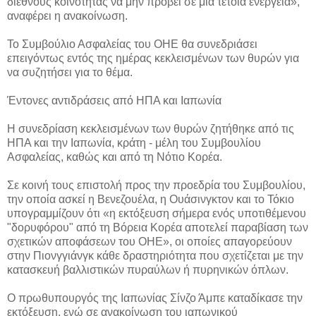
διεθνούς κοινότητας να μην προβεί σε μια τέτοια ενέργεια»,
αναφέρει η ανακοίνωση.
Το Συμβούλιο Ασφαλείας του ΟΗΕ θα συνεδριάσει
επειγόντως εντός της ημέρας κεκλεισμένων των θυρών για
να συζητήσει για το θέμα.
Έντονες αντιδράσεις από ΗΠΑ και Ιαπωνία
Η συνεδρίαση κεκλεισμένων των θυρών ζητήθηκε από τις
ΗΠΑ και την Ιαπωνία, κράτη - μέλη του Συμβουλίου
Ασφαλείας, καθώς και από τη Νότιο Κορέα.
Σε κοινή τους επιστολή προς την προεδρία του Συμβουλίου,
την οποία ασκεί η Βενεζουέλα, η Ουάσινγκτον και το Τόκιο
υπογραμμίζουν ότι «η εκτόξευση σήμερα ενός υποτιθέμενου
"δορυφόρου" από τη Βόρεια Κορέα αποτελεί παραβίαση των
σχετικών αποφάσεων του ΟΗΕ», οι οποίες απαγορεύουν
στην Πιονγγιάνγκ κάθε δραστηριότητα που σχετίζεται με την
κατασκευή βαλλιστικών πυραύλων ή πυρηνικών όπλων.
Ο πρωθυπουργός της Ιαπωνίας Σίνζο Άμπε καταδίκασε την
εκτόξευση, ενώ σε ανακοίνωση του ιαπωνικού