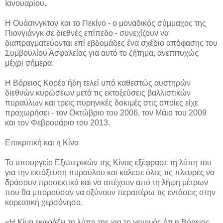
Ιανουαρίου.
Η Ουάσινγκτον και το Πεκίνο - ο μοναδικός σύμμαχος της
Πιονγιάνγκ σε διεθνές επίπεδο - συνεχίζουν να
διαπραγματεύονται επί εβδομάδες ένα σχέδιο απόφασης του
Συμβουλίου Ασφαλείας για αυτό το ζήτημα, ανεπιτυχώς
μέχρι σήμερα.
Η Βόρειος Κορέα ήδη τελεί υπό καθεστώς αυστηρών
διεθνών κυρώσεων μετά τις εκτοξεύσεις βαλλιστικών
πυραύλων και τρεις πυρηνικές δοκιμές στις οποίες είχε
προχωρήσει - τον Οκτώβριο του 2006, τον Μάιο του 2009
και τον Φεβρουάριο του 2013.
Επικριτική και η Κίνα
Το υπουργείο Εξωτερικών της Κίνας εξέφρασε τη λύπη του
για την εκτόξευση πυραύλου και κάλεσε όλες τις πλευρές να
δράσουν προσεκτικά και να απέχουν από τη λήψη μέτρων
που θα μπορούσαν να οξύνουν περαιτέρω τις εντάσεις στην
κορεατική χερσόνησο.
«Η Κίνα εκφράζει τη λύπη της για το γεγονός ότι η Βόρειος