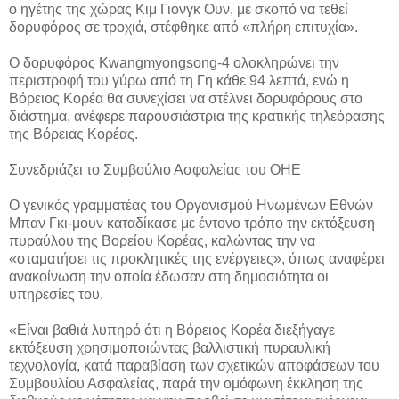
ο ηγέτης της χώρας Κιμ Γιονγκ Ουν, με σκοπό να τεθεί
δορυφόρος σε τροχιά, στέφθηκε από «πλήρη επιτυχία».
Ο δορυφόρος Kwangmyongsong-4 ολοκληρώνει την
περιστροφή του γύρω από τη Γη κάθε 94 λεπτά, ενώ η
Βόρειος Κορέα θα συνεχίσει να στέλνει δορυφόρους στο
διάστημα, ανέφερε παρουσιάστρια της κρατικής τηλεόρασης
της Βόρειας Κορέας.
Συνεδριάζει το Συμβούλιο Ασφαλείας του ΟΗΕ
Ο γενικός γραμματέας του Οργανισμού Ηνωμένων Εθνών
Μπαν Γκι-μουν καταδίκασε με έντονο τρόπο την εκτόξευση
πυραύλου της Βορείου Κορέας, καλώντας την να
«σταματήσει τις προκλητικές της ενέργειες», όπως αναφέρει
ανακοίνωση την οποία έδωσαν στη δημοσιότητα οι
υπηρεσίες του.
«Είναι βαθιά λυπηρό ότι η Βόρειος Κορέα διεξήγαγε
εκτόξευση χρησιμοποιώντας βαλλιστική πυραυλική
τεχνολογία, κατά παραβίαση των σχετικών αποφάσεων του
Συμβουλίου Ασφαλείας, παρά την ομόφωνη έκκληση της