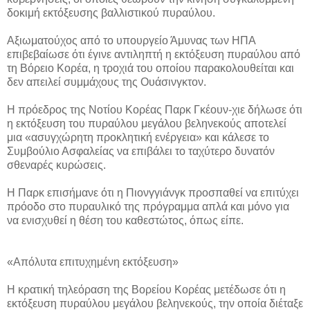
δοκιμή εκτόξευσης βαλλιστικού πυραύλου.
Αξιωματούχος από το υπουργείο Άμυνας των ΗΠΑ
επιβεβαίωσε ότι έγινε αντιληπτή η εκτόξευση πυραύλου από
τη Βόρειο Κορέα, η τροχιά του οποίου παρακολουθείται και
δεν απειλεί συμμάχους της Ουάσινγκτον.
Η πρόεδρος της Νοτίου Κορέας Παρκ Γκέουν-χιε δήλωσε ότι
η εκτόξευση του πυραύλου μεγάλου βεληνεκούς αποτελεί
μια «ασυγχώρητη προκλητική ενέργεια» και κάλεσε το
Συμβούλιο Ασφαλείας να επιβάλει το ταχύτερο δυνατόν
σθεναρές κυρώσεις.
Η Παρκ επισήμανε ότι η Πιονγγιάνγκ προσπαθεί να επιτύχει
πρόοδο στο πυραυλικό της πρόγραμμα απλά και μόνο για
να ενισχυθεί η θέση του καθεστώτος, όπως είπε.
«Απόλυτα επιτυχημένη εκτόξευση»
Η κρατική τηλεόραση της Βορείου Κορέας μετέδωσε ότι η
εκτόξευση πυραύλου μεγάλου βεληνεκούς, την οποία διέταξε