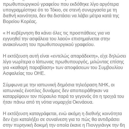
πρωθυπουργικού γραφείου που εκδόθηκε λίγο αργότερα
υπογραμμίστηκε ότι το Τόκιο, σε στενή συνεργασία με τη
διεθνή κοινότητα, δεν θα διστάσει να λάβει μέτρα κατά της
Βορείου Κορέας.
« Η κυβέρνηση θα κάνει όλες τις προσπάθειες για να
εγγυηθεί την ασφάλεια του λαού» επισημαίνεται στην
ανακοίνωση του πρωθυπουργικού γραφείου.
Η εκτόξευση αυτή είναι «εντελώς απαράδεκτη», είχε δηλώσει
λίγο νωρίτερα ο Ιάπωνας πρωθυπουργός, μιλώντας επίσης
για «καθαρή παραβίαση» των αποφάσεων του Συμβουλίου
Ασφαλείας του ΟΗΕ.
Σύμφωνα με την ιαπωνική δημόσια τηλεόραση NHK, οι
ιαπωνικές ένοπλες δυνάμεις δεν αποπειράθηκαν να
καταρρίψουν τον πύραυλο παρά το γεγονός ότι η τροχιά του
ήταν πάνω από τη νότια νομαρχία Οκινάουα.
Η εκτόξευση καταγράφεται, ενώ ακόμη η διεθνής κοινότητα
δεν έχει καταλήξει σε συναίνεση για το πώς θα αντιδράσει
στην πυρηνική δοκιμή την οποία έκανε η Πιονγγιάνγκ την 6η