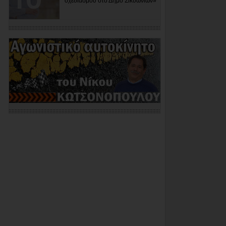
σχεδιασμού στο Δήμο Σικυωνίων»