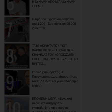
Η ΔΥΝΑΜΗ ΑΠΟ ΜΙΑ ΑΔΥΝΑΜΗ
ΣΤΙΓΜΗ
Η τιμή του υγραερίου ανεβαίνει
στο 1.20€ - Σε απόγνωση 90.000
ιδιοκτήτες
ΤΑ 66 ΑΚΙΝΗΤΑ ΤΟΥ ΥΙΟΥ
ΒΑΡΒΙΤΣΙΩΤΗ – Ο ΠΟΛΙΤΙΚΟΣ
ΚΗΦΗΝΑΣ ΤΟΥ «ΟΠΟΙΟΣ ΔΕΝ
ΕΧΕΙ… ΝΑ ΠΟΥΛΗΣΕΙ» ΔΕΙΤΕ ΤΟ
ΒΙΝΤΕΟ…
Όταν ο χιουμορίστας Π.
Παναγιωτόπουλος, κέρασε πίτσες
τον Β. Λεβέντη και γελοιοποιήθηκε
(video)
ΕΠΟΜΕΝΗ ΜΕΡΑ: «Συνολική
εικόνα καθυστερήσεων,
εγκατάλειψης και απουσίας