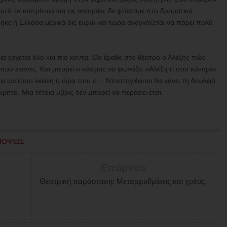
 αυτά τα καπρίτσια και τις ανοησίες δε φτάσαμε στο δραματικό
θηκε η Ελλάδα μερικά δις ευρώ και τώρα αναγκάζεται να πάρει πολύ
ωρία έρχεται όλο και πιο κοντά. Θα έμαθε στο θέατρο ο Αλέξης πώς
η που έκανες. Και μπορεί ο κόσμος να φωνάζει «Αλέξη τι σου κάναμε»
ρθει ωστόσο εκείνη η ώρα που ο… Ντοστογιέφσκι θα κάνει τη δουλειά
ώρητο. Μια τέτοια ύβρις δεν μπορεί να περάσει έτσι.
ΠΟΨΕΙΣ
Επόμενο
Θεατρική παράσταση: Μεταρρυθμίσεις και χρέος.