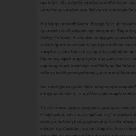
σιωπήσει. Με τι όρεξη να κάνουν επιθέσεις και να
μπορέσουν να κάνουν κυβερνητική προπαγάνδα και
Η πλήρης αποκαθήλωση. Η αρχή έγινε με τις εκλ
Αριστερά που θα έφερνε την ανατροπή. Τώρα έρχετα
Αλέξης Τσίπρας. Αυτός είναι ο αρχηγός των ατάκτ
κωλοτούμπα του αιώνα τώρα προσπαθούν να στήσο
και φίλους, απειλούν επιχειρηματίες, εκβιάζουν με
δημοσιογραφικά παραμάγαζα που γράφουν λες και 
χαρακτηριστικό ότι κύκλοι του Μαξίμου διαβάζουν
εκδότες και δημοσιογράφους για το πόσο δυσαρεσ
Και ταυτόχρονα έχουν βάλει τα αριστερά «καρακό
κατηγορούν όλους τους άλλους για νεοφιλελευθερ
Τις τελευταίες ημέρες γινόμαστε μάρτυρες ενός νέ
Η κυβέρνηση κάνει του κεφαλιού της, το παίζει σκ
ξανά για πολιτική διαπραγμάτευση που θα πάρει 
καλσόν της Λαγκάρντ και του Σόιμπλε. Ενώ οι δα
διαπραγματεύσεων και πιστωτική ασφυξία και το 