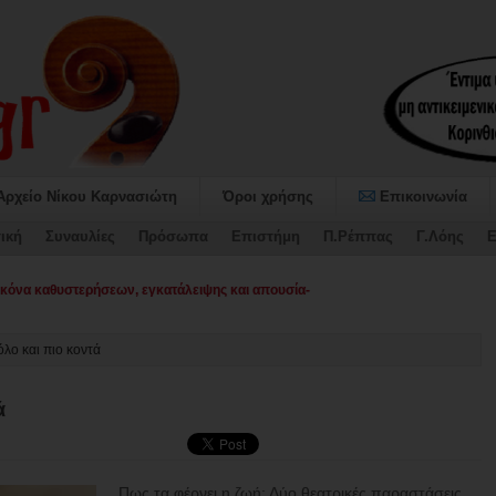
Αρχείο Νίκου Καρνασιώτη
Όροι χρήσης
Επικοινωνία
ική
Συναυλίες
Πρόσωπα
Επιστήμη
Π.Ρέππας
Γ.Λόης
Ε
όνα καθυστερήσεων, εγκατάλειψης και απουσίας σχεδιασμού στο Δήμο Σικυων
όλο και πιο κοντά
ά
Πως τα φέρνει η ζωή; Δύο θεατρικές παραστάσεις