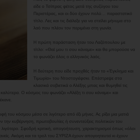
είδε ο Τσίπρας φέτος μετά της συζύγου του
Περιστέρας, και οι δύο έχουν πολύ… παραστατικό
τίτλο. Λες και τις διάλεξε για να στείλει μήνυμα στο
λαό που πλέον τον περιμένει στη γωνία.
Η πρώτη παράσταση ήταν του Λαζόπουλου με
τίτλο: «Θεέ μου τι σου κάναμε» και θα μπορούσε να
το φωνάζει όλος ο ελληνικός λαός.
Η δεύτερη που είδε προχθές ήταν το «Έγκλημα και
Τιμωρία» του Ντοστογιέφσκι. Επέστρεψε στα
κλασικά σοβιετικά ο Αλέξης μπας και θυμηθεί τις
ει καλύτερα. Ο κόσμος του φωνάζει «Αλέξη τι σου κάναμε» και
έκανε.
οφή του κόσμου μέσα σε λιγότερο από έξι μήνες. Ας ρίξει μια ματιά
ν την κυβέρνηση, πρωτοβουλίες ή συνεντεύξεις πολιτικών του
το λιγότερο. Σφοδρή κριτική, απογοήτευση, χαρακτηρισμοί όπως «όλοι
 κανείς. Ακόμη και τα τρολ του ΣΥΡΙΖΑ έχουν απογοητευτεί κι έχουν