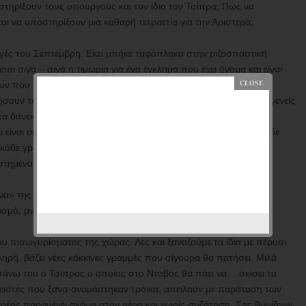
 στηρίξουν τους υπουργούς και τον ίδιο τον Τσίπρα; Πώς να
 να υποστηρίξουν μια καθαρή τετραετία για την Αριστερά;
ογές του Σεπτέμβρη. Εκεί μπήκε ταφόπλακα στην ριζοσπαστική
ι σιγά – σιγά η τιμωρία για ένα έγκλημα που έχει όνομα και είναι
ων που κορόιδεψαν τον ελληνικό λαό. Και αφού έκαναν την
υν το κομματικό κράτος μπας και διασωθούν. Διορίζουν συγγενείς
 τα δάνειά τους, δημιουργούν νέα τζάκια, έχουν στήσει
είναι οι… Πράβντες της πάλαι ποτέ Σοβιετικής Ένωσης. Είναι δε
 κάθε γραμμή που τους κάνει κριτική και στέλνουν μηνύματα σε
τημένοι είναι. Εκεί κατάντησαν…
λια» της επανάστασης να πουλάνε κοινωνική ευαισθησία και να
ισμό, μνημονιακή υποδούλωση και άλλα τέτοια.
ου πισωγυρίσματος της χώρας. Λες και ξαναζούμε τα ίδια με πέρυσι.
ληρή, βάζει νέες κόκκινες γραμμές που σίγουρα θα πατήσει. Μιλά
πάνω του ο Τσίπρας ο οποίος στο Νταβός θα πάει να… σκίσει τα
νειστές που ξανα-ονομάστηκαν τρόικα, απειλούν με παράταση των
χρέος παραμένει ακόμη στον αέρα και χωρίς συζήτηση. Σας θυμίζουν