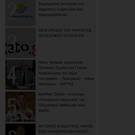
δημοκρατική λειτουργία του
Δημοτικού Συμβουλίου δεν
παραχαράσσεται»
ΟΡΟΙ ΧΡΗΣΗΣ ΤΟΥ ΠΑΡΟΝΤΟΣ
ΠΡΟΣΩΠΙΚΟΥ ΙΣΤΟΛΟΓΙΟΥ
Νίκος Ταγαράς: Δημιουργία
Πράσινου Σημείου και Γωνιών
Ανακύκλωσης στο Δήμο
Λουτρακίου – Περαχώρας – Αγίων
Θεοδώρων - ΧΑΡΤΗΣ
ΜΑΡΙΝΑ ΤΣΑΛΗ - Η όμορφη
ισπανόφωνη διερμηνέας του
Ολυμπιακού καθηλώνει τους
θεατές
ΑΝΤΩΝΗΣ ΚΛΑΔΟΥΧΟΣ: ΑΦΗΣΕ
ΕΝΑ ΠΑΡΑΘΥΡΟ ΑΝΑΠΝΟΗΣ –