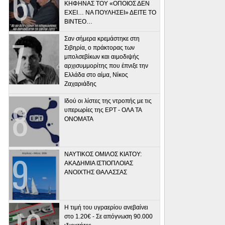
ΚΗΦΗΝΑΣ ΤΟΥ «ΟΠΟΙΟΣ ΔΕΝ
ΕΧΕΙ… ΝΑ ΠΟΥΛΗΣΕΙ» ΔΕΙΤΕ ΤΟ
ΒΙΝΤΕΟ…
Σαν σήμερα κρεμάστηκε στη
Σιβηρία, ο πράκτορας των
μπολσεβίκων και αιμοδιψής
αρχισυμμορίτης που έπνιξε την
Ελλάδα στο αίμα, Νίκος
Ζαχαριάδης
Ιδού οι λίστες της ντροπής με τις
υπερωρίες της ΕΡΤ - ΟΛΑ ΤΑ
ΟΝΟΜΑΤΑ
ΝΑΥΤΙΚΟΣ ΟΜΙΛΟΣ ΚΙΑΤΟΥ:
ΑΚΑΔΗΜΙΑ ΙΣΤΙΟΠΛΟΙΑΣ
ΑΝΟΙΧΤΗΣ ΘΑΛΑΣΣΑΣ
Η τιμή του υγραερίου ανεβαίνει
στο 1.20€ - Σε απόγνωση 90.000