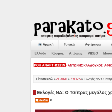
Αρχική
Τοπικά
Αφιέρωμα
Ελλάδα
Κόσμος
Απόψεις
VIDEO
Μουσ
ΚΙΑΤΟ: Η «ΕΠΟΜΕΝΗ ΜΕΡΑ» κα
Είσαστε εδώ: »
ΑΡΧΙΚΗ
»
ΣΥΡΙΖΑ
»
Εκλογές ΝΔ: Ο Τσίπρ
Εκλογές ΝΔ: Ο Τσίπρας μεγάλος χ
0