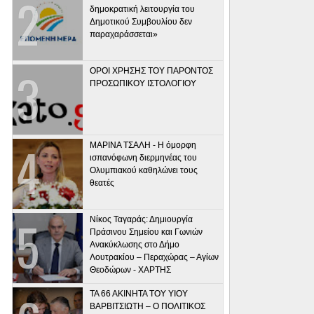
δημοκρατική λειτουργία του
Δημοτικού Συμβουλίου δεν
παραχαράσσεται»
ΟΡΟΙ ΧΡΗΣΗΣ ΤΟΥ ΠΑΡΟΝΤΟΣ
ΠΡΟΣΩΠΙΚΟΥ ΙΣΤΟΛΟΓΙΟΥ
ΜΑΡΙΝΑ ΤΣΑΛΗ - Η όμορφη
ισπανόφωνη διερμηνέας του
Ολυμπιακού καθηλώνει τους
θεατές
Νίκος Ταγαράς: Δημιουργία
Πράσινου Σημείου και Γωνιών
Ανακύκλωσης στο Δήμο
Λουτρακίου – Περαχώρας – Αγίων
Θεοδώρων - ΧΑΡΤΗΣ
ΤΑ 66 ΑΚΙΝΗΤΑ ΤΟΥ ΥΙΟΥ
ΒΑΡΒΙΤΣΙΩΤΗ – Ο ΠΟΛΙΤΙΚΟΣ