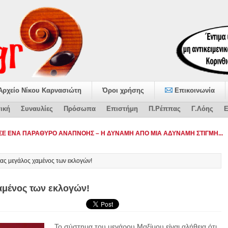
Αρχείο Νίκου Καρνασιώτη
Όροι χρήσης
Επικοινωνία
ική
Συναυλίες
Πρόσωπα
Επιστήμη
Π.Ρέππας
Γ.Λόης
Ε
ταψήφισε το-
ας μεγάλος χαμένος των εκλογών!
αμένος των εκλογών!
Το σύστημα του μεγάρου Μαξίμου είναι αλήθεια ότι