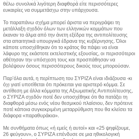
θέλω συνολικά λιγότερη διαφθορά είτε περισσότερες
ευκαιρίες να συμμετάσχω στην υπάρχουσα.
Το παραπάνω σχήμα μπορεί άριστα να περιγράψει τη
μετάλλαξη σχεδόν όλων των ελληνικών κομμάτων που
έκαναν το άλμα από την άνετη εξέδρα της αντιπολίτευσης
στα απαιτητικά υπουργικά έδρανα της κυβέρνησης. Όλοι
κάποτε υποσχέθηκαν ότι το κράτος θα πάψει να είναι
λάφυρο της εκάστοτε εκτελεστικής εξουσίας, οι περισσότεροι
αθέτησαν την υπόσχεση τους και προσπάθησαν να
βολέψουν όσους περισσότερους δικούς τους μπορούσαν.
Παρ’όλα αυτά, η περίπτωση του ΣΥΡΙΖΑ είναι ιδιάζουσα -κι
όχι γιατί υποτίθεται ότι πρόκειται για αριστερό κόμμα. Σε
αντίθεση με άλλα κόμματα της Αξιωματικής Αντιπολίτευσης,
ο ΣΥΡΙΖΑ σχεδόν ποτέ δεν υποσχέθηκε ότι θα πατάξει τη
διαφθορά μέσω ενός νέου θεσμικού πλαίσιου, δεν πρότεινε
ποτέ κάποια συγκεκριμένη μεταρρύθμιση που θα κλείσει τα
διάφορα «παραθυράκια».
Με συνθήματα όπως «ή εμείς ή αυτοί» και «25 ψηφίζουμε,
26 φεύγουν», ο ΣΥΡΙΖΑ επένδυσε σε μια ηθικολογική