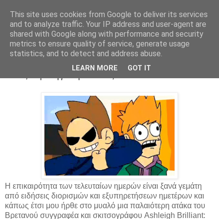
This site uses cookies from Google to deliver its services
Parakato.gr
and to analyze traffic. Your IP address and user-agent are
shared with Google along with performance and security
metrics to ensure quality of service, generate usage
statistics, and to detect and address abuse.
Ο ΣΥΡΙΖΑ απλώς δεσμεύτηκε να διώξει
LEARN MORE
GOT IT
τους προηγούμενους
Η επικαιρότητα των τελευταίων ημερών είναι ξανά γεμάτη
από ειδήσεις διορισμών και εξυπηρετήσεων ημετέρων και
κάπως έτσι μου ήρθε στο μυαλό μια παλαιότερη ατάκα του
Βρετανού συγγραφέα και σκιτσογράφου Ashleigh Brilliant: