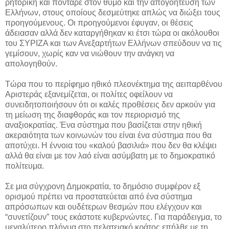
ρητορική και πόνταρε στον θυμό και την απογοήτευση των
Ελλήνων, στους οποίους δεσμεύτηκε απλώς να διώξει τους
προηγούμενους. Οι προηγούμενοι έφυγαν, οι θέσεις
άδειασαν αλλά δεν καταργήθηκαν κι έτσι τώρα οι ακόλουθοι
του ΣΥΡΙΖΑ και των Ανεξαρτήτων Ελλήνων σπεύδουν να τις
γεμίσουν, χωρίς καν να νιώθουν την ανάγκη να
απολογηθούν.
Τώρα που το περίφημο ηθικό πλεονέκτημα της αειπαρθένου
Αριστεράς εξανεμίζεται, οι πολίτες οφείλουν να
συνειδητοποιήσουν ότι οι καλές προθέσεις δεν αρκούν για
τη μείωση της διαφθοράς και τον περιορισμό της
αναξιοκρατίας. Ένα σύστημα που βασίζεται στην ηθική
ακεραιότητα των κοινωνών του είναι ένα σύστημα που θα
αποτύχει. Η έννοια του «καλού βασιλιά» που δεν θα κλέψει
αλλά θα είναι με τον λαό είναι ασύμβατη με το δημοκρατικό
πολίτευμα.
Σε μια σύγχρονη Δημοκρατία, το δημόσιο συμφέρον εξ
ορισμού πρέπει να προστατεύεται από ένα σύστημα
απρόσωπων και ουδέτερων θεσμών που ελέγχουν και
“συνετίζουν” τους εκάστοτε κυβερνώντες. Για παράδειγμα, το
μεγαλύτερο πλήγμα στο πελατειακό κράτος επήλθε με τη