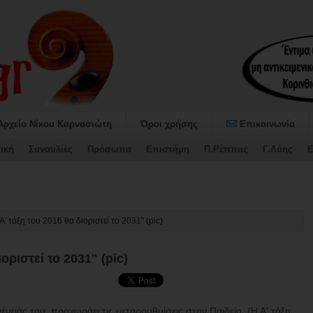
Αρχείο Νίκου Καρνασιώτη
Όροι χρήσης
Επικοινωνία
ική
Συναυλίες
Πρόσωπα
Επιστήμη
Π.Ρέππας
Γ.Λόης
Ε
ταψήφισε τον Προϋπολογισμό και_
Α' τάξη του 2016 θα διοριστεί το 2031" (pic)
οριστεί το 2031" (pic)
ένειάς του, προχωράει τις μεταρρυθμίσεις στην Παιδεία. (Η Α' τάξη