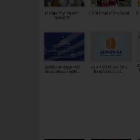
Η εξομολόγηση ενός
Εφτά Ρομά σ’ ένα δωμά
Ο 
“φασίστα”
Δ
Διακήρυξη πολιτικού
«ΔΗΜΙΟΥΡΓΙΑ»: Στην
συνασπισμού ΕΘΝ...
Ελλάδα είσαι ό,τ...