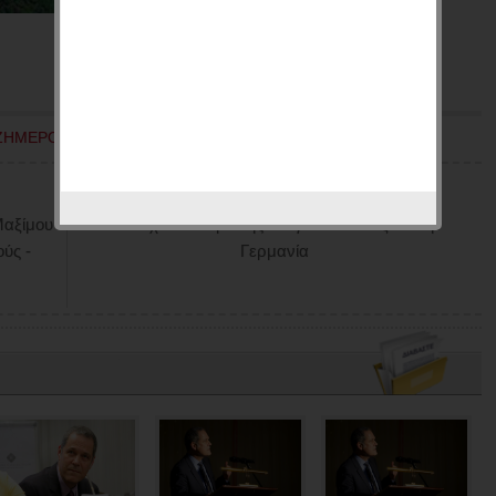
ΖΗΜΕΡΟΣ Θ.
Επόμενο
Μαξίμου
Τα ανοιχτά σύνορα της Σένγκεν πλουτίζουν την
ύς -
Γερμανία