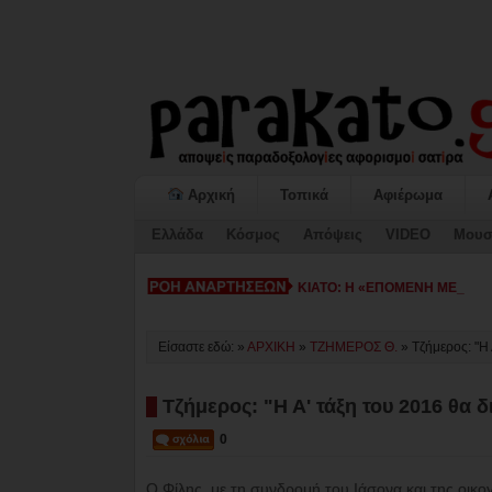
Αρχική
Τοπικά
Αφιέρωμα
Ελλάδα
Κόσμος
Απόψεις
VIDEO
Μουσ
ΚΙΑΤΟ: Η «ΕΠΟΜΕΝΗ ΜΕΡΑ» κα
Είσαστε εδώ: »
ΑΡΧΙΚΗ
»
ΤΖΗΜΕΡΟΣ Θ.
»
Τζήμερος: "Η 
Τζήμερος: "Η Α' τάξη του 2016 θα δι
0
O Φίλης, με τη συνδρομή του Ιάσονα και της οικογ