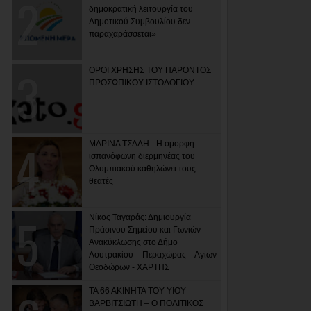
δημοκρατική λειτουργία του
Δημοτικού Συμβουλίου δεν
παραχαράσσεται»
ΟΡΟΙ ΧΡΗΣΗΣ ΤΟΥ ΠΑΡΟΝΤΟΣ
ΠΡΟΣΩΠΙΚΟΥ ΙΣΤΟΛΟΓΙΟΥ
ΜΑΡΙΝΑ ΤΣΑΛΗ - Η όμορφη
ισπανόφωνη διερμηνέας του
Ολυμπιακού καθηλώνει τους
θεατές
Νίκος Ταγαράς: Δημιουργία
Πράσινου Σημείου και Γωνιών
Ανακύκλωσης στο Δήμο
Λουτρακίου – Περαχώρας – Αγίων
Θεοδώρων - ΧΑΡΤΗΣ
ΤΑ 66 ΑΚΙΝΗΤΑ ΤΟΥ ΥΙΟΥ
ΒΑΡΒΙΤΣΙΩΤΗ – Ο ΠΟΛΙΤΙΚΟΣ