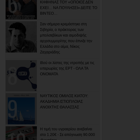
ΚΗΦΗΝΑΣ ΤΟΥ «ΟΠΟΙΟΣ ΔΕΝ
ΕΧΕΙ… ΝΑ ΠΟΥΛΗΣΕΙ» ΔΕΙΤΕ ΤΟ
ΒΙΝΤΕΟ…
Σαν σήμερα κρεμάστηκε στη
Σιβηρία, ο πράκτορας των
μπολσεβίκων και αιμοδιψής
αρχισυμμορίτης που έπνιξε την
Ελλάδα στο αίμα, Νίκος
Ζαχαριάδης
Ιδού οι λίστες της ντροπής με τις
υπερωρίες της ΕΡΤ - ΟΛΑ ΤΑ
ΟΝΟΜΑΤΑ
ΝΑΥΤΙΚΟΣ ΟΜΙΛΟΣ ΚΙΑΤΟΥ:
ΑΚΑΔΗΜΙΑ ΙΣΤΙΟΠΛΟΙΑΣ
ΑΝΟΙΧΤΗΣ ΘΑΛΑΣΣΑΣ
Η τιμή του υγραερίου ανεβαίνει
στο 1.20€ - Σε απόγνωση 90.000