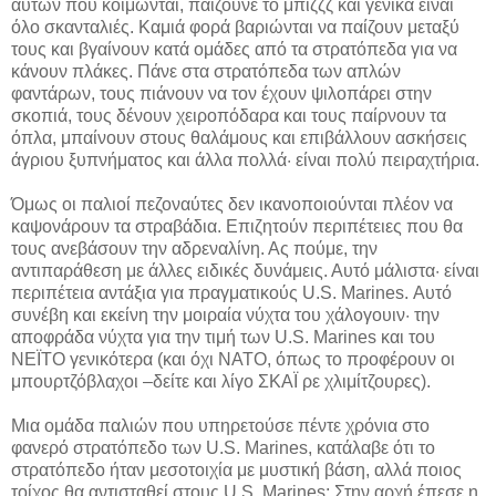
αυτών που κοιμώνται, παίζουνε το μπιζζζ και γενικά είναι
όλο σκανταλιές. Καμιά φορά βαριώνται να παίζουν μεταξύ
τους και βγαίνουν κατά ομάδες από τα στρατόπεδα για να
κάνουν πλάκες. Πάνε στα στρατόπεδα των απλών
φαντάρων, τους πιάνουν να τον έχουν ψιλοπάρει στην
σκοπιά, τους δένουν χειροπόδαρα και τους παίρνουν τα
όπλα, μπαίνουν στους θαλάμους και επιβάλλουν ασκήσεις
άγριου ξυπνήματος και άλλα πολλά· είναι πολύ πειραχτήρια.
Όμως οι παλιοί πεζοναύτες δεν ικανοποιούνται πλέον να
καψονάρουν τα στραβάδια. Επιζητούν περιπέτειες που θα
τους ανεβάσουν την αδρεναλίνη. Ας πούμε, την
αντιπαράθεση με άλλες ειδικές δυνάμεις. Αυτό μάλιστα· είναι
περιπέτεια αντάξια για πραγματικούς U.S. Marines. Αυτό
συνέβη και εκείνη την μοιραία νύχτα του χάλογουιν· την
αποφράδα νύχτα για την τιμή των U.S. Marines και του
ΝΕΪΤΟ γενικότερα (και όχι ΝΑΤΟ, όπως το προφέρουν οι
μπουρτζόβλαχοι –δείτε και λίγο ΣΚΑΪ ρε χλιμίτζουρες).
Μια ομάδα παλιών που υπηρετούσε πέντε χρόνια στο
φανερό στρατόπεδο των U.S. Marines, κατάλαβε ότι το
στρατόπεδο ήταν μεσοτοιχία με μυστική βάση, αλλά ποιος
τοίχος θα αντισταθεί στους U.S. Marines; Στην αρχή έπεσε η