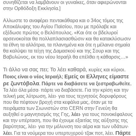
συνηθίζεται να λαμβάνουν οι γυναίκες, όταν αφιερώνονται
στην Ορθόδοξη Εκκλησία.]
Αλλωστε το αναφέρει πεντακάθαρα και ο 34ος τόμος της
Αποκάλυψης του Αγίου Παϊσίου, που με πρόλαβε και
εξέδωσε πρώτος ο Βελόπουλος. «Και ότε οι βδελυροί
αρσενοκοίται θα πολλαπλασιασθώσιν και θα κατακλύσωσιν
τα έθνη τα αλλότρια, τα πλανημένα και ότε η μέλαινα σημαία
θα καλύψει τα τείχη της Δαμασκού και της Σουρ και της
Βαβυλώνος, εκ του νέου Ισραήλ θα επέλθει η κάθαρσις…»
Τι άλλο να σας πει; Το λέει καθαρά,
.
κυρίες και κύριοι
Εμείς οι Ελληνες είμαστε
Ποιος είναι ο νέος Ισραήλ;
ρε ζωντόβολα
.
Πάρτε να διαβάσετε να ξεστραβωθείτε.
Τα λέει όλα μέσα· πάρτε να διαβάσετε. Για την κρίση και την
τελική μας λύτρωση, λέει· για τους τεχνητούς δορυφόρους
που θα πέφτουν βροχή στα κεφάλια μας, όταν με τα
πειράματα των Σιωνιστών στο CERN στην Γενεύη θα
αυξηθεί ο μαγνητισμός της Γης,
λέει
· για τους πονοκέφαλους
και την υπέρταση, που θα έχουμε εξαιτίας της αύξησης της
βαρύτητας, λέει· για την μόλυνση του αέρα και των υδάτων·
Πάρτε
λέει
. Για τα νούμερα του υπερτυχερού τζακ ποτ, λέει.