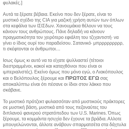
φυλακές.]
Αυτά τα ξέρατε βέβαια. Εκείνο που δεν ξέρατε, είναι το
μυστικό σχέδιο της CIA για μαζική χρήση αυτών των όπλων
στα κεφάλια των ΙΣΙΣδων. Χανουμάκια θέλουν να τους
κάνουν τους ανθρώπους. Πάνε δηλαδή να κάνουν
πραγματικότητα τον χειρότερο εφιάλτη του τζιχαντιστή· να
γίνει ο ίδιος ουρί του παραδείσου. Σατανικό· μπρρρρρρρρρ,
τι σκέφτονται οι άνθρωποι…
Ισως όμως κι αυτό να το είχατε ψυλλιαστεί (τέτοιοι
διεστραμμένοι, κακοί και καταχθόνιοι που είναι οι
ιμπεριαλιστές). Εκείνο όμως που μόνο εγώ, ο Λιακόπουλος
ΠΡΩΤΟΣ ΕΓΩ
και ο Βελόπουλος ξέρουμε και
σας
αποκαλύπτω είναι ότι πέσανε οι ίδιοι στον λάκκο που
σκάβανε.
Το μυστικό πρότζεκτ φυλασσόταν από μυστικούς πράκτορες
σε μυστική βάση, μυστικά από τους πεζοναύτες του
διπλανού φανερού στρατόπεδου των U.S. Marines. Όπως
ξέρουμε, τα κομμάντα ησυχία δεν έχουνε τα βράδια. Αλλοτε
μπουγελώνονται, άλλοτε ανάβουν σπαρματσέτα στα δάχτυλα