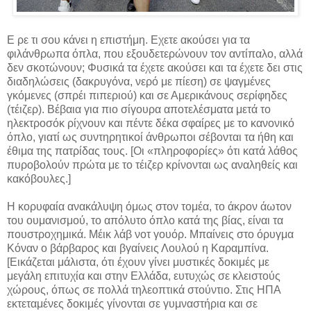
Ε ρε τι σου κάνει η επιστήμη. Εχετε ακούσει για τα
φιλάνθρωπα όπλα, που εξουδετερώνουν τον αντίπαλο, αλλά
δεν σκοτώνουν; Φυσικά τα έχετε ακούσει και τα έχετε δει στις
διαδηλώσεις (δακρυγόνα, νερό με πίεση) σε ψαγμένες
γκόμενες (σπρέι πιπεριού) και σε Αμερικάνους σερίφηδες
(τέιζερ). Βέβαια για πιο σίγουρα αποτελέσματα μετά το
ηλεκτροσόκ ρίχνουν και πέντε δέκα σφαίρες με το κανονικό
όπλο, γιατί ως συντηρητικοί άνθρωποι σέβονται τα ήθη και
έθιμα της πατρίδας τους. [Οι «πληροφορίες» ότι κατά λάθος
πυροβολούν πρώτα με το τέιζερ κρίνονται ως αναληθείς και
κακόβουλες.]
Η κορυφαία ανακάλυψη όμως στον τομέα, το άκρον άωτον
του ουμανισμού, το απόλυτο όπλο κατά της βίας, είναι τα
πουστροχημικά. Μέικ λάβ νοτ γουόρ. Μπαίνεις στο όρυγμα
Κόναν ο βάρβαρος και βγαίνεις Λουλού η Καραμπίνα.
[Εικάζεται μάλιστα, ότι έχουν γίνει μυστικές δοκιμές με
μεγάλη επιτυχία και στην Ελλάδα, ευτυχώς σε κλειστούς
χώρους, όπως σε πολλά τηλεοπτικά στούντιο. Στις ΗΠΑ
εκτεταμένες δοκιμές γίνονται σε γυμναστήρια και σε