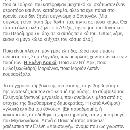
που οι Τούρκοι του κατέρριψαν μαχητικό και σκότωσαν έναν
αεροπόρο και έναν καταδρομέα, αλλά τα έχει πάρει στο
κρανίο, που δεν ζητάει συγγνώμη ο Ερντογάν. [Μία
συγνώμη είναι αυτή βρε Ταγίπ· πες την κι ας πέσει χάμω. Όχι
τίποτα άλλο, αλλά ζήλεψε ο Αλέξης την οίηση του Ταγίπ και
του Βλαδίμηρου κι άρχισε κι αυτός τα δικά του. Όπως λέμε,
έκανε κι μύγα κώλο κι έχεσε τον κόσμο όλο.]
Ποια είναι πλέον η μόνη μας ελπίδα, τώρα που είμαστε
ανάμεσα στις Συμπληγάδες των μουρλοτζιχαντιστών και των
τοιούτων;
Η Ελένη Λουκά
. Ποια Ζαν Ντ` Αρκ, ποια
(ψιλοξεκωλιάρα) Μαριάννα, ποια Μαριόν Λεπέν·
κουραφέξαλα.
Το σύγχρονο σύμβολο της αντίστασης στην βαρβαρότητα
της ανατολής και τον εκφυλισμό της δύσης. Το σύμβολο του
Ελληνοβυζαντινού μεγαλείου, που αναβιώνει μέσα από τις
στάχτες της διεφθαρμένης δημοκρατίας. Η (κατά Ανθιμον)
«γλυκιά ελπίδα του έθνους». [Εκ παραδρομής, ή
κακοπιστίας αποδόθηκε ο χαρακτηρισμός στην χρυσή αυγή
του Μιχαλολιάκου. Απλά ο Πανιερότατος αποκαλεί
χαϊδευτικά την Ελένη «Χρυσαυγή», όνομα που ως γνωστόν