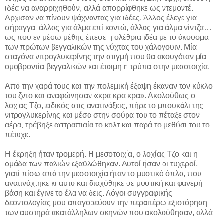
ιδέα να αναρριχηθούν, αλλά απορρίφθηκε ως ντεμοντέ.
Αρχισαν να πίνουν ψάχνοντας για ιδέες. Άλλος έλεγε για
σήραγγα, άλλος για άλμα επί κοντώ, άλλος για άλμα νίντζα…
ως που εν μέσω μέθης έπεσε η ολέθρια ιδέα με το άκουσμα
των πρώτων βεγγαλικών της νύχτας του χάλογουιν. Μία
σταγόνα νιτρογλυκερίνης την στιγμή που θα ακουγόταν μία
ομοβροντία βεγγαλικών και έτοιμη η τρύπα στην μεσοτοιχία.
Aπό την χαρά τους και την πολεμική έξαψη έκαναν τον κύκλο
του ζντο και αναφώνησαν «κρα κρα κρα». Ακολούθως ο
λοχίας Τζο, ειδικός στις ανατινάξεις, πήρε το μπουκάλι της
νιτρογλυκερίνης και μέσα στην σούρα του το πέταξε στον
αέρα, τράβηξε αστραπιαία το κολτ και παρά το μεθύσι του το
πέτυχε.
Η έκρηξη ήταν τρομερή. Η μεσοτοιχία, ο λοχίας Τζο και η
ομάδα των παλιών εξαϋλώθηκαν. Αυτοί ήσαν οι τυχεροί,
γιατί πίσω από την μεσοτοιχία ήταν το μυστικό όπλο, που
ανατινάχτηκε κι αυτό και διαχύθηκε σε μυστική και φανερή
βάση και έγινε το έλα να δεις. Λόγοι συγγραφικής
δεοντολογίας μου απαγορεύουν την περαιτέρω εξιστόρηση
των αυστηρά ακατάλληλων σκηνών που ακολούθησαν, αλλά