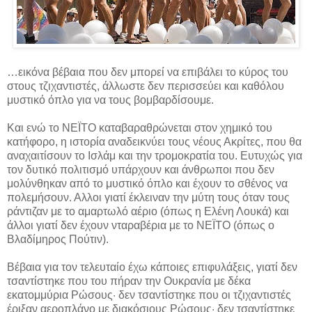
…εικόνα βέβαια που δεν μπορεί να επιβάλει το κύρος του
στους τζιχαντιστές, άλλωστε δεν περισσεύει και καθόλου
μυστικό όπλο για να τους βομβαρδίσουμε.
Και ενώ το ΝΕΪΤΟ καταβαραθρώνεται στον χημικό του
κατήφορο, η ιστορία αναδεικνύει τους νέους Ακρίτες, που θα
αναχαιτίσουν το Ισλάμ και την τρομοκρατία του. Ευτυχώς για
τον δυτικό πολιτισμό υπάρχουν και άνθρωποι που δεν
μολύνθηκαν από το μυστικό όπλο και έχουν το σθένος να
πολεμήσουν. Αλλοι γιατί έκλειναν την μύτη τους όταν τους
ράντιζαν με το αμαρτωλό αέριο (όπως η Ελένη Λουκά) και
άλλοι γιατί δεν έχουν νταραβέρια με το ΝΕΪΤΟ (όπως ο
Βλαδίμηρος Πούτιν).
Βέβαια για τον τελευταίο έχω κάποιες επιφυλάξεις, γιατί δεν
τσαντίστηκε που του πήραν την Ουκρανία με δέκα
εκατομμύρια Ρώσους· δεν τσαντίστηκε που οι τζιχαντιστές
έριξαν αεροπλάνο με διακόσιους Ρώσους· δεν τσαντίστηκε