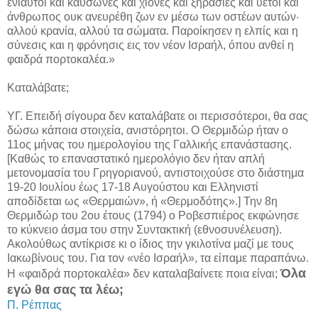
ενιαυτοί και καύσωνες και χιόνες και ξηρασίες και υετοί και
άνθρωπος ουκ ανευρέθη ζων εν μέσω των οστέων αυτών·
αλλού κρανία, αλλού τα σώματα. Παροίκησεν η ελπίς και η
σύνεσις και η φρόνησις εις τον νέον Ισραήλ, όπου ανθεί η
φαιδρά πορτοκαλέα.»
Καταλάβατε;
ΥΓ. Επειδή σίγουρα δεν καταλάβατε οι περισσότεροι, θα σας
δώσω κάποια στοιχεία, ανιστόρητοι. Ο Θερμιδώρ ήταν ο
11ος μήνας του ημερολογίου της Γαλλικής επανάστασης.
[Καθώς το επαναστατικό ημερολόγιο δεν ήταν απλή
μετονομασία του Γρηγοριανού, αντιστοιχούσε στο διάστημα
19-20 Ιουλίου έως 17-18 Αυγούστου και Ελληνιστί
αποδίδεται ως «Θερμαιών», ή «Θερμοδότης».] Την 8η
Θερμιδώρ του 2ου έτους (1794) ο Ροβεσπιέρος εκφώνησε
το κύκνειο άσμα του στην Συντακτική (εθνοσυνέλευση).
Ακολούθως αντίκρισε κι ο ίδιος την γκιλοτίνα μαζί με τους
Ιακωβίνους του. Για τον «νέο Ισραήλ», τα είπαμε παραπάνω.
Όλα
Η «φαιδρά πορτοκαλέα» δεν καταλαβαίνετε ποια είναι;
εγώ θα σας τα λέω;
Π. Ρέππας