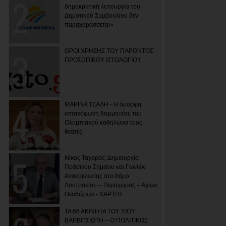
δημοκρατική λειτουργία του
Δημοτικού Συμβουλίου δεν
παραχαράσσεται»
ΟΡΟΙ ΧΡΗΣΗΣ ΤΟΥ ΠΑΡΟΝΤΟΣ
ΠΡΟΣΩΠΙΚΟΥ ΙΣΤΟΛΟΓΙΟΥ
ΜΑΡΙΝΑ ΤΣΑΛΗ - Η όμορφη
ισπανόφωνη διερμηνέας του
Ολυμπιακού καθηλώνει τους
θεατές
Νίκος Ταγαράς: Δημιουργία
Πράσινου Σημείου και Γωνιών
Ανακύκλωσης στο Δήμο
Λουτρακίου – Περαχώρας – Αγίων
Θεοδώρων - ΧΑΡΤΗΣ
ΤΑ 66 ΑΚΙΝΗΤΑ ΤΟΥ ΥΙΟΥ
ΒΑΡΒΙΤΣΙΩΤΗ – Ο ΠΟΛΙΤΙΚΟΣ