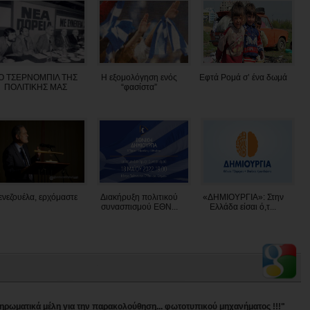
Ο ΤΣΕΡΝΟΜΠΙΛ ΤΗΣ
Η εξομολόγηση ενός
Εφτά Ρομά σ’ ένα δωμά
ΠΟΛΙΤΙΚΗΣ ΜΑΣ
“φασίστα”
ενεζουέλα, ερχόμαστε
Διακήρυξη πολιτικού
«ΔΗΜΙΟΥΡΓΙΑ»: Στην
συνασπισμού ΕΘΝ...
Ελλάδα είσαι ό,τ...
πληρωματικά μέλη για την παρακολούθηση... φωτοτυπικού μηχανήματος !!!"