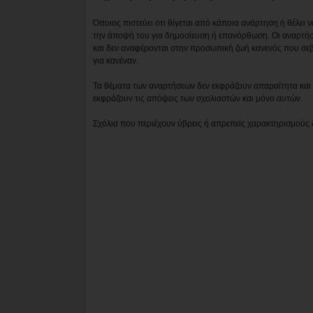
Όποιος πιστεύει ότι θίγεται από κάποια ανάρτηση ή θέλει 
την άποψή του για δημοσίευση ή επανόρθωση. Οι αναρτήσ
και δεν αναφέρονται στην προσωπική ζωή κανενός που σε
για κανέναν.
Τα θέματα των αναρτήσεων δεν εκφράζουν απαραίτητα και τ
εκφράζουν τις απόψεις των σχολιαστών και μόνο αυτών.
Σχόλια που περιέχουν ύβρεις ή απρεπείς χαρακτηρισμούς 