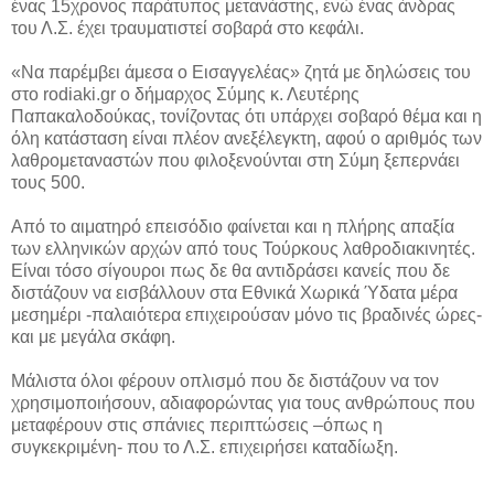
ένας 15χρονος παράτυπος μετανάστης, ενώ ένας άνδρας
του Λ.Σ. έχει τραυματιστεί σοβαρά στο κεφάλι.
«Να παρέμβει άμεσα ο Εισαγγελέας» ζητά με δηλώσεις του
στο rodiaki.gr ο δήμαρχος Σύμης κ. Λευτέρης
Παπακαλοδούκας, τονίζοντας ότι υπάρχει σοβαρό θέμα και η
όλη κατάσταση είναι πλέον ανεξέλεγκτη, αφού ο αριθμός των
λαθρομεταναστών που φιλοξενούνται στη Σύμη ξεπερνάει
τους 500.
Από το αιματηρό επεισόδιο φαίνεται και η πλήρης απαξία
των ελληνικών αρχών από τους Τούρκους λαθροδιακινητές.
Είναι τόσο σίγουροι πως δε θα αντιδράσει κανείς που δε
διστάζουν να εισβάλλουν στα Εθνικά Χωρικά Ύδατα μέρα
μεσημέρι -παλαιότερα επιχειρούσαν μόνο τις βραδινές ώρες-
και με μεγάλα σκάφη.
Μάλιστα όλοι φέρουν οπλισμό που δε διστάζουν να τον
χρησιμοποιήσουν, αδιαφορώντας για τους ανθρώπους που
μεταφέρουν στις σπάνιες περιπτώσεις –όπως η
συγκεκριμένη- που το Λ.Σ. επιχειρήσει καταδίωξη.