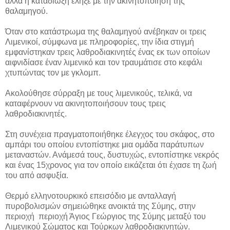
αλλά η καταδίωξη έληξε με την ακινητοποίηση της
θαλαμηγού.
Όταν στο κατάστρωμα της θαλαμηγού ανέβηκαν οι τρεις
Λιμενικοί, σύμφωνα με πληροφορίες, την ίδια στιγμή
εμφανίστηκαν τρεις λαθροδιακινητές ένας εκ των οποίων
αιφνιδίασε έναν λιμενικό και τον τραυμάτισε στο κεφάλι
χτυπώντας τον με γκλομπ.
Ακολούθησε σύρραξη με τους λιμενικούς, τελικά, να
καταφέρνουν να ακινητοποιήσουν τους τρεις
λαθροδιακινητές.
Στη συνέχεια πραγματοποιήθηκε έλεγχος του σκάφος, στο
αμπάρι του οποίου εντοπίστηκε μια ομάδα παράτυπων
μεταναστών. Ανάμεσά τους, δυστυχώς, εντοπίστηκε νεκρός
και ένας 15χρονος για τον οποίο εικάζεται ότι έχασε τη ζωή
του από ασφυξία.
Θερμό ελληνοτουρκικό επεισόδιο με ανταλλαγή
πυροβολισμών σημειώθηκε ανοικτά της Σύμης, στην
περιοχή περιοχή Άγιος Γεώργιος της Σύμης μεταξύ του
Λιμενικού Σώματος και Τούρκων λαθροδιακινητών.