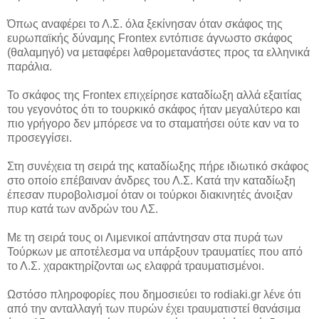
Όπως αναφέρει το Λ.Σ. όλα ξεκίνησαν όταν σκάφος της
ευρωπαϊκής δύναμης Frontex εντόπισε άγνωστο σκάφος
(θαλαμηγό) να μεταφέρει λαθρομετανάστες προς τα ελληνικά
παράλια.
Το σκάφος της Frontex επιχείρησε καταδίωξη αλλά εξαιτίας
του γεγονότος ότι το τουρκικό σκάφος ήταν μεγαλύτερο και
πιο γρήγορο δεν μπόρεσε να το σταματήσει ούτε καν να το
προσεγγίσει.
Στη συνέχεια τη σειρά της καταδίωξης πήρε ιδιωτικό σκάφος
στο οποίο επέβαιναν άνδρες του Λ.Σ. Κατά την καταδίωξη
έπεσαν πυροβολισμοί όταν οι τούρκοι διακινητές άνοιξαν
πυρ κατά των ανδρών του ΛΣ.
Με τη σειρά τους οι Λιμενικοί απάντησαν στα πυρά των
Τούρκων με αποτέλεσμα να υπάρξουν τραυματίες που από
το Λ.Σ. χαρακτηρίζονται ως ελαφρά τραυματισμένοι.
Ωστόσο πληροφορίες που δημοσιεύει το rodiaki.gr λένε ότι
από την ανταλλαγή των πυρών έχει τραυματιστεί θανάσιμα