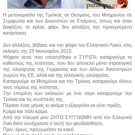
Η μετονομασία της Τρόικας σε Θεσμούς, του Μνημονίου σε
Συμφωνία και των Δανειστών σε Εταίρους, όπως και όταν
βαφτίζεις το κρέας ψάρι, δεν αλλάζεις την προηγούμενη
κατάσταση.
Δεν αλλάζεις, βέβαια, και την ψήφο του Ελληνικού Λαού, στις
εκλογές της 25 Ιανουαρίου 2015.
Ψήφισε αυτό που υποσχέθηκε ο ΣΥΡΙΖΑ: καταργούμε το
καθεστώς της λιτότητας, που δεν αποτελεί μόνο στρατηγική
της ολιγαρχίας της Γερμανίας και των άλλων δανειστριών
χωρών της ΕΕ, αλλά και της ελληνικής ολιγαρχίας.
Καταργούμε τα Μνημόνια και την Τρόικα, καταργούμε όλους
τους νόμους της λιτότητας.
Την επομένη των εκλογών με ένα νόμο καταργούμε την
Τρόικα και τις συνέπειές της.
Πέρασε ένας μήνας κι ακόμα η εξαγγελία να γίνει πράξη.
Κρίμα και πάλι κρίμα.
Από την πλευρά μου ΖΗΤΩ ΣΥΓΓΝΩΜΗ από τον Ελληνικό
Λαό διότι συνήργησα σ΄αυτή την ψευδαίσθηση.
Πριν, όμως, προχωρήσει το κακό.