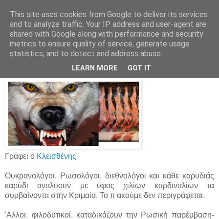
This site uses cookies from Google to deliver its services
Parakato.gr
and to analyze traffic. Your IP address and user-agent are
shared with Google along with performance and security
metrics to ensure quality of service, generate usage
statistics, and to detect and address abuse.
Στον λύκο ή στο τσιγκέλι;
LEARN MORE
GOT IT
Γράφει ο
Κλεισθένης
Ουκρανολόγοι, Ρωσολόγοι, διεθνολόγοι και κάθε καρυδιάς
καρύδι αναλύουν με ύφος χιλίων καρδιναλίων τα
συμβαίνοντα στην Κριμαία. Το τι ακούμε δεν περιγράφεται.
'Αλλοι, φιλοδυτικοί, καταδικάζουν την Ρωσική παρέμβαση-