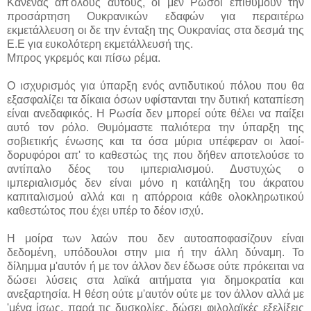
Κανένας απ'όλους αυτούς, οι μεν Ρώσοι επιθυμούν την
προσάρτηση Ουκρανικών εδαφών για περαιτέρω
εκμετάλλευση οι δε την ένταξη της Ουκρανίας στα δεσμά της
Ε.Ε για ευκολότερη εκμετάλλευσή της.
Μπρος γκρεμός και πίσω ρέμα.
Ο ισχυρισμός για ύπαρξη ενός αντιδυτικού πόλου που θα
εξασφαλίζει τα δίκαια όσων υφίστανται την δυτική καταπίεση
είναι ανεδαφικός. Η Ρωσία δεν μπορεί ούτε θέλει να παίξει
αυτό τον ρόλο. Θυμόμαστε παλιότερα την ύπαρξη της
σοβιετικής ένωσης και τα όσα μύρια υπέφεραν οι λαοί-
δορυφόροι απ' το καθεστώς της που δήθεν αποτελούσε το
αντίπαλο δέος του ιμπεριαλισμού. Δυστυχώς ο
ιμπεριαλισμός δεν είναι μόνο η κατάληξη του άκρατου
καπιταλισμού αλλά και η απόρροια κάθε ολοκληρωτικού
καθεστώτος που έχει υπέρ το δέον ισχύ.
Η μοίρα των λαών που δεν αυτοαποφασίζουν είναι
δεδομένη, υπόδουλοι στην μια ή την άλλη δύναμη. Το
δίλημμα μ'αυτόν ή με τον άλλον δεν έδωσε ούτε πρόκειται να
δώσει λύσεις στα λαϊκά αιτήματα για δημοκρατία και
ανεξαρτησία. Η θέση ούτε μ'αυτόν ούτε με τον άλλον αλλά με
'μένα ίσως, παρά τις δυσκολίες, δώσει φιλολαϊκές εξελίξεις