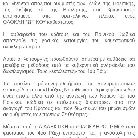
και γίνονται απόλυτοι ρυθμιστές των Ιδεών, της Πολιτικής,
της Σκέψης και της Βούλησης, τότε βρισκόμαστε
εντοιχισμένοι στις ορειχάλκινες πλάκες ενός
ΟΛΟΚΛΗΡΩΤΙΚΟΥ καθεστώτος.
Η αυθαιρεσία του κράτους και του Ποινικού Κώδικα
αποτελούν τις βασικές λειτουργίες του καθεστωτικού
ολοκληρωτισμού.
Αυτές οι λειτουργίες προωθούνται σήμερα με αυθάδεις και
μακάβριες μεθόδους από τα κυβερνητικά ανδρείκελα του
δωσιλογισμού: Τους «εκτελεστές» του 4ου Ράιχ.
Τα ποικίλα τρόμο-νομοθετήματα, τα «αντιρατσιστικά»
νομοσχέδια και οι «Πράξεις Νομοθετικού Περιεχομένου» δεν
είναι τίποτε άλλο από την αναγωγή των Νόμων και του
Ποινικού κώδικα σε απόλυτους δικτάτορες, από την
αναγωγή του Κράτους και των διωκτικών του μηχανισμών
σε ρυθμιστές των πάντων: Σε θεότητες…
Μέσα σ’ αυτή τη ΔΙΑΛΕΚΤΙΚΗ του ΟΛΟΚΛΗΡΩΤΙΣΜΟΥ (του
φασισμού του 4ου Ράιχ) εντάσσεται και η αναστολή της