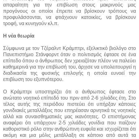
απαραίτητη για την επιβίωση στους μακρινούς μας
προγόνους οι οποίοι έπρεπε να βρίσκουν τρόπους να
προφυλάσσονται, να φτιάχνουν κατοικίες, να βρίσκουν
τροφή, να κυνηγούν κλ.π.
Η νέα θεωρία
Σύμφωνα με τον Τζέραλντ Κράμπτρι, εξελικτικό βιολόγο στο
Πανεπιστήμιο Στάνφορντ όταν ο πολιτισμός έφτασε σε ένα
επίπεδο όπου ο άνθρωπος δεν χρειαζόταν πλέον να παλεύει
καθημερινά για την επιβίωσή του, άρχισε να υπολειτουργεί η
διαδικασία της φυσικής επιλογής η οποία ευνοεί την
επιβίωση του εξυπνότερου.
Ο Κράμπτρι υποστηρίζει ότι ο άνθρωπος έφτασε στο
ανώτατο νοητικό επίπεδό του πριν από 2-6 χιλιάδες έτη. Στο
τέλος αυτής της περιόδου πιστεύει ότι υπήρξαν κάποιες
γονιδιακές μεταλλάξεις που επηρέασαν αρνητικά τις νοητικές
αλλά και συναισθηματικές μας ικανότητες. Ο επιστήμονας
αναφέρει ότι υπάρχουν 2-5 χιλιάδες γονίδια που παίζουν
καθοριστικό ρόλο στην ανθρώπινη ευφυΐα και ισχυρίζεται ότι
ακόμη και μια μόλις μετάλλαξη σε κάποιο από αυτά τα