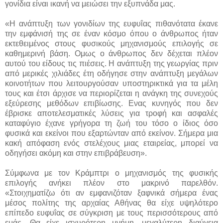
γονίδια είναι ικανή να μειώσει την εξυπνάδα μας.
«Η ανάπτυξη των γονιδίων της ευφυΐας πιθανότατα έκανε
την εμφάνισή της σε έναν κόσμο όπου ο άνθρωπος ήταν
εκτεθειμένος στους φυσικούς μηχανισμούς επιλογής σε
καθημερινή βάση. Ομως ο άνθρωπος δεν δέχεται πλέον
αυτού του είδους τις πιέσεις. Η ανάπτυξη της γεωργίας πριν
από μερικές χιλιάδες έτη οδήγησε στην ανάπτυξη μεγάλων
κοινοτήτων που λειτουργούσαν υποστηρικτικά για τα μέλη
τους και έτσι άρχισε να περιορίζεται η ανάγκη της συνεχούς
εξεύρεσης μεθόδων επιβίωσης. Ενας κυνηγός που δεν
έβρισκε αποτελεσματικές λύσεις για τροφή και ασφαλές
καταφύγιο έχανε γρήγορα τη ζωή του τόσο ο ίδιος όσο
φυσικά και εκείνοι που εξαρτώνταν από εκείνον. Σήμερα μια
κακή απόφαση ενός στελέχους μιας εταιρείας, μπορεί να
οδηγήσει ακόμη και στην επιβράβευση».
Σύμφωνα με τον Κράμπτρι ο μηχανισμός της φυσικής
επιλογής ανήκει πλέον στο μακρινό παρελθόν.
«Στοιχηματίζω ότι αν εμφανιζόταν ξαφνικά σήμερα ένας
μέσος πολίτης της αρχαίας Αθήνας θα είχε υψηλότερο
επίπεδο ευφυΐας σε σύγκριση με τους περισσότερους από
εμάς. Θα είχε ισχυρότερη μνήμη, μεγαλύτερη διαύγεια