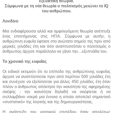
εξελικτική θεωρία.
Σύμφωνα με τη νέα θεωρία ο πολιτισμός μειώνει το IQ
του ανθρώπου.
Λονδίνο
Μια ενδιαφέρουσα αλλά και αμφιλεγόμενη θεωρία ανέπτυξε
ένας επιστήμονας στις ΗΠΑ. Σύμφωνα με αυτήν, η
ανθρώπινη ευφυΐα έφτασε στο ανώτατο σημείο της πριν από
μερικές χιλιάδες έτη και όσο αναπτυσσόταν ο πολιτισμός ο
άνθρωπος άρχισε παράλληλα να χάνει την…εξυπνάδα του.
Το χρονικό της ευφυΐας
Οι ειδικοί εκτιμούν ότι το επίπεδο της ανθρώπινης ευφυΐας
άρχισε να αναπτύσσεται πριν από περίπου 500 χιλιάδες έτη
και συνέχισε να εξελίσσεται για άλλες 450 χιλιάδες έτη όταν
πλέον ο άνθρωπος απέκτησε την ικανότητα της αφηρημένης
σκέψης - την ικανότητα δηλαδή να σκέφτεται ή να
συλλαμβάνει νοερά μια έννοια η οποία αποτελεί σημαντικό
«συστατικό» της λογικής και της δημιουργικότητας.
Η ανάπτυξη του νοητικού επιπέδου ήταν απολύτως