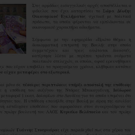
Στις αρμόδιες εισαγγελικές αρχές αποστέλλεται ο
Σώμα Δίωξης
φάκελος που έχει καταρτίσει το
Οικονομικού Εγκλήματος
σχετικά με πολιτικά
πρόσωπα, τα οποία φέρονται να εμπλέκονται σε
οικονομικού χαρακτήρα αδικήματα.
Σύμφωνα με την εφημερίδα «Πρώτο Θέμα» η
διακομματική επιτροπή της Βουλής στην οποία
συμμετέχουν και τρεις ανώτατοι δικαστές,
κατίρτησε λίστα με περίπου τριάντα ονόματα
πολιτικών στελεχών, οι οποίοι, αφού ερευνήθηκαν
ες» που είχαν υποβάλει τα προηγούμενα χρόνια, κλήθηκαν κατόπιν
υ είχαν μεταφέρει στο εξωτερικό.
τέσσερις περιπτώσεις υπήρξε αποστολή της υπόθεσης
και μόνο σε
Ισίδωρου
ε η υπόθεση του συζύγου της Ντόρας Μπακογιάννη,
 μεταφορά 1 εκατ. δολαρίων στο Λονδίνο για τα οποία επιμένει ότι
ιότητας του. Η υπόθεση επανήλθε στην Βουλή με άρση της ασυλίας
σύνη εστάλησαν υποθέσεις που αφορούσαν στον συνεργαζόμενο το
Κυριάκο Βελόπουλο
ον πρώην βουλευτή του ΛΑΟΣ
και τον πρώην
Γιάννης Στουρνάρας
ονομικών
είχε παραδεχθεί πως στα χέρια του