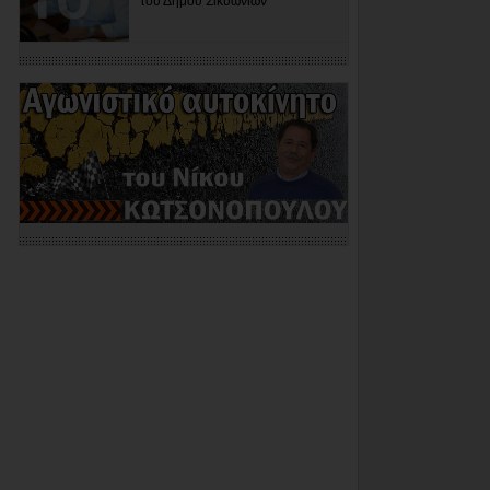
του Δήμου Σικυωνίων