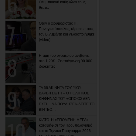
Ολυμπιακού καθηλώνει τους
θεατές
Όταν ο χιουμορίστας Π.
Παναγιωτόπουλος, κέρασε πίτσες
τον Β. Λεβέντη και γελοιοποιήθηκε
(video)
Η τιμή του υγραερίου ανεβαίνει
στο 1.20€ - Σε απόγνωση 90.000
ιδιοκτήτες
ΤΑ 66 ΑΚΙΝΗΤΑ ΤΟΥ ΥΙΟΥ
ΒΑΡΒΙΤΣΙΩΤΗ – Ο ΠΟΛΙΤΙΚΟΣ
ΚΗΦΗΝΑΣ ΤΟΥ «ΟΠΟΙΟΣ ΔΕΝ
ΕΧΕΙ… ΝΑ ΠΟΥΛΗΣΕΙ» ΔΕΙΤΕ ΤΟ
ΒΙΝΤΕΟ…
ΚΙΑΤΟ: Η «ΕΠΟΜΕΝΗ ΜΕΡΑ»
καταψήφισε τον Προϋπολογισμό
και το Τεχνικό Πρόγραμμα 2026