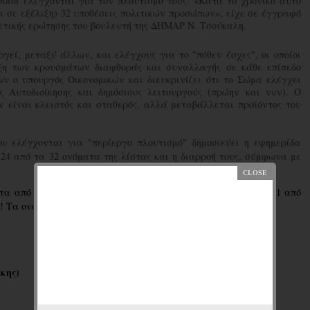
οίοι ελέγχονται για τον πλουτισμό τους. «Κατά το χρονικό αυτό
αι σε εξέλιξη) 32 υποθέσεις πολιτικών προσώπων», είχε σε έγγραφό
ετικής ερώτησης του βουλευτή της ΔΗΜΑΡ Ν. Τσούκαλη.
γεί, μεταξύ άλλων, και ελέγχους για το "πόθεν έσχες", οι οποίοι
ξη των κρουσμάτων διαφθοράς και συναλλαγής σε κάθε επίπεδο
ν ο υπουργός Οικονομικών και διευκρινίζει ότι το Σώμα ελέγχει
ς Αυτοδιοίκησης και δημόσιους λειτουργούς (πρώην και νυν). Ο
είναι κλειστός και σταθερός, αλλά μεταβάλλεται προϊόντος του
υ ελέγχονται για "περίεργο πλουτισμό" δημοσιεύει η εφημερίδα
24 από τα 32 ονόματα της λίστας και η διαρροή τους, σύμφωνα με
τα από τον χώρο της ΝΔ (!), 1 από το ΚΚΕ, 1 από το ΛΑΟΣ, 1 από
! Τα ονόματα είναι:
κης)