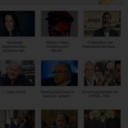
Χρυσούλα
Πέθανε ο Νίκος
Ο Πρόεδρος των
Ζαχαροπούλου -
Σπυρόπουλος,
Πακιστανών βολτάρει ...
Ομόφωνα πρό...
ιδρυτικ...
"...τώρα σιωπή"
Εκατομμύρια ευρώ σε
Οι εκατομμυριούχοι του
ομόλογα, χρηματ...
ΣΥΡΙΖΑ - Πόσ...