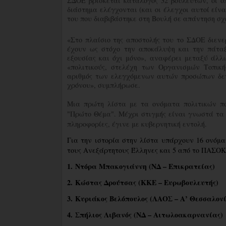
ΣΔΟΕ βρίσκεται κατάλογος 32 βουλευτών, οι οπ
διάστημα ελέγχονται (και οι έλεγχοι αυτοί είν
του που διαβιβάστηκε στη Βουλή σε απάντηση σχ
«Στο πλαίσιο της αποστολής του το ΣΔΟΕ διενερ
έχουν ως στόχο την αποκάλυψη και την πάτα
εξουσίας και όχι μόνο», αναφέρει μεταξύ άλλω
«πολιτικούς, στελέχη των Οργανισμών Τοπική
αριθμός των ελεγχόμενων αυτών προσώπων δεν 
χρόνου», συμπλήρωσε.
Μια πρώτη λίστα με τα ονόματα πολιτικών πο
"Πρώτο Θέμα". Μέχρι στιγμής είναι γνωστά τα 
πληροφορίες, έγινε με κυβερνητική εντολή.
Για την ιστορία στην λίστα υπάρχουν 16 ονόμα
τους Ανεξάρτητους Έλληνες και 5 από το ΠΑΣΟΚ
1. Ντόρα Μπακογιάννη (ΝΔ – Επικρατείας)
2. Κώστας Δρούτσας (ΚΚΕ – Ευρωβουλευτής)
3. Κυριάκος Βελόπουλος (ΛΑΟΣ – Α’ Θεσσαλονί
4. Σπήλιος Λιβανός (ΝΔ – Αιτωλοακαρνανίας)