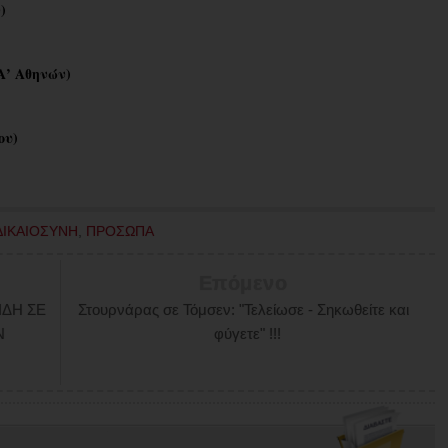
)
Α’ Αθηνών)
ου)
ΔΙΚΑΙΟΣΥΝΗ
,
ΠΡΟΣΩΠΑ
Επόμενο
ΙΔΗ ΣΕ
Στουρνάρας σε Τόμσεν: "Τελείωσε - Σηκωθείτε και
Ν
φύγετε" !!!