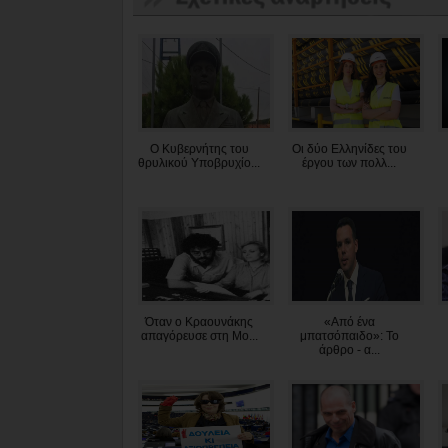
Ο Κυβερνήτης του
Oι δύο Ελληνίδες του
θρυλικού Υποβρυχίο...
έργου των πολλ...
Όταν ο Κραουνάκης
«Από ένα
απαγόρευσε στη Μο...
μπατσόπαιδο»: To
άρθρο - α...