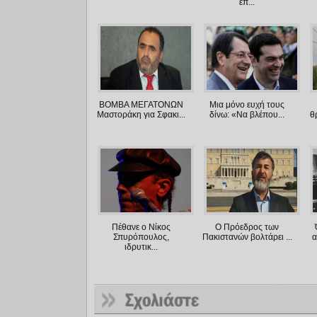
επ...
ΒΟΜΒΑ ΜΕΓΑΤΟΝΩΝ
Μια μόνο ευχή τους
Μαστοράκη για Σφακι...
δίνω: «Να βλέπου...
θ
Πέθανε ο Νίκος
Ο Πρόεδρος των
Σπυρόπουλος,
Πακιστανών βολτάρει ...
α
ιδρυτικ...