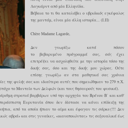
Λαγκάρντ από μία Ελληνίδα.
Βέβαια το τι θα καταλάβει ο υβριδικός εγκέφαλος
της μαντάμ, είναι μία άλλη ιστορία... (Ι.Π)
Chère Madame Lagarde,
Δεν γνωρίζω κατά πόσον
το βεβαρυμένο πρόγραμμά σας, σάς έχει
επιτρέψει να ασχοληθείτε με την ιστορία τόσο της
δικής σας, όσο και της δικής μου χώρας. Ούτε
επίσης γνωρίζω αν στα μαθητικά σας χρόνια
ίες της φυλής σας και ιδιαίτερα αυτές που σημειώθηκαν το 279 π.Χ.
στόχο το Μαντείο των Δελφών (και τους θησαυρούς του φυσικά).
υάριθμη στρατιά βαρβάρων υπό την αρχηγία του Βρένου Β΄ και καθ'
περάσπιστη Ευρυτανία όπου δεν δίστασε να κάνει επίδειξη της
νήπια, από τα οποία ήπιαν το αίμα και έφαγαν τις σάρκες!!! Δεν
ικώς αβρά» και στις γυναίκες, «ικανοποιώντας» τις σεξουαλικά έως