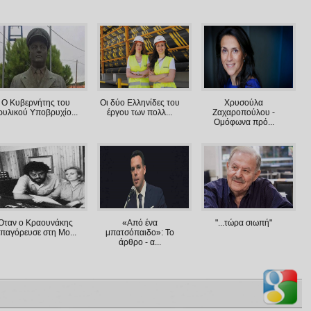
Ο Κυβερνήτης του
Oι δύο Ελληνίδες του
Χρυσούλα
ρυλικού Υποβρυχίο...
έργου των πολλ...
Ζαχαροπούλου -
Ομόφωνα πρό...
Όταν ο Κραουνάκης
«Από ένα
"...τώρα σιωπή"
παγόρευσε στη Μο...
μπατσόπαιδο»: To
άρθρο - α...