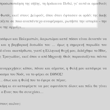
προσωποποίηση της σήψης, τη δράκαινα Πυθώ, γι' αυτό οι ομοεθνείς
Φωτός, εκεί στους Δελφούς, όπου όταν έφτασαν οι ορδές της δικής
ίζετε σε ποιο αναπάντεχο αναφέρομαι, ρωτήστε την ιστορία – την
ου της αρμόζει…
οσόφων και Πολεμιστών, διερωτώμαι κατά πόσον είναι δυνατόν να
ο και η βαρβαρική δυσωδία του … όμως η σημερινή παρωδία του
 είναι ακατόρθωτο, γιατί η Ελληνική Ψυχή μου, διδάχθηκε το Ήθος,
ς Τραγωδίας, εκεί όπου ο από Μηχανής Θεός παρουσιάζεται πάντα
αναρριχήσεις κόπου, πόνου και αίματος, η Φυλή μου κατάφερε να
έρασμα του Νοός, να το φέρει σε ΕΘΝΟΣ!
 όπως και η Φυλή που το έφερε σε πέρας.
Ακόμη κι αν καταφέρετε να μας αφανίσετε όλους και πάλι θα γίνει
… ο Ένας που θα συνεχίσει…
στους αιώνες: