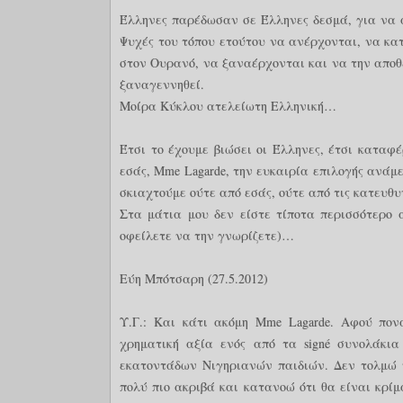
Έλληνες παρέδωσαν σε Έλληνες δεσμά, για να 
Ψυχές του τόπου ετούτου να ανέρχονται, να κα
στον Ουρανό, να ξαναέρχονται και να την αποθέ
ξαναγεννηθεί.
Μοίρα Κύκλου ατελείωτη Ελληνική…
Έτσι το έχουμε βιώσει οι Έλληνες, έτσι καταφ
εσάς, Mme Lagarde, την ευκαιρία επιλογής ανάμε
σκιαχτούμε ούτε από εσάς, ούτε από τις κατευ
Στα μάτια μου δεν είστε τίποτα περισσότερο
οφείλετε να την γνωρίζετε)…
Εύη Μπότσαρη (27.5.2012)
Υ.Γ.: Και κάτι ακόμη Mme Lagarde. Αφού πον
χρηματική αξία ενός από τα signé συνολάκια
εκατοντάδων Νιγηριανών παιδιών. Δεν τολμώ 
πολύ πιο ακριβά και κατανοώ ότι θα είναι κρί