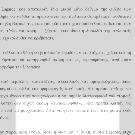
Lagarde, και αποτελούν ένα μικρό μόνο δείγμα της φυλής των
ησε να ντύσει το πρωτογενές της ένστικτο σε αμέτρητη ποσότητα
 τη βαρβαρική της εκφορά μέσα στα χρυσοποίκιλτα ανάκτορα των
ε, τίτλο του κόμη … ξέρετε, εκεί όπου η δυσωδία της απλυσιάς
 εξακολουθεί να κρύβεται).
 ατέλειωτο θέατρο υβριστικών δηλώσεων με στόχο τη χώρα και τη
 έφτασα να κατηγορηθώ ακόμη και ως «φετοφάγος», από έναν
ογράφο της Liberation.
ς από τεμπέλης, απατεώνας, αλκοολικός και ομοφυλόφιλος, όπως
ογράφο, αλλά και φοροφυγάς κατ' εσάς, θα πρέπει επίσης να
ρχαιότερο τυρί που γνώρισε η γη, σημείο διατροφικού πολιτισμού,
Γαλάτες δεν είχαν ακόμη «ανακαλυφθεί»… Θα πρέπει λοιπόν να
 τυρί να μουχλιάσει, ώστε να γίνει "come il faut" στα μάτια ενός
ένο».
ην παραμικρή ενοχή, διότι η δική μου η Φυλή, κυρία Lagarde, είχε