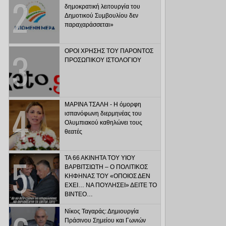
δημοκρατική λειτουργία του
Δημοτικού Συμβουλίου δεν
παραχαράσσεται»
ΟΡΟΙ ΧΡΗΣΗΣ ΤΟΥ ΠΑΡΟΝΤΟΣ
ΠΡΟΣΩΠΙΚΟΥ ΙΣΤΟΛΟΓΙΟΥ
ΜΑΡΙΝΑ ΤΣΑΛΗ - Η όμορφη
ισπανόφωνη διερμηνέας του
Ολυμπιακού καθηλώνει τους
θεατές
ΤΑ 66 ΑΚΙΝΗΤΑ ΤΟΥ ΥΙΟΥ
ΒΑΡΒΙΤΣΙΩΤΗ – Ο ΠΟΛΙΤΙΚΟΣ
ΚΗΦΗΝΑΣ ΤΟΥ «ΟΠΟΙΟΣ ΔΕΝ
ΕΧΕΙ… ΝΑ ΠΟΥΛΗΣΕΙ» ΔΕΙΤΕ ΤΟ
ΒΙΝΤΕΟ…
Νίκος Ταγαράς: Δημιουργία
Πράσινου Σημείου και Γωνιών