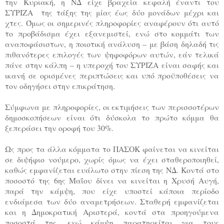
την Κυριακή, η ΝΔ είχε βραχεία κεφαλή έναντι του
ΣΥΡΙΖΑ της τάξης της μίας έως δύο μονάδων μέχρι και
χτες. Όμως οι σημερινές πληροφορίες αναφέρουν ότι αυτό
το προβάδισμα έχει εξανεμιστεί, ενώ στο κομμάτι των
αναποφάσιστων, η ποιοτική ανάλυση – με βάση δηλαδή τις
πιθανότερες επιλογές των ψηφοφόρων αυτών, εάν τελικά
πάνε στην κάλπη – η υπεροχή του ΣΥΡΙΖΑ είναι σαφής και
ικανή σε ορισμένες περιπτώσεις και υπό προϋποθέσεις να
τον οδηγήσει στην επικράτηση.
Σύμφωνα με πληροφορίες, οι εκτιμήσεις των περισσοτέρων
δημοσκοπήσεων είναι ότι δύσκολα το πρώτο κόμμα θα
ξεπεράσει την οροφή του 30%.
Ως προς τα άλλα κόμματα το ΠΑΣΟΚ φαίνεται να κινείται
σε διψήφιο νούμερο, χωρίς όμως να έχει σταθεροποιηθεί,
καθώς εμφανίζεται ευάλωτο στην πίεση της ΝΔ. Κοντά στο
ποσοστό της 6ης Μαΐου δίνει να κινείται η Χρυσή Αυγή,
παρά την κάμψη, που είχε υποστεί κάποια περίοδο
ενδιάμεσα των δύο αναμετρήσεων. Σταθερή εμφανίζεται
και η Δημοκρατική Αριστερά, κοντά στα προηγούμενα
ποσοστά της, ενώ κάμψη παρατηρείται για τους