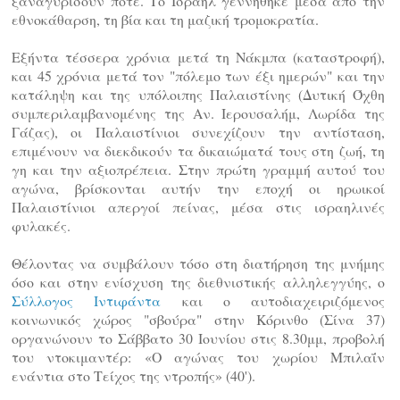
ξαναγυρίσουν ποτέ. Το Ισραήλ γεννήθηκε μέσα από την
εθνοκάθαρση, τη βία και τη μαζική τρομοκρατία.
Εξήντα τέσσερα χρόνια μετά τη Νάκμπα (καταστροφή),
και 45 χρόνια μετά τον "πόλεμο των έξι ημερών" και την
κατάληψη και της υπόλοιπης Παλαιστίνης (Δυτική Όχθη
συμπεριλαμβανομένης της Αν. Ιερουσαλήμ, Λωρίδα της
Γάζας), οι Παλαιστίνιοι συνεχίζουν την αντίσταση,
επιμένουν να διεκδικούν τα δικαιώματά τους στη ζωή, τη
γη και την αξιοπρέπεια. Στην πρώτη γραμμή αυτού του
αγώνα, βρίσκονται αυτήν την εποχή οι ηρωικοί
Παλαιστίνιοι απεργοί πείνας, μέσα στις ισραηλινές
φυλακές.
Θέλοντας να συμβάλουν τόσο στη διατήρηση της μνήμης
όσο και στην ενίσχυση της διεθνιστικής αλληλεγγύης, ο
Σύλλογος Ιντιφάντα
και ο αυτοδιαχειριζόμενος
κοινωνικός χώρος "σβούρα" στην Κόρινθο (Σίνα 37)
οργανώνουν το Σάββατο 30 Ιουνίου στις 8.30μμ, προβολή
του ντοκιμαντέρ: «Ο αγώνας του χωρίου Μπιλαΐν
ενάντια στο Τείχος της ντροπής» (40').