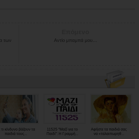
Επόμενο
ία των
Αντίο μπαμπά μου…
 τι κίνδυνο βάζουν τα
11525 "Μαζί για το
Αφήστε τα παιδιά σας
παιδιά τους...
Παιδί": Η Γραμμή...
να «ταλαιπωρηθ...