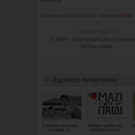
iefimerida.gr
Δημοσίευση:
Μαΐου 19, 2012
-
Κατηγορία:
ΠΑΙΔΙ
Προηγούμενο
19 Μαίου - Ημέρα μνήμης για τη Γενοκτον
Ποντίων (video)
Ο πατέρας στον καιρό
Μητέρες ηρωίδες της
Σε
της κρίσης - Ά...
διπλανής πόρτας