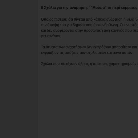
0 Σχόλια για την ανάρτηση: ""Μούφα" τα περί κόμματο
Όποιος πιστεύει ότι θίγεται από κάποια ανάρτηση ή θέλει 
την άποψή του για δημοσίευση ή επανόρθωση. Οι αναρτήσ
και δεν αναφέρονται στην προσωπική ζωή κανενός που σε
για κανέναν.
Τα θέματα των αναρτήσεων δεν εκφράζουν απαραίτητα και τ
εκφράζουν τις απόψεις των σχολιαστών και μόνο αυτών.
Σχόλια που περιέχουν ύβρεις ή απρεπείς χαρακτηρισμούς 