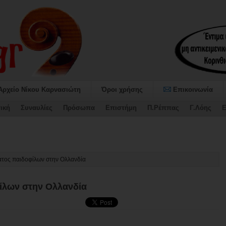
Αρχείο Νίκου Καρνασιώτη
Όροι χρήσης
Επικοινωνία
ική
Συναυλίες
Πρόσωπα
Επιστήμη
Π.Ρέππας
Γ.Λόης
Ε
ταψήφισε τον Προϋπολογισμό και το-
ατος παιδοφίλων στην Ολλανδία
ίλων στην Ολλανδία