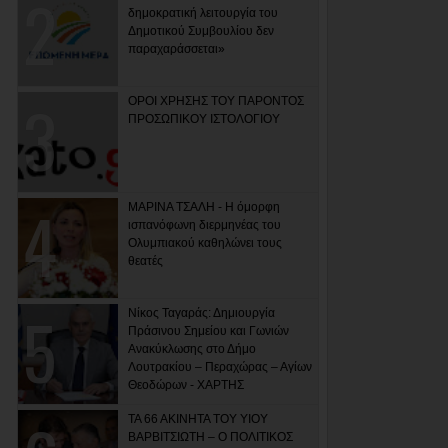
δημοκρατική λειτουργία του
Δημοτικού Συμβουλίου δεν
παραχαράσσεται»
ΟΡΟΙ ΧΡΗΣΗΣ ΤΟΥ ΠΑΡΟΝΤΟΣ
ΠΡΟΣΩΠΙΚΟΥ ΙΣΤΟΛΟΓΙΟΥ
ΜΑΡΙΝΑ ΤΣΑΛΗ - Η όμορφη
ισπανόφωνη διερμηνέας του
Ολυμπιακού καθηλώνει τους
θεατές
Νίκος Ταγαράς: Δημιουργία
Πράσινου Σημείου και Γωνιών
Ανακύκλωσης στο Δήμο
Λουτρακίου – Περαχώρας – Αγίων
Θεοδώρων - ΧΑΡΤΗΣ
ΤΑ 66 ΑΚΙΝΗΤΑ ΤΟΥ ΥΙΟΥ
ΒΑΡΒΙΤΣΙΩΤΗ – Ο ΠΟΛΙΤΙΚΟΣ