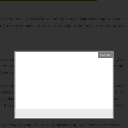
ου παιδιού» διαψεύδει τα σενάρια περί νομιμοποίησης κόμματος
ά από κινητοποιήσεις το εν λόγω κόμμα δεν πήρε ποτέ άδεια και
 αυτή αφορά σε παλιότερη υπόθεση, που συγκεκριμένα έλαβε χώρα
η για την κάθοδο του στις βουλευτικές εκλογές στην Ολλανδία, την
ώριων και διεθνών αντιδράσεων.
ντας την Προεδρία της Ε.Ε. κατά το 2006, αιτήθηκε την καταστολή
κυβέρνηση της Ολλανδίας και παρέδωσε στον Επίτροπο της Ε.Ε. κ.
σεις, καθώς και στον Υπουργό Δικαιοσύνης της Ολλανδίας υπογραφές
ς Ένωσης για την ενδεχόμενη κάθοδό του PNVD στις βουλευτικές
είχε ενεργά στην ανωτέρω κινητοποίηση, συλλέγοντας υπογραφές