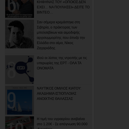
ΚΗΦΗΝΑΣ ΤΟΥ «ΟΠΟΙΟΣ ΔΕΝ
ΕΧΕΙ… ΝΑ ΠΟΥΛΗΣΕΙ» ΔΕΙΤΕ ΤΟ
ΒΙΝΤΕΟ…
Σαν σήμερα κρεμάστηκε στη
Σιβηρία, ο πράκτορας των
μπολσεβίκων και αιμοδιψής
αρχισυμμορίτης που έπνιξε την
Ελλάδα στο αίμα, Νίκος
Ζαχαριάδης
Ιδού οι λίστες της ντροπής με τις
υπερωρίες της ΕΡΤ - ΟΛΑ ΤΑ
ΟΝΟΜΑΤΑ
ΝΑΥΤΙΚΟΣ ΟΜΙΛΟΣ ΚΙΑΤΟΥ:
ΑΚΑΔΗΜΙΑ ΙΣΤΙΟΠΛΟΙΑΣ
ΑΝΟΙΧΤΗΣ ΘΑΛΑΣΣΑΣ
Η τιμή του υγραερίου ανεβαίνει
στο 1.20€ - Σε απόγνωση 90.000