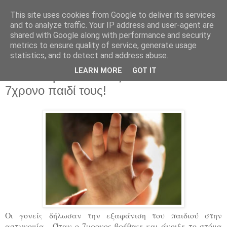
This site uses cookies from Google to deliver its services
Parakato.gr
and to analyze traffic. Your IP address and user-agent are
shared with Google along with performance and security
metrics to ensure quality of service, generate usage
statistics, and to detect and address abuse.
Θεσσαλονίκη: Ζευγάρι δικαστών
LEARN MORE
GOT IT
κακοποίησε και έδιωξε από το σπίτι το
7χρονο παιδί τους!
Οι γονείς δήλωσαν την εξαφάνιση του παιδιού στην
αστυνομία - Όταν ο 7χρονος βρέθηκε και άνοιξε το στόμα