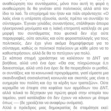
αναθεώρηση του συντάγματος, μόνο που αυτή τη φορά η
αναθεώρηση δε θα γινόταν από πολιτικούς αλλά από τον
ίδιο το λαό. Το επιχείρημά του ήταν και πάλι ατράνταχτο: «Ο
λαός είναι η υπέρτατη εξουσία, αυτός πρέπει να συντάξει το
σύνταγμα». Έγιναν χιλιάδες συναντήσεις, στάλθηκαν άπειρα
ηλεκτρονικά μηνύματα και η λαϊκή επιτροπή κατέληξε σε μια
μορφή του συντάγματος που φυσικά δεν είχε ούτε
παραγραφές, ούτε ασυλίες και ούτε φοροαπαλλαγές για τους
πολιτικούς. Δεν έχει γίνει ακόμα δημοψήφισμα για το
σύνταγμα, καθώς οι πολιτικοί παλεύουν με κάθε μέσο να το
καθυστερήσουν, αλλά δε θα το πετύχουν για πολύ.
Σε κάποια στιγμή χρειάστηκε να καλέσουν το ΔΝΤ για
βοήθεια, αλλά υπό ένα όρο: «Θα σας πληρώσουμε ό,τι
δανειστούμε, αλλά υπό ένα όρο: δε θα πειραχθούν οι μισθοί,
οι συντάξεις και τα κοινωνικά προγράμματα, γιατί είμαστε μια
σκανδιναβική σοσιαλιστική κοινωνία και σκοπός μας είναι η
ευημερία του πολίτη και όχι τα κέρδη των τραπεζών». Ούτε
κεραμίδα να έπεφτε στα κεφάλια των αρμόδιων του ΔΝΤ,
αλλά τελικά το δέχτηκαν για πρώτη φορά στην ιστορία του
ταμείου, γιατί κατάλαβαν ότι δεν έχουν να κάνουν με άτομα
όπως —- (δε χρειάζεται να αναφέρω ονόματα).
Αλλά ο πρόεδρος μιας δημοκρατίας δε σταμάτησε εκεί: