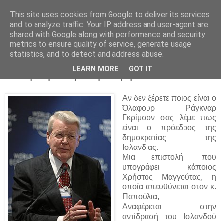
This site uses cookies from Google to deliver its services
Parakato.gr
and to analyze traffic. Your IP address and user-agent are
shared with Google along with performance and security
metrics to ensure quality of service, generate usage
statistics, and to detect and address abuse.
Αν στην Ελλάδα είχαμε πρόεδρο τον
LEARN MORE
GOT IT
Όλαφουρ Ράγκναρ Γκρίμσον
Αν δεν ξέρετε ποιος είναι ο
Όλαφουρ Ράγκναρ
Γκρίμσον σας λέμε πως
είναι ο πρόεδρος της
δημοκρατίας της
Ισλανδίας.
Μια επιστολή, που
υπογράφει κάποιος
Χρήστος Μαγγούτας, η
οποία απευθύνεται στον κ.
Παπούλια,
Αναφέρεται στην
αντίδρασή του Ισλανδού