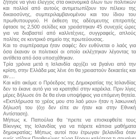
ζήτησε να γίνει έλεγχος στα οικονομικά όλων των πολιτικών
και πολλοί από αυτούς αντιμετωπίζουν τον πέλεκυ της
δικαιοσύνης, συμπεριλαμβανομένου και του ίδιου του
πρωθυπουργού. Η έκθεση της αδέσμευτης επιτροπής
έφτασε τις 2,500 σελίδες και χρειάστηκαν 45 συνεχείς ώρες
για να διαβαστεί από καλλιτέχνες, συγγραφείς, απλούς
πολίτες σε κεντρικό σημείο της πρωτεύουσας.
Και το συμπέρασμα ήταν σαφές: δεν ευθύνεται ο λαός για
όσα έκαναν οι πολιτικοί οι οποίο εκλέχτηκαν λέγοντας τα
αντίθετα από όσα υποσχέθηκαν.
Τρία χρόνια μετά η Ισλανδία αρχίζει να βγαίνει από την
κρίση, στην Ελλάδα μας λένε ότι θα χρειαστούν δεκαετίες και
αν….
Και κάτι ακόμα: ο Πρόεδρος της Δημοκρατίας της Ισλανδίας
δεν το έκανε αυτό για να κρατηθεί στην καρέκλα. Πριν λίγες
μέρες δήλωσε ότι δε θα είναι υποψήφιος για επόμενη θητεία.
«Εκπλήρωσα το χρέος μου στο λαό μου» ήταν η λακωνική
δήλωσή του (όχι δεν είπε αν ήταν και στην Εθνική
Αντίσταση).
Μήπως κ. Παπούλια θα ‘πρεπε να επισκεφθείτε τους
Βίκινγκς της Ισλανδίας για να πάρετε κάποια μαθήματα
δημοκρατίας; Μήπως αυτοί που έτρωγαν βελανίδια όταν
εμείς χτίζαμε Παρθενώνες τώρα ξέρουν καλύτερα τι σημαίνει