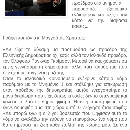
προέδρου στα μνημόνια,
παρουσιάζει εξαιρετικό
ενδιαφέρον και αξίζει τον
κόπο να την διαβάσει
κανείς...
Γράφει λοιπόν ο κ. Μαγγούτας Χρήστος:
«Αν είχα τη δύναμη θα προτιμούσα ως πρόεδρο της
Ελληνικής Δημοκρατίας όχι εσάς αλλά τον Ισλανδό πρόεδρο,
τον Όλαφουρ Ράγκναρ Γκρίμσον. Μπορεί να καυχιόμαστε ότι
εμείς γεννήσαμε τη δημοκρατία, αλλά πάει καιρός πια που
δεν έχουμε συγγένεια μαζί της.
Όταν το ισλανδικό Κοινοβούλιο ενέκρινε κάποιο νόμο
παρόμοιο με το Μνημόνιο 1 και στάλθηκε για επικύρωση
στον πρόεδρο της δημοκρατίας, αυτός ενεργοποίησε το
μόνο δικαίωμα που είχε, όπως κι εσείς: δεν το υπέγραψε και
κάλεσε το λαό σε δημοψήφισμα. Ήταν η πρώτη φορά που
έγινε δημοψήφισμα στη χώρα αυτή. Η εξήγηση ήταν σαφής:
«Δε μπορώ εγώ ή οι λίγοι βουλευτές που ψήφισαν αυτό το
νόμο να αναλάβω την ευθύνη να επικυρώσω ένα νόμο που
θα επηρεάσει τη ζωή κάθε πολίτη της χώρας μου. Σε ένα