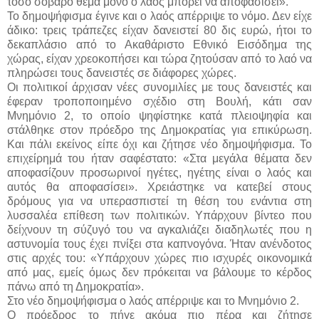
τόσο σοβαρό θέμα μόνο ο λαός μπορεί να αποφασίσει».
Το δημοψήφισμα έγινε και ο λαός απέρριψε το νόμο. Δεν είχε
άδικο: τρεις τράπεζες είχαν δανειστεί 80 δις ευρώ, ήτοι το
δεκαπλάσιο από το Ακαθάριστο Εθνικό Εισόδημα της
χώρας, είχαν χρεοκοπήσει και τώρα ζητούσαν από το λαό να
πληρώσει τους δανειστές σε διάφορες χώρες.
Οι πολιτικοί άρχισαν νέες συνομιλίες με τους δανειστές και
έφεραν τροποποιημένο σχέδιο στη Βουλή, κάτι σαν
Μνημόνιο 2, το οποίο ψηφίστηκε κατά πλειοψηφία και
στάλθηκε στον πρόεδρο της Δημοκρατίας για επικύρωση.
Και πάλι εκείνος είπε όχι και ζήτησε νέο δημοψήφισμα. Το
επιχείρημά του ήταν σαφέστατο: «Στα μεγάλα θέματα δεν
αποφασίζουν προσωρινοί ηγέτες, ηγέτης είναι ο λαός και
αυτός θα αποφασίσει». Χρειάστηκε να κατεβεί στους
δρόμους για να υπερασπιστεί τη θέση του ενάντια στη
λυσσαλέα επίθεση των πολιτικών. Υπάρχουν βίντεο που
δείχνουν τη σύζυγό του να αγκαλιάζει διαδηλωτές που η
αστυνομία τους έχει πνίξει στα καπνογόνα. Ήταν ανένδοτος
στις αρχές του: «Υπάρχουν χώρες πιο ισχυρές οικονομικά
από μας, εμείς όμως δεν πρόκειται να βάλουμε το κέρδος
πάνω από τη Δημοκρατία».
Στο νέο δημοψήφισμα ο λαός απέρριψε και το Μνημόνιο 2.
Ο πρόεδρος το πήγε ακόμα πιο πέρα και ζήτησε