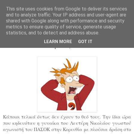
This site uses cookies from Google to deliver its services
Parakato.gr
and to analyze traffic. Your IP address and user-agent are
shared with Google along with performance and security
metrics to ensure quality of service, generate usage
statistics, and to detect and address abuse.
Ποιος βουλευτής έκανε πολιτική ομιλία
LEARN MORE
GOT IT
απέναντι από κηδεία;
Κάποιοι τελικά όντως δεν έχουν το θεό τους. Την ίδια ώρα
που κηδευόταν η γυναίκα του Λευτέρη Νικολάου γνωστού
αγωνιστή του ΠΑΣΟΚ στην Κορινθία με πλούσια δράση στο