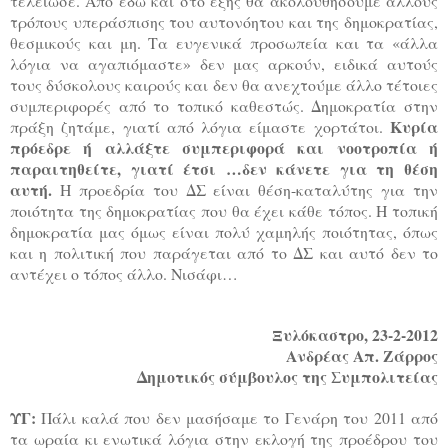
τελείωσε. Από εδώ και στο εξής θα ακολουθήσουμε άλλους
τρόπους υπεράσπισης του αυτονόητου και της δημοκρατίας,
θεσμικούς και μη. Τα ευγενικά προσωπεία και τα «άλλα
λόγια να αγαπιόμαστε» δεν μας αρκούν, ειδικά αυτούς
τους δύσκολους καιρούς και δεν θα ανεχτούμε άλλο τέτοιες
συμπεριφορές από το τοπικό καθεστώς. Δημοκρατία στην
Κυρία
πράξη ζητάμε, γιατί από λόγια είμαστε χορτάτοι.
πρόεδρε ή αλλάξτε συμπεριφορά και νοοτροπία ή
παραιτηθείτε, γιατί έτσι …δεν κάνετε για τη θέση
αυτή.
Η προεδρία του ΔΣ είναι θέση-καταλύτης για την
ποιότητα της δημοκρατίας που θα έχει κάθε τόπος. Η τοπική
δημοκρατία μας όμως είναι πολύ χαμηλής ποιότητας, όπως
και η πολιτική που παράγεται από το ΔΣ και αυτό δεν το
αντέχει ο τόπος άλλο. Νισάφι…
Ξυλόκαστρο, 23-2-2012
Ανδρέας Απ. Ζάρρος
Δημοτικός σύμβουλος της Συμπολιτείας
ΥΓ:
Πάλι καλά που δεν μασήσαμε το Γενάρη του 2011 από
τα ωραία κι ενωτικά λόγια στην εκλογή της προέδρου του