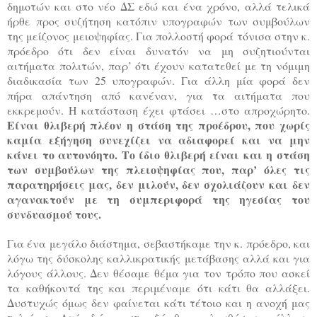
δημοτών και στο νέο ΔΣ εδώ και ένα χρόνο, αλλά τελικά
ήρθε προς συζήτηση κατόπιν υπογραφών των συμβούλων
της μείζονος μειοψηφίας. Για πολλοστή φορά τόνισα στην κ.
πρόεδρο ότι δεν είναι δυνατόν να μη συζητιούνται
αιτήματα πολιτών, παρ’ ότι έχουν κατατεθεί με τη νόμιμη
διαδικασία των 25 υπογραφών. Για άλλη μία φορά δεν
πήρα απάντηση από κανέναν, για τα αιτήματα που
εκκρεμούν. Η κατάσταση έχει φτάσει …στο απροχώρητο.
Είναι θλιβερή πλέον η στάση της προέδρου, που χωρίς
καμία εξήγηση συνεχίζει να αδιαφορεί και να μην
κάνει το αυτονόητο. Το ίδιο θλιβερή είναι και η στάση
των συμβούλων της πλειοψηφίας που, παρ’ όλες τις
παρατηρήσεις μας, δεν μιλούν, δεν σχολιάζουν και δεν
αγανακτούν με τη συμπεριφορά της ηγεσίας του
συνδυασμού τους.
Για ένα μεγάλο διάστημα, σεβαστήκαμε την κ. πρόεδρο, και
λόγω της δύσκολης καλλικρατικής μετάβασης αλλά και για
λόγους άλλους. Δεν θέσαμε θέμα για τον τρόπο που ασκεί
τα καθήκοντά της και περιμέναμε ότι κάτι θα αλλάξει.
Δυστυχώς όμως δεν φαίνεται κάτι τέτοιο και η ανοχή μας