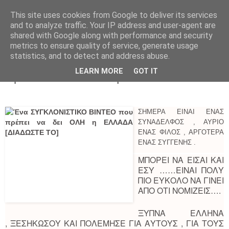
This site uses cookies from Google to deliver its services
Parakato.gr
and to analyze traffic. Your IP address and user-agent are
shared with Google along with performance and security
metrics to ensure quality of service, generate usage
statistics, and to detect and address abuse.
Ένα ΣΥΓΚΛΟΝΙΣΤΙΚΟ ΒΙΝΤΕΟ που
LEARN MORE
GOT IT
πρέπει να δει ΟΛΗ η ΕΛΛΑΔΑ
ΣΗΜΕΡΑ ΕΙΝΑΙ ΕΝΑΣ
ΣΥΝΑΔΕΛΦΟΣ , ΑΥΡΙΟ
ΕΝΑΣ ΦΙΛΟΣ , ΑΡΓΟΤΕΡΑ
ΕΝΑΣ ΣΥΓΓΕΝΗΣ .
ΜΠΟΡΕΙ ΝΑ ΕΙΣΑΙ ΚΑΙ
ΕΣΥ ……ΕΙΝΑΙ ΠΟΛΥ
ΠΙΟ ΕΥΚΟΛΟ ΝΑ ΓΙΝΕΙ
ΑΠΟ ΟΤΙ ΝΟΜΙΖΕΙΣ….
ΞΥΠΝΑ ΕΛΛΗΝΑ
, ΞΕΣΗΚΩΣΟΥ ΚΑΙ ΠΟΛΕΜΗΣΕ ΓΙΑ ΑΥΤΟΥΣ , ΓΙΑ ΤΟΥΣ