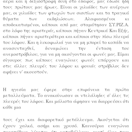
αέρα και η δεξιόστροφη δίνη στο έδαφος, μας έδωσε ήδη
τους
πρώτους μας ήρωες. Είναι οι χιλιάδες των ανέργων
μας, οι χιλιάδες των φτωχών των σισιτίων
και τα τραγικά
θύματα των εκδηλώσεων. Αλαφιασμένοι κι
αποδεκατισμένοι, κάποιοι από μας
σταμάτησαν ΣΥ.ΡΙΖ.Α.
στο λόφο της αριστεράς, κάποιοι πήγαν Κεντρικά Και Εξής,
κάποιοι
πήγαν αριστερότερα και κάποιοι στην πίσω πλευρά
του λόφου. Και η λυκοφωλιά για να μη
μπορεί το κοπάδι να
ανασυνταχθεί, δυναμώνει την ένταση του
ανεμοστρόβιλου, για να μη
ακούγονται οι φωνές μας. Είμαι
σίγουρος πως κάποιες εναγώνιες φωνές υπάρχουν και
στις
άλλες πλευρές του λόφου κι φονιάς στρόβιλος δεν
αφήνει ν' ακουστούν.
Η ηγεσία μας έφερε στην επιφάνεια τα πρώτα
μεταλλεύματα. Το ανακοίνωσαν οι
ντελάληδες σ' όλες τις
πλευρές του λόφου. Και μάλιστα άφησαν να διαρρεύσει ότι
κάθε μια
τους έχει και διαφορετικό μετάλλευμα. Ακούγεται ότι
έχουν χαλκό, ασήμι και χρυσό. Καινούρια
εναγώνια
προσπάθεια λέγεται ότι καταβάλλουν, γιατί όλες τους