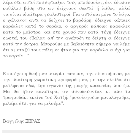
λέμε ότι,
αυτοί που έφτιαξαν τους μπούσουλες, δεν έδωσαν
καθόλου βάση στο αν δείχνουν σωστά ή λάθος, αλλά
να
είναι ιδιαίτερα γυαλιστεροί. Για αυτό και μόνο το λόγο,
ο χάλκινος αντί να δείχνει το βαρδάρη, έδειχνε
κάποιες
καρέκλες κατά το σορόκο, ο αργυρός κάποιες καρέκλες
κατά το μαϊστρο, και στο χρυσό που κατά
τύχη έδειχνε
σωστά, του έβαλαν απ' την ανάποδη το δείχτη κι έδειχνε
κατά την όστρια. Μπορούμε με
βεβαιότητα σήμερα να λέμε
ότι ο μεταξύ τους πόλεμος ήταν για την καρέκλα κι όχι για
το καρτίνι. "
Έτσι έχει η δική μου ιστορία, που σας την είπα σήμερα, με
την ιδιαίτερη χωριάτικη προφορά μου, με την
ελπίδα ότι
μετέφερα εδώ, την αγωνία της μικρής κοινωνίας που ζω.
Μα θα ήταν καλύτερα, αν συνοδεύονταν κι
απο το
τραγουδάκι εκείνο του Χατζή: "μονολογούμε-μονολογούμε,
μιλάμε έτσι για να μιλούμε".
Βαγγέλης ΞΕΡΑΣ