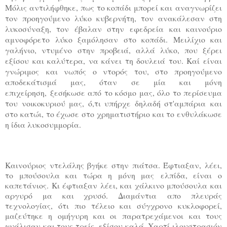
Μόλις αντιλήφθηκε, πως το κοπάδι μπορεί και
αναγνωρίζει
τον προηγούμενο λύκο κυβερνήτη, τον ανακάλεσαν στη
λυκοσύναξη, τον έβαλαν στην
εφεδρεία και καινούριο
αμνοφόρετο λύκο ξαμόλησαν στο κοπάδι. Μειλίχιο και
γαλήνιο, ντυμένο
στην προβειά, αλλά λύκο, που ξέρει
εξίσου και καλύτερα, να κάνει τη δουλειά του. Καί είναι
γνώριμος
και νωπός ο ντορός του, στο προηγούμενο
αποδεκάτισμά μας, όταν σε μία και μόνη
επιχείρηση,
ξεσήκωσε από το κόσμο μας, όλο το περίσευμα
του νοικοκυριού μας, ό,τι υπήρχε δηλαδή στ'αμπάρια
και
στο κατώι, το έχωσε στο χρηματιστήριο και το ενθυλάκωσε
η ίδια λυκοσυμμορία.
Καινούριος ντελάλης βγήκε στην πιάτσα. Έφτιαξαν, λέει,
το μπούσουλα και τώρα η μόνη μας
ελπίδα, είναι ο
καπετάνιος. Κι έφτιαξαν λέει, και χάλκινο μπούσουλα και
αργυρό μα και χρυσό. Διαμάντια
απο πλευράς
τεχνολογίας, ότι πιο τέλειο και σύγχρονο κυκλοφορεί,
μαζεύτηκε η ομήγυρη και οι
παρατρεχάμενοι και τους
γυάλισαν και τους τρείς, εξίσου καλά. Χαρτί ιλουστρασιόν