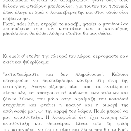
θέλουν να φτιάξουν μπούσουλες,
για τούτον τον τιτανικό,
όπως έλεγε κι πρώην λυκοκυβερνήτης και στον οποίο όλοι
επιβαίνουμε.
Γιατί, πάει λένε, στραβά το καράβι, φταίει ο μπούσουλας
περισσότερο απο τον καπετάνιο και ο
καινούριος
μπούσουλας θα δώσει λύση κι ετούτος θα μας σώσει.
Κι εμείς σ' ετούτη την πλευρά του λόφου, σερνόμαστε σαν
σκιές και ψιθυρίζουμε:
"αντιστεκόμαστε και δεν πληρώνουμε". Κάποιοι
επιχειρούμε να περπατήσουμε κόντρα στη δίνη
της
καταιγίδας. Αναγνωρίζουμε, πίσω απο τα εντάλματα
πληρωμών, τα αποκρουστικά πρόσωπα
των ντόπιων και
ξένων λύκων, που μόνο στην αφαίμαξη του κοπαδιού
στοχεύουν και φτάνει η
κραυγή και η οιμωγή της
απόγνωσής μας, ως την κορφή του λόφου. Ποιός μπορεί να
μας
ανασυντάξει; Η λυκοφωλιά δεν έχει ανάγκη απο
ανασύνταξη και σεμινάρια. Είναι απο τη φύση
της
φτιαγμένη, να ζει με αίμα και ξέρει που θα το βρεί.