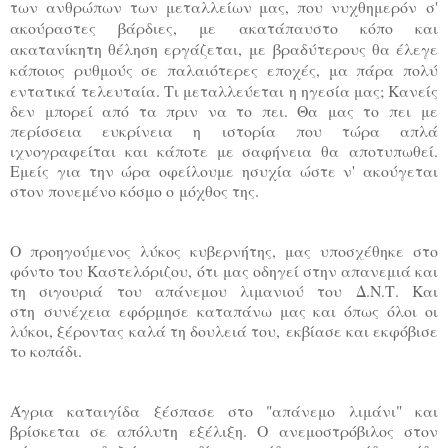
των ανθρώπων των μεταλλείων μας, που νυχθημερόν σ'
ακούραστες βάρδιες, με ακατάπαυστο κόπο και
ακατανίκητη θέληση εργάζεται, με βραδύτερους θα έλεγε
κάποιος ρυθμούς σε παλαιότερες εποχές, μα πάρα πολύ
εντατικά
τελευταία. Τι μεταλλεύεται η ηγεσία μας; Κανείς
δεν μπορεί από τα πριν να το πει. Θα μας το πει με
περίσσεια ευκρίνεια η ιστορία που τώρα απλά
ιχνογραφείται και κάποτε με σαφήνεια θα αποτυπωθεί.
Εμείς για την ώρα οφείλουμε ησυχία ώστε ν' ακούγεται
στον πονεμένο κόσμο ο μόχθος της.
Ο προηγούμενος λύκος κυβερνήτης, μας υποσχέθηκε στο
φόντο του Καστελόριζου, ότι μας οδηγεί στην απανεμιά και
τη σιγουριά του απάνεμου λιμανιού του Δ.Ν.Τ. Και
στη
συνέχεια εφόρμησε καταπάνω μας και όπως όλοι οι
λύκοι, ξέροντας καλά τη δουλειά του,
εκβίασε και εκφόβισε
το κοπάδι.
Άγρια καταιγίδα ξέσπασε στο "απάνεμο λιμάνι" και
βρίσκεται σε απόλυτη εξέλιξη. Ο
ανεμοστρόβιλος στον