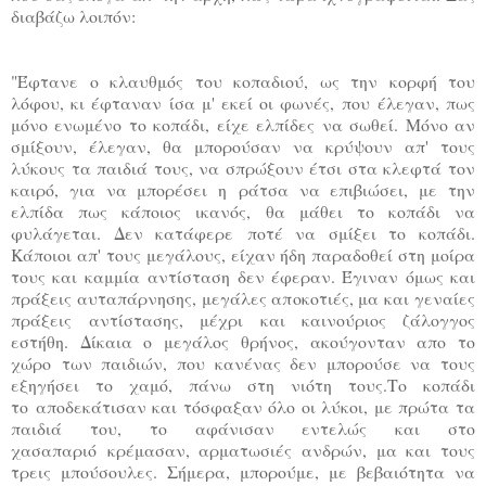
διαβάζω λοιπόν:
"Έφτανε ο κλαυθμός του κοπαδιού, ως την κορφή του
λόφου, κι έφταναν ίσα μ' εκεί οι φωνές, που
έλεγαν, πως
μόνο ενωμένο το κοπάδι, είχε ελπίδες να σωθεί. Μόνο αν
σμίξουν, έλεγαν, θα μπορούσαν
να κρύψουν απ' τους
λύκους τα παιδιά τους, να σπρώξουν έτσι στα κλεφτά τον
καιρό, για να μπορέσει η
ράτσα να επιβιώσει, με την
ελπίδα πως κάποιος ικανός, θα μάθει το κοπάδι να
φυλάγεται. Δεν κατάφερε
ποτέ να σμίξει το κοπάδι.
Κάποιοι απ' τους μεγάλους, είχαν ήδη παραδοθεί στη μοίρα
τους και καμμία
αντίσταση δεν έφεραν. Έγιναν όμως και
πράξεις αυταπάρνησης, μεγάλες αποκοτιές, μα και γεναίες
πράξεις
αντίστασης, μέχρι και καινούριος ζάλογγος
εστήθη. Δίκαια ο μεγάλος θρήνος, ακούγονταν απο το
χώρο
των παιδιών, που κανένας δεν μπορούσε να τους
εξηγήσει το χαμό, πάνω στη νιότη τους.Το κοπάδι
το
αποδεκάτισαν και τόσφαξαν όλο οι λύκοι, με πρώτα τα
παιδιά του, το αφάνισαν εντελώς και στο
χασαπαριό
κρέμασαν, αρματωσιές ανδρών, μα και τους
τρεις μπούσουλες. Σήμερα, μπορούμε, με βεβαιότητα να