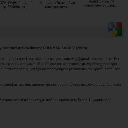
«Λουκέτο» για 74
ΟΣΑ: Θλιβερή πρωτιά
Moody's: «Τα μνημόνια
αγροτικούς συνεται...
της Ελλάδας στ...
κατέστρεψαν τ...
όγο καταπέλτη εναντίον της GOLDMAN SACHS! (video)"
να απαντήσει αρκεί ένα απλό mail στο parakato.blog@gmail.com να μας στείλει
εις αφορούν αποκλειστικά πρόσωπα και καταστάσεις με δημόσιο χαρακτήρα
βόμαστε απολύτως. Δεν έχουμε προηγούμενα με κανέναν, δεν κρατάμε επόμενα
ις απόψεις των διαχειριστών και των συντακτών του ιστολογίου μας. Τα σχόλια
διαγράφονται κατά τον έλεγχο από την ομάδα διαχείρισης. Ευχαριστούμε.