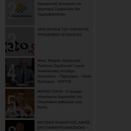
δημοκρατική λειτουργία του
Δημοτικού Συμβουλίου δεν
παραχαράσσεται»
ΟΡΟΙ ΧΡΗΣΗΣ ΤΟΥ ΠΑΡΟΝΤΟΣ
ΠΡΟΣΩΠΙΚΟΥ ΙΣΤΟΛΟΓΙΟΥ
Νίκος Ταγαράς: Δημιουργία
Πράσινου Σημείου και Γωνιών
Ανακύκλωσης στο Δήμο
Λουτρακίου – Περαχώρας – Αγίων
Θεοδώρων - ΧΑΡΤΗΣ
ΜΑΡΙΝΑ ΤΣΑΛΗ - Η όμορφη
ισπανόφωνη διερμηνέας του
Ολυμπιακού καθηλώνει τους
θεατές
ΑΝΤΩΝΗΣ ΚΛΑΔΟΥΧΟΣ: ΑΦΗΣΕ
ΕΝΑ ΠΑΡΑΘΥΡΟ ΑΝΑΠΝΟΗΣ –