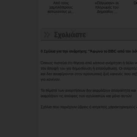
Από τους
«Πάγωσαν» οι
Ο
χαμηλότερους
πληρωμές του
κατώτατους μι...
Δημοσίου ...
0 Σχόλια για την ανάρτηση: "Άφωνο το BBC από τον λ
Όποιος πιστεύει ότι θίγεται από κάποια ανάρτηση ή θέλει 
την άποψή του για δημοσίευση ή επανόρθωση. Οι αναρτήσ
και δεν αναφέρονται στην προσωπική ζωή κανενός που σε
για κανέναν.
Τα θέματα των αναρτήσεων δεν εκφράζουν απαραίτητα και τ
εκφράζουν τις απόψεις των σχολιαστών και μόνο αυτών.
Σχόλια που περιέχουν ύβρεις ή απρεπείς χαρακτηρισμούς 