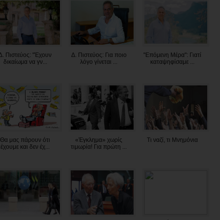
Δ. Πιστεύος: "Έχουν
Δ. Πιστεύος: Για ποιο
"Επόμενη Μέρα": Γιατί
δικαίωμα να γν...
λόγο γίνεται ...
καταψηφίσαμε ...
Θα μας πάρουν ότι
«Έγκλημα» χωρίς
Τι ναζί, τι Μνημόνια
έχουμε και δεν έχ...
τιμωρία! Για πρώτη ...