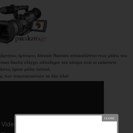
ξάρτητος έμπορος Alessio Rastani αποκαλύπτει πως μέσω του
man Sachs ελέγχει ολόκληρο τον κόσμο ενώ οι εκάστοτε
ήσεις έχουν ρόλο τυπικό.
ης των παρουσιαστών τα λέει όλα!