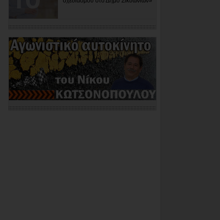
σχεδιασμού στο Δήμο Σικυωνίων»