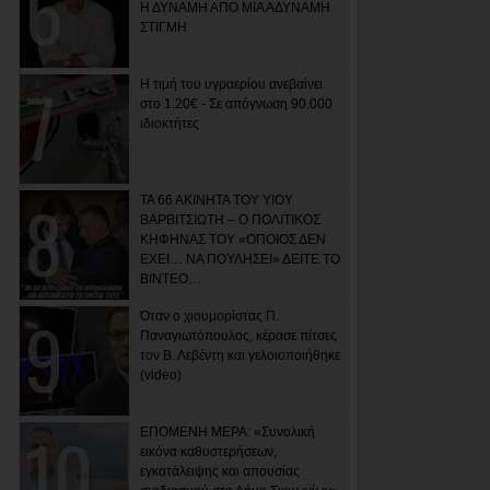
Η ΔΥΝΑΜΗ ΑΠΟ ΜΙΑ ΑΔΥΝΑΜΗ
ΣΤΙΓΜΗ
Η τιμή του υγραερίου ανεβαίνει
στο 1.20€ - Σε απόγνωση 90.000
ιδιοκτήτες
ΤΑ 66 ΑΚΙΝΗΤΑ ΤΟΥ ΥΙΟΥ
ΒΑΡΒΙΤΣΙΩΤΗ – Ο ΠΟΛΙΤΙΚΟΣ
ΚΗΦΗΝΑΣ ΤΟΥ «ΟΠΟΙΟΣ ΔΕΝ
ΕΧΕΙ… ΝΑ ΠΟΥΛΗΣΕΙ» ΔΕΙΤΕ ΤΟ
ΒΙΝΤΕΟ…
Όταν ο χιουμορίστας Π.
Παναγιωτόπουλος, κέρασε πίτσες
τον Β. Λεβέντη και γελοιοποιήθηκε
(video)
ΕΠΟΜΕΝΗ ΜΕΡΑ: «Συνολική
εικόνα καθυστερήσεων,
εγκατάλειψης και απουσίας