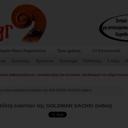
Αρχείο Νίκου Καρνασιώτη
Όροι χρήσης
Επικοινωνία
ική
Συναυλίες
Πρόσωπα
Επιστήμη
Π.Ρέππας
Γ.Λόης
Ε
όνα καθυστερήσεων, εγκατάλειψης και απουσίας σχεδιασμού στο Δήμο Σικυων
ον λόγο καταπέλτη εναντίον της GOLDMAN SACHS! (video)
πέλτη εναντίον της GOLDMAN SACHS! (video)