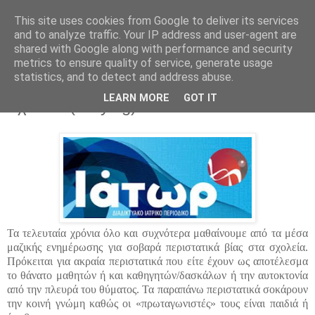
This site uses cookies from Google to deliver its services
Parakato.gr
and to analyze traffic. Your IP address and user-agent are
shared with Google along with performance and security
metrics to ensure quality of service, generate usage
statistics, and to detect and address abuse.
Το φαινόμενο του εκφοβισμού στα
LEARN MORE
GOT IT
σχολεία (bullying)
Τα τελευταία χρόνια όλο και συχνότερα μαθαίνουμε από τα μέσα
μαζικής ενημέρωσης για σοβαρά περιστατικά βίας στα σχολεία.
Πρόκειται για ακραία περιστατικά που είτε έχουν ως αποτέλεσμα
το θάνατο μαθητών ή και καθηγητών/δασκάλων ή την αυτοκτονία
από την πλευρά του θύματος. Τα παραπάνω περιστατικά σοκάρουν
την κοινή γνώμη καθώς οι «πρωταγωνιστές» τους είναι παιδιά ή