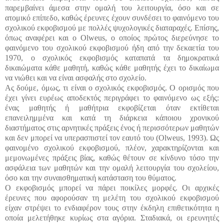
παρεμβαίνει άμεσα στην ομαλή του λειτουργία, όσο και σε
ατομικό επίπεδο, καθώς έρευνες έχουν συνδέσει το φαινόμενο του
σχολικού εκφοβισμού με πολλές ψυχολογικές διαταραχές. Επίσης,
όπως αναφέρει και ο Olweus, ο οποίος πρώτος διερεύνησε το
φαινόμενο του σχολικού εκφοβισμού ήδη από την δεκαετία του
1970, ο σχολικός εκφοβισμός καταπατά τα δημοκρατικά
δικαιώματα κάθε μαθητή, καθώς κάθε μαθητής έχει το δικαίωμα
να νιώθει και να είναι ασφαλής στο σχολείο.
Ας δούμε, όμως, τι είναι ο σχολικός εκφοβισμός. Ο ορισμός που
έχει γίνει ευρέως αποδεκτός περιγράφει το φαινόμενο ως εξής:
ένας μαθητής ή μαθήτρια εκφοβίζεται όταν εκτίθεται
επανειλημμένα και κατά τη διάρκεια κάποιου χρονικού
διαστήματος στις αρνητικές πράξεις ένος ή περισσότερων μαθητών
και δεν μπορεί να υπερασπιστεί τον εαυτό του (Olweus, 1993). Ως
φαινομένο σχολικού εκφοβισμού, πλέον, χαρακτηρίζονται και
μεμονωμένες πράξεις βίας, καθώς θέτουν σε κίνδυνο τόσο την
ασφάλεια των μαθητών και την ομαλή λειτουργία του σχολείου,
όσο και την συναισθηματική κατάσταση του θύματος.
Ο εκφοβισμός μπορεί να πάρει ποικίλες μορφές. Οι αρχικές
έρευνες που αφορούσαν τη μελέτη του σχολικού εκφοβισμού
είχαν στρέψει το ενδιαφέρον τους στην έκδηλη επιθετικότητα η
οποία μελετήθηκε κυρίως στα αγόρια. Σταδιακά, οι ερευνητές