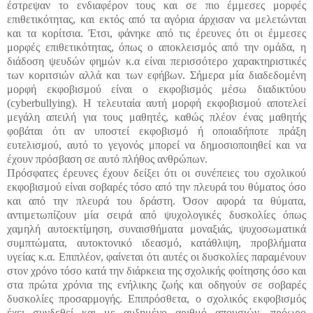
έστρεψαν το ενδιαφέρον τους και σε πιο έμμεσες μορφές
επιθετικότητας, και εκτός από τα αγόρια άρχισαν να μελετώνται
και τα κορίτσια. Έτσι, φάνηκε από τις έρευνες ότι οι έμμεσες
μορφές επιθετικότητας, όπως ο αποκλεισμός από την ομάδα, η
διάδοση ψευδών φημών κ.α είναι περισσότερο χαρακτηριστικές
των κοριτσιών αλλά και των εφήβων. Σήμερα μία διαδεδομένη
μορφή εκφοβισμού είναι ο εκφοβισμός μέσω διαδικτύου
(cyberbullying). Η τελευταία αυτή μορφή εκφοβισμού αποτελεί
μεγάλη απειλή για τους μαθητές, καθώς πλέον ένας μαθητής
φοβάται ότι αν υποστεί εκφοβισμό ή οποιαδήποτε πράξη
ευτελισμού, αυτό το γεγονός μπορεί να δημοσιοποιηθεί και να
έχουν πρόσβαση σε αυτό πλήθος ανθρώπων.
Πρόσφατες έρευνες έχουν δείξει ότι οι συνέπειες του σχολικού
εκφοβισμού είναι σοβαρές τόσο από την πλευρά του θύματος όσο
και από την πλευρά του δράστη. Όσον αφορά τα θύματα,
αντιμετωπίζουν μία σειρά από ψυχολογικές δυσκολίες όπως
χαμηλή αυτοεκτίμηση, συναισθήματα μοναξιάς, ψυχοσωματικά
συμπτώματα, αυτοκτονικό ιδεασμό, κατάθλιψη, προβλήματα
υγείας κ.α. Επιπλέον, φαίνεται ότι αυτές οι δυσκολίες παραμένουν
στον χρόνο τόσο κατά την διάρκεια της σχολικής φοίτησης όσο και
στα πρώτα χρόνια της ενήλικης ζωής και οδηγούν σε σοβαρές
δυσκολίες προσαρμογής. Επιπρόσθετα, ο σχολικός εκφοβισμός
έχει συνδεθεί και με αυξημένο αριθμό απουσιών, πρόωρο