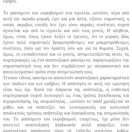
έφηβοι.
Το φαινόμενο του εκφοβισμού στα σχολεία, ωστόσο, πέρα από
αυτή την ακραία μορφή, έχει και μία άλλη, εξίσου σημαντική, η
οποία, ακριβώς επειδή δεν έχει τόσο ακραίες συνέπειες συχνά
αγνοείται και από το σχολείο και από τους γονείς. Η αλήθεια,
όμως, είναι, όπως έχουν δείξει οι έρευνες, ότι οι μορφές βίας
έχουν πολύ σημαντικές βραχυπρόθεσμες και μακροπρόθεσμες
συνέπειες τόσο για τον δράστη όσο και για τα θυματα. Συχνά,
όμως, οι εκπαιδευτικοί και οι γονείς, αντιμετωπίζοντας αυτές τις
συμπεριφορές ως ένα αναπτυξιακό φαινόμενο, παραγνωρίζουν την
σημαντικότητά τους και δεν συμβάλλουν με αποφασιστικό και
αποτελεσματικό τρόπο στην αντιμετώπισή τους.
Τέτοιου είδους φαινόμενα αποτελούν αναπτυξιακό χαρακτηριστικό
των παιδιών και των εφήβων; Η απάντηση σε αυτή την ερώτηση
είναι πώς όχι. Κατά την διάρκεια της ανάπτυξης, η επιθετική
συμπεριφορά συχνά λειτουργεί ως ένας τρόπος διεκδίκησης και
ισχυροποίησης της ατομικότητας , ωστόσο το παιδί χρειάζεται να
μάθει και να αναπτύξει πιο λειτουργικούς και κοινωνικά
αποδεκτούς τρόπους ανάπτυξης και διασφάλισης της ατομικότητάς
του. Το φαινόμενο του εκφοβισμού, επομένως, όχι μόνο δεν
αποτελεί αναπτυξιακή διαδικασία αλλά απαρτίζει έναν
ανασταλτικό παράγοντα τόσο σε επίπεδο σχολείου, καθώς