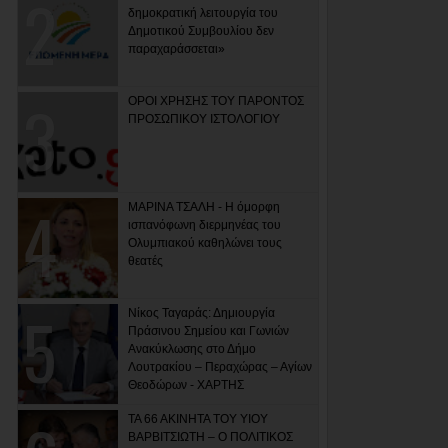
δημοκρατική λειτουργία του
Δημοτικού Συμβουλίου δεν
παραχαράσσεται»
ΟΡΟΙ ΧΡΗΣΗΣ ΤΟΥ ΠΑΡΟΝΤΟΣ
ΠΡΟΣΩΠΙΚΟΥ ΙΣΤΟΛΟΓΙΟΥ
ΜΑΡΙΝΑ ΤΣΑΛΗ - Η όμορφη
ισπανόφωνη διερμηνέας του
Ολυμπιακού καθηλώνει τους
θεατές
Νίκος Ταγαράς: Δημιουργία
Πράσινου Σημείου και Γωνιών
Ανακύκλωσης στο Δήμο
Λουτρακίου – Περαχώρας – Αγίων
Θεοδώρων - ΧΑΡΤΗΣ
ΤΑ 66 ΑΚΙΝΗΤΑ ΤΟΥ ΥΙΟΥ
ΒΑΡΒΙΤΣΙΩΤΗ – Ο ΠΟΛΙΤΙΚΟΣ