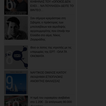
ΚΗΦΗΝΑΣ ΤΟΥ «ΟΠΟΙΟΣ ΔΕΝ
ΕΧΕΙ… ΝΑ ΠΟΥΛΗΣΕΙ» ΔΕΙΤΕ ΤΟ
ΒΙΝΤΕΟ…
Σαν σήμερα κρεμάστηκε στη
Σιβηρία, ο πράκτορας των
μπολσεβίκων και αιμοδιψής
αρχισυμμορίτης που έπνιξε την
Ελλάδα στο αίμα, Νίκος
Ζαχαριάδης
Ιδού οι λίστες της ντροπής με τις
υπερωρίες της ΕΡΤ - ΟΛΑ ΤΑ
ΟΝΟΜΑΤΑ
ΝΑΥΤΙΚΟΣ ΟΜΙΛΟΣ ΚΙΑΤΟΥ:
ΑΚΑΔΗΜΙΑ ΙΣΤΙΟΠΛΟΙΑΣ
ΑΝΟΙΧΤΗΣ ΘΑΛΑΣΣΑΣ
Η τιμή του υγραερίου ανεβαίνει
στο 1.20€ - Σε απόγνωση 90.000