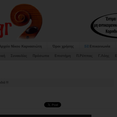
Αρχείο Νίκου Καρνασιώτη
Όροι χρήσης
Επικοινωνία
ική
Συναυλίες
Πρόσωπα
Επιστήμη
Π.Ρέππας
Γ.Λόης
Ε
ταψήφισε τον Προϋ-
ιά !!!