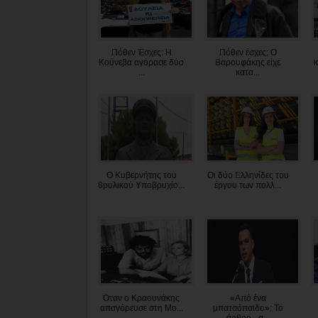
Πόθεν Έσχες: Η
Πόθεν έσχες: Ο
Κούνεβα αγόρασε δύο
Βαρουφάκης είχε
κ
...
κατα...
Ο Κυβερνήτης του
Oι δύο Ελληνίδες του
θρυλικού Υποβρυχίο...
έργου των πολλ...
Όταν ο Κραουνάκης
«Από ένα
απαγόρευσε στη Μο...
μπατσόπαιδο»: To
άρθρο - α...