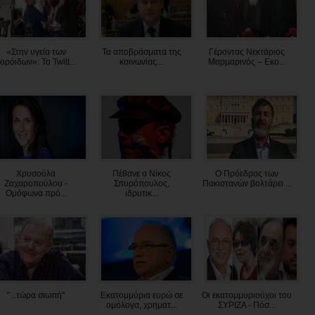
«Στην υγεία των
Τα αποβράσματα της
Γέροντας Νεκτάριος
ορόιδων»: Το Twitt...
κοινωνίας...
Μαρμαρινός – Εκο...
Χρυσούλα
Πέθανε ο Νίκος
Ο Πρόεδρος των
Ζαχαροπούλου -
Σπυρόπουλος,
Πακιστανών βολτάρει ...
Ομόφωνα πρό...
ιδρυτικ...
"...τώρα σιωπή"
Εκατομμύρια ευρώ σε
Οι εκατομμυριούχοι του
ομόλογα, χρηματ...
ΣΥΡΙΖΑ - Πόσ...