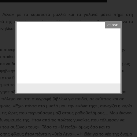
 Λένα» με τα κυματιστά μαλλιά και τα γαλανά μάτια πήρε στη
ιά της τα Ελληνόπουλα στα δύσκολα χρόνια της Κατοχής, για να τα
ενηλίκους πια, το 1971.
να συνεργάζεται με τον Ραδιοφωνικό Σταθμό Αθηνών το 1936. Την
 παιδιού" την ανέλαβε έξι χρόνια αργότερα και από τότε δεν
σε να δημιουργεί νέες εκπομπές για κάθε ηλικία, από τη νηπιακή ως
εφηβική».
Εξαιρετική ηθοποιός στο «Θέατρο Τέχνης» του Σπύρου
ι στον θίασο Βεάκη η Αντιγόνη Μεταξά - Κροντηρά ιδρύει
μικά τον πρώτο μόνιμο παιδικό θεατρικό οργανισμό που
γησε αδιάλειπτα ως την Κατοχή», ενώ το ταλέντο της διοχετεύεται
 πόλεμο και στη συγγραφή βιβλίων για παιδιά, σε εκθέσεις και σε
σμούς. «Εχω πάντα στο μυαλό μου την εικόνα της», συνεχίζει η κυρία
, τις ώρες που περνούσαμε μαζί στους ραδιοθαλάμους... Μου έκαναν
δυναμισμός της. Ηταν από τις πρώτες γυναίκες που τόλμησαν να
α του συζύγου τους».
Τόσο το «Μεταξά» όμως όσο και το
 της φίλους ήταν πάντα η «θεία Λένα». «Η ιδέα για το νέο της όνομα