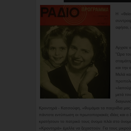
Η «θεία
συντροφ
αφήσει, 
Αρχισε 
"Ωρα του
σταμάτη
και την 
Μελά κα
προπολε
«λειτούρ
μετά τον
διαγωνι
Κροντηρά - Κατσούφη, «θυμάμαι τα παιχνίδια μας
πάντοτε εντύπωση οι πρωτοποριακές ιδέες και ο 
κρατήσουν το πατρικό τους όνομα πλάι στο όνομ
«Κροντηρά» έμελλε να ξεχαστούν. Για τους μικρούς