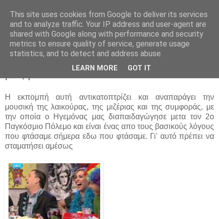
This site uses cookies from Google to deliver its services
Parakato.gr
and to analyze traffic. Your IP address and user-agent are
shared with Google along with performance and security
metrics to ensure quality of service, generate usage
statistics, and to detect and address abuse.
Η αθλιότητα της εκπομπής "Στην υγειά
LEARN MORE
GOT IT
μας ρε παιδιά"!
Η εκπομπή αυτή αντικατοπτρίζει και αναπαράγει την
μουσική της λαικούρας, της μιζέριας και της συμφοράς, με
την οποία ο Ηγεμόνας μας διαπαιδαγώγησε μετα τον 2ο
Παγκόσμιο Πόλεμο και είναι ένας απο τους βασικούς λόγους
που φτάσαμε σήμερα εδω που φτάσαμε. Γι' αυτό πρέπει να
σταματήσει αμέσως