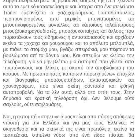
Σαββατοκύριακο μετα τις βραδυνές ειδήσες της ΝΕΤ ξεκινάει
αυτό το εμετικό κατασκεύασμα και ύστερα απο ένα ατελείωτο
Trailer εμφανίζεται ο χαζοχαρούμενος Παπαδόπουλος,
περιτρυγιρισμένος απο μερικές μπογιατισμένες και
μπουτικοφορεμένες μοντέλλες και κάποιους ταλαίπωρους
μπουζουκοτραγουδιστές, μπουζουκοπαίχτες και άλλους που
παριστάνουν τους ειδήμονες ή αντιστασιακούς και αρχίζουν
εκείνα τα χαχαχα και χουχουχου και το απόλυτο μπλαμπλά,
με πιάνει το στομάχι μου, βγάζω σπειράκια, μου πέφτουν τα
βουλώματα απ’ τα δόντια μου. Και σπευδω να κλείσω την
τηλεόραση, για να μην βλέπω μια εκπομπή που γίνεται απο
πρωτόγονους και βλάκες με σκοπό την αποβλάκωση του
κόσμου. Με ηρωοποιήσεις κάποιων παρωχημένων εποχών
και βιογραφίες μπουζουκτσήδων, αντιστασιακών και
χρονογράφων, που είναι σκέτη φαντασία και φθηνή
αυτοπροβολή. Να τα λέν αυτά, αλλά στο σπίτι τους. Στην
δημόσια και κρατική τηλεόραση όχι. Δεν θελουμε ούτε
σαχλούς, ούτε σαχλαμάρες.
Ναι, η εκπομπή «στην υγειά μας» είναι απο πάσης απόψεως
ντροπή για την Ελλάδα και για μας τους Έλληνες. Η
σκηνοθεσία και τα σκηνικά της είναι πρωτόλεια, εκείνα τα
τραπεζάκια, στημένα γύρω απο ένα είδος πίστας, θα