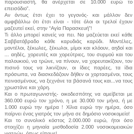
παρουσιαστή, θα ανέρχεται σε 10.000 ευρώ το
επεισόδιο”.
Αν όντως έτσι έχει το γεγονός- και μάλλον δεν
αμφιβάλλω ότι έτσι είναι - τότε όλοι οι τρελοί έχουν
μαζευτεί εκεί, στην “Αγία Παρασκευή”!
Τι άλλο μπορεί κανείς να πει. Να μαζεύεται εκεί κάθε
Σαββατόβραδο κάθε καρυδιάς καρύδι. Μοντέλες,
μοντέλοι, ξέκωλες, ξέκωλοι, μίμοι και κλόουν, αηδοί και
... αηδές, χορευτές και χορεύτριες, του συρμού και του
παλουκιού, να τρώνε, να πίνουν, να χορευτακίζουν, τον
πισινό τους να λικνίζουν, οι ίδιες παρέες, τα ίδια
πρόσωπα, να διασκεδάζουν δήθεν οι χορτασμένοι, τους
πεινασμένους, να ξεχνάνε τα βάσανά τους και...να τους
χρωστάνε και χάρη.
Και ο πρωταγωνιστής- οικοδεσπότης να αμείβεται με
360.000 ευρώ τον χρόνο, η με 30.000 τον μήνα, ή με
1.000 ευρώ την ημέρα ! Χίλια ευρώ την ημέρα, όσο
παίρνει ένας γιατρός τον μήνα σε δημόσιο νοσοκομείο!
Και το συνολικό κόστος 2.000.000 ευρώ, ήτοι όσο
στοιχίζει η μηνιαία μισθοδοσία 2.000 νοσοκομειακών
γιατρών, όπως είπαμε!