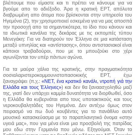
βλέπουμε που είμαστε και τι πρέπει να κάνουμε για να
βγούμε απο το αδιέξοδο. Άρα η κρατική ΕΡΤ, απόλυτα
διαβρωμένη απο άτομα που βρίσκονται στην υπηρεσία του
Ηγεμόνα (2), την χρησιμοπιοιεί εσκεμένα για να μας αποσπά
την προσοχή απο τα σημαντικότερα, το ίδιο που κάνουν και
τα ιδιωτικά κανάλια της δεκάρας με τις εκπομπές τύπου
Μενεγάκη: Για να διατηρούν τον Έλληνα σε μια κατάσταση
μεταξύ υπνηλίας και «αντίστασης», όπου αντιστασιακοί είναι
κάποιοι τροβαδούροι, που με το μπουζούκι στο χέρι
αγωνίζονται τον υπέρ πάντων αγώνα.
Για τα μαύρα χάλια της κρατικής, στην πραγματικότητα
σοσιαλαριστεροκομμουνιστοπασοκικής ΕΡΤ, έχω
ξαναγράψει (π.χ.:
«ΝΕΤ, ένα κρατικό κανάλι, ντροπή γιά την
Ελλάδα και τους Έλληνες»
) και δεν θα ξαναασχοληθώ μαζί
της, γιατί δεν υπάρχει καμμία δυνατότητα να διορθωθεί, όσο
η Ελλάδα θα κυβερνάται απο τους υποτακτικούς και τους
νεροκουβαλητάδες του Ηγεμόνα. Δεν αντέχω όμως στον
πειρασμό να πω δυό κουβέντες για το πανάθλιο αυτό
μουσικό κατασκεύασμα με το παραπλανητικό όνομα «στην
υγειά μας», που για μένα είναι μια προσβολή της πατρίδας
μου εδω στην Γερμανία που μένω. Εξηγούμαι. Όταν το