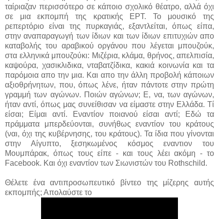
ταίριαζαν περισσότερο σε κάποιο σχολικό θέατρο, αλλά όχι
σε μια εκπομπή της κρατικής ΕΡΤ. Το μουσικό της
ρεπερτόριο είναι της πυρκαγιάς, εξαντλείται, όπως είπα,
στην αναπαραγωγή των ίδιων και των ίδιων επιτυχιών απο
καταβολής του αραβικού οργάνου που λέγεται μπουζούκ,
στα ελληνικά μπουζούκι: Μιζέρια, κλάμα, θρήνος, απελπισία,
καψούρα, χασικλιδικα, νταβατζίδικα, κακιά κοινωνία και τα
παρόμοια απο την μια. Και απο την άλλη προβολή κάποιων
αξιοθρήνητων, που, όπως λένε, ήταν πάντοτε στην πρώτη
γραμμή των αγώνων. Ποιών αγώνων; Ε, να, των αγώνων,
ήταν αντί, όπως μας συνείθισαν να είμαστε στην Ελλάδα. Τί
είσαι; Είμαι αντί. Εναντίον ποιανού είσαι αντί; Εδώ τα
πράμματα μπερδεύονται, συνήθως εναντίον του κράτους
(ναι, όχι της κυβέρνησης, του κράτους). Τα ίδια που γίνονται
στην Αίγυπτο, ξεσηκωμένος κόσμος εναντιον του
Μουμπάρακ, όπως τους είπε - και τους λέει ακόμη - το
Facebook. Και όχι εναντίον των Σιωνιστών του Rothschild.
Θέλετε ένα αντιπροσωπευτικό βίντεο της μίζερης αυτής
εκπομπής; Απολαύστε το