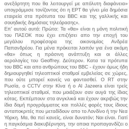
ανεξάρτητη που θα λειτουργεί με απόλυτη διαφάνεια»
υπογράμμισε τονίζοντας ότι η ΕΡΤ θα γίνει μία δημόσια
εταιρεία στα πρότυπα του BBC και της γαλλικής και
σουηδικής δημόσιας τηλεόρασης».
Επ’ αυτού αυτά: Πρώτα: Τα «θα» είναι η μόνη πολιτική
του ΠΑΣΟΚ που έχει επιζήσει απο την εποχή του
μεγάλου προφέσορα της οικονομίας Ανδρέα
Παπανδρέου. Για μένα πρόκειται λοιπόν για ένα ακόμη
«θα» όπως η πράσινη ανάπτυξη και οι άλλες
αερολογίες του Geoffrey. Δεύτερον. Κατα τα πρότυπα
του BBC και απο ανθρώπους του BBC - έχουν όμως ήδη
δημιουργηθεί τηλεοπτικοί σταθμοί εμβελείας σε χώρες,
που ούτε μπορεί κανείς να φαντασθεί. Ο RT στην
Ρωσία, ο CCTV στην Κίνα ή ο Al Jazeera είναι τρείς
τηλεοπτικοί σταθμοί, που μοιάζουν σαν αυγά της ίδιας
κότας. Εκπέμπουν στα ανγκλικά και έχουν ακριβώς την
ίδια δομή προγράμματος και πολλές φορές τους ίδιους
ανταποκριτές που μεταδίδουν απο το Λονδίνο ή την Νεα
Υόρκη. Μα, θα πεί κανείς, είναι δυνατόν; Ναι είναι. Γιατί
η παγκόσμια διακυβέρνηση, την οποια προπαγανδίζει ο