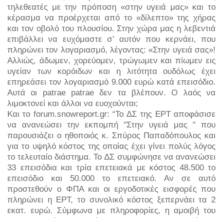
τηλεθεατές με την πρόποση «στην υγειά μας» και το
κέρασμα να προέρχεται από το «δίλεπτο» της χήρας
και τον οβολό του πλουσίου. Στην χώρα μας η λεβεντιά
επιβάλλει να ευχόμαστε σ’ αυτόν που κερνάει, που
πληρώνει τον λογαριασμό, λέγοντας: «Στην υγειά σας»!
Αλλιώς, άδωμεν, χορεύομεν, τρώγωμεν και πίωμεν εις
υγείαν των κορόιδων και η λιτότητα ουδόλως έχει
επηρεάσει τον λογαριασμό 9.000 ευρώ κατά επεισόδιο.
Αυτά οι patrae patrae δεν τα βλέπουν. Ο λαός να
λιμοκτονεί και άλλοι να ευοχούνται;
Και το forum.snowreport.gr: “Το ΔΣ της ΕΡΤ αποφάσισε
να ανανεώσει την εκπομπή "Στην υγειά μας " που
παρουσιάζει ο ηθοποιός κ. Σπύρος Παπαδόπουλος και
για το υψηλό κόστος της οποίας έχει γίνει πολύς λόγος
το τελευταίο διάστημα. Το ΔΣ συμφώνησε να ανανεώσει
33 επεισόδια και τρία επετειακά με κόστος 48.500 το
επεισόδιο και 50.000 το επετειακό. Αν σε αυτό
προστεθούν ο ΦΠΑ και οι εργοδοτικές εισφορές που
πληρώνει η ΕΡΤ, το συνολικό κόστος ξεπερνάει τα 2
εκατ. ευρώ. Σύμφωνα με πληροφορίες, η αμοιβή του