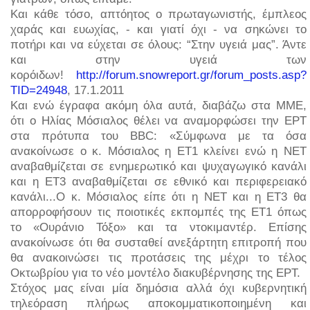
Και κάθε τόσο, απτόητος ο πρωταγωνιστής, έμπλεος
χαράς και ευωχίας, - και γιατί όχι - να σηκώνει το
ποτήρι και να εύχεται σε όλους: “Στην υγειά μας”. Άντε
και στην υγειά των
κορόιδων!
http://forum.snowreport.gr/forum_posts.asp?
TID=24948
, 17.1.2011
Και ενώ έγραφα ακόμη όλα αυτά, διαβάζω στα ΜΜΕ,
ότι ο Ηλίας Μόσιαλος θέλει να αναμορφώσει την ΕΡΤ
στα πρότυπα του BBC: «Σύμφωνα με τα όσα
ανακοίνωσε ο κ. Μόσιαλος η ΕΤ1 κλείνει ενώ η ΝΕΤ
αναβαθμίζεται σε ενημερωτικό και ψυχαγωγικό κανάλι
και η ΕΤ3 αναβαθμίζεται σε εθνικό και περιφερειακό
κανάλι...Ο κ. Μόσιαλος είπε ότι η ΝΕΤ και η ΕΤ3 θα
απορροφήσουν τις ποιοτικές εκπομπές της ΕΤ1 όπως
το «Ουράνιο Τόξο» και τα ντοκιμαντέρ. Επίσης
ανακοίνωσε ότι θα συσταθεί ανεξάρτητη επιτροπή που
θα ανακοινώσει τις προτάσεις της μέχρι το τέλος
Οκτωβρίου για το νέο μοντέλο διακυβέρνησης της ΕΡΤ.
Στόχος μας είναι μία δημόσια αλλά όχι κυβερνητική
τηλεόραση πλήρως αποκομματικοποιημένη και