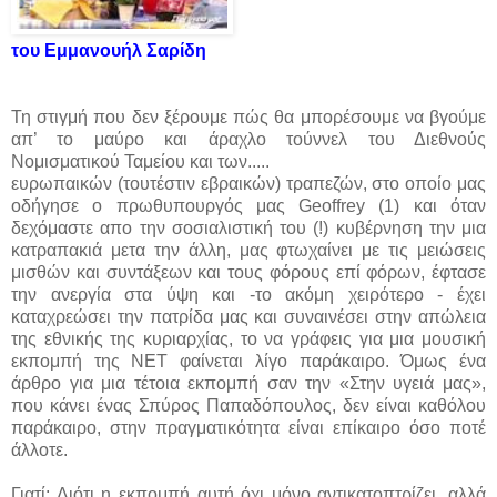
του Εμμανουήλ Σαρίδη
Τη στιγμή που δεν ξέρουμε πώς θα μπορέσουμε να βγούμε
απ’ το μαύρο και άραχλο τούννελ του Διεθνούς
Νομισματικού Ταμείου και των.....
ευρωπαικών (τουτέστιν εβραικών) τραπεζών, στο οποίο μας
οδήγησε ο πρωθυπουργός μας Geoffrey (1) και όταν
δεχόμαστε απο την σοσιαλιστική του (!) κυβέρνηση την μια
κατραπακιά μετα την άλλη, μας φτωχαίνει με τις μειώσεις
μισθών και συντάξεων και τους φόρους επί φόρων, έφτασε
την ανεργία στα ύψη και -το ακόμη χειρότερο - έχει
καταχρεώσει την πατρίδα μας και συναινέσει στην απώλεια
της εθνικής της κυριαρχίας, το να γράφεις για μια μουσική
εκπομπή της ΝΕΤ φαίνεται λίγο παράκαιρο. Όμως ένα
άρθρο για μια τέτοια εκπομπή σαν την «Στην υγειά μας»,
που κάνει ένας Σπύρος Παπαδόπουλος, δεν είναι καθόλου
παράκαιρο, στην πραγματικότητα είναι επίκαιρο όσο ποτέ
άλλοτε.
Γιατί; Διότι η εκπομπή αυτή όχι μόνο αντικατοπτρίζει, αλλά