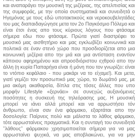
και αναπαράγει την μουσική της μιζέριας, της απελπισίας και
της συμφοράς, με την οποία συστηματικά και συνειδητά ο
Ηγεμόνας με τους εδώ υποτακτικούς και νεροκουβελητάδες
του μας διαπαιδαγώγησε μετα τον 2ο Παγκόσμιο Πόλεμο και
είναι έτσι ένας απο τους κύριους λόγους που φτάσαμε
σήμερα εδω που φτάσαμε. Πρώτα γιατί διαστρέφει το
μουσικό μας αισθητήριο και μας εγκλωβίζει κοινωνικά και
πολιτικά σε έναν στενό χώρο που προσδιορίζεται απο μια
κοινωνική μιζέρια απο την μιά και μια αντίσταση εναντίον
κάποιου αφηρημένου και απροσδιόριστου εχθρού απο την
άλλη (η κυρία Παπαρήγα είναι ή μόνη που τον γνωρίζει: είναι
το ντόπιο κεφάλαιο - που μακάρι να το είχαμε!). Και μετα,
γιατί γεμίζει τον προσωπικό μας χώρο, το δωμάτιό μας, με
μια ακόμη ακαθαρσία, δίπλα στις τόσες άλλες που υπο
μορφήν Lifestyle «ξερνάει» σε συνεχώς αυξανόμενες
ποσότητες η συσκευή της τηλεόρασης μας. Η μουσική
μπορεί να ιάνει αλλά μπορεί και να αρρωστήσει τόν
άνθρωπο, είναι σαν ένα φάρμακο, εξαρτάται απο την
δοσολογία: Παίρνεις πολύ και μάλιστα το λάθος φάρμακο,
τότε αρρωσταίνεις πραγματικά. Και η συνταγή του συνειδητά
"λάθους" φάρμακου χρησιμοποιείται σήμερα για να μας
αρρωσταίνει ψυχικά, να μας αποβλακώνει, για να μην