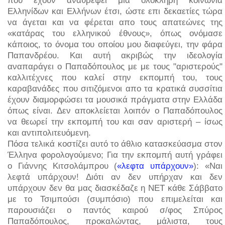
Ελληνίδων και Ελλήνων έτσι, ώστε επι δεκαετίες τώρα
να άγεται και να φέρεται απο τους απατεώνες της
«κατάρας του ελληνικού έθνους», όπως ονόμασε
κάποιος, το όνομα του οποίου μου διαφεύγει, την φάρα
Παπανδρέου. Και αυτή ακριβώς την ιδεολογία
αναπαράγει ο Παπαδόπουλος με με τους "αριστερούς"
καλλιτέχνες που καλεί στην εκπομπή του, τους
καραβανάδες που σιτιζόμενοι απο τα κρατικά συσσίτια
έχουν διαμορφώσει τα μουσικά πράγματα στην Ελλάδα
όπως είναι. Δεν αποκλείεται λοιπόν ο Παπαδόπουλος
να θεωρεί την εκπομπή του και σαν αριστερή – ίσως
και αντιπολιτευόμενη.
Πόσα τελικά κοστίζει αυτό το άθλιο κατασκεύασμα στον
Έλληνα φορολογούμενο; Για την εκπομπή αυτή γράφει
ο Γιάννης Κιτσολάμπρου (
«λεφτα υπάρχουν»
): «Ναι
λεφτά υπάρχουν! Διότι αν δεν υπήρχαν και δεν
υπάρχουν δεν θα μας διασκέδαζε η ΝΕΤ κάθε Σάββατο
με το Τσιμπούσι (συμπόσιο) που επιμελείται και
παρουσιάζει ο παντός καιρού σ/φος Σπύρος
Παπαδόπουλος, προκαλώντας, μάλιστα, τους